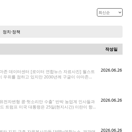
정치·정책
작성일
2026.06.26
아마존 데이터센터 [로이터 연합뉴스 자료사진] 월스트
이 우위를 점하고 있지만 2030년께 구글이 아마존을
 클라우드와 AI 비즈니스에서 단일 요인으론 가장 큰
2026.06.26
…유전자변형 콩·헛소리만 수출" 반박 농업계 인사들과
널드 트럼프 미국 대통령은 25일(현지시간) 이란이 향
'에 주력했다. 트럼프 대통령은 이날 저녁 농업계 인
2026.06.26
라 지진 구호 자원봉사자들 [AFP=연합뉴스. 재판매