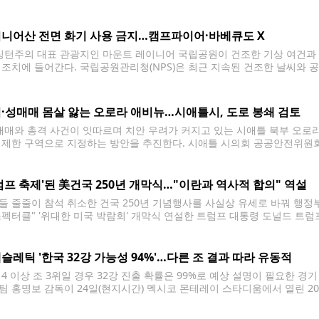
 밝혔다. 할인 대상은 연소득이 연방 빈곤선(Federal Poverty Level
6만6천달러
니어산 전면 화기 사용 금지…캠프파이어·바베큐도 X
턴주의 대표 관광지인 마운트 레이니어 국립공원이 건조한 기상 여건과 산불
 조치에 들어간다. 국립공원관리청(NPS)은 최근 지속된 건조한 날씨와 
있다고 판단해 모든 캠핑장에서 화기 사용을 금지한다고 밝혔다. 이번 조치
·성매매 몸살 앓는 오로라 애비뉴…시애틀시, 도로 봉쇄 검토
매와 총격 사건이 잇따르며 치안 우려가 커지고 있는 시애틀 북부 오로라
 제한 구역으로 지정하는 방안을 추진한다. 시애틀 시의회 공공안전위원회
 도로를 폐쇄하거나 차량 접근을 제한할 수 있는 권한을 부여하는 조례안을
럼프 축제'된 美건국 250년 개막식…"이란과 역사적 합의" 역설
들 줄줄이 참석 취소한 건국 250년 기념행사를 사실상 유세로 바꿔 행정
스펙터클" '위대한 미국 박람회' 개막식 연설한 트럼프 대통령 도널드 트럼프
에서 열린 건국 250주년 기념행사 '위대한 미국 박람회' 개막식에서 연설을 
24일(현지시간) 오후
슬레틱 '한국 32강 가능성 94%'…다른 조 결과 따라 유동적
 4 이상 조 3위일 경우 32강 진출 확률은 99%로 예상 설명이 필요한 경
팀 홍명보 감독이 24일(현지시간) 멕시코 몬테레이 스타디움에서 열린 2
서 0대1로 패배한 뒤 인터뷰하고 있다. 2026.6.25 hama@yna.co.kr
 한국