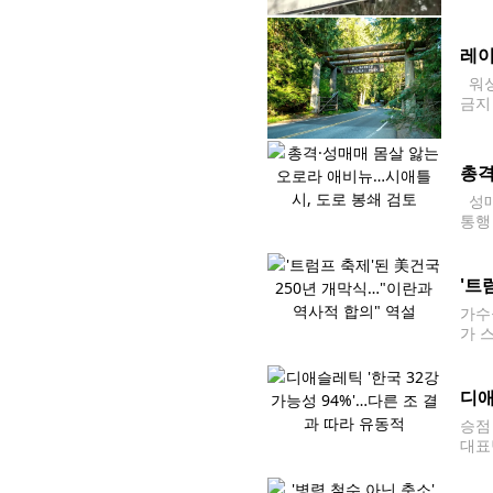
이라고
약 
레이
워싱
금지
수 
총격
성매
통행
특정
'트
가수
가 
몰'
지] 
디애
승점
대표
경기에
머문