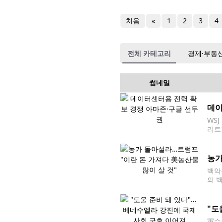
처음
«
1
2
3
4
전체 카테고리
경제·부동
썸네일
데이
WS
리트
거의
제약
농가
백악
의 
후 
사들
"도
軍수