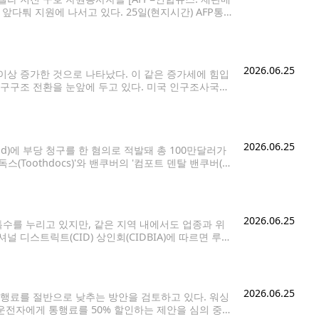
앞다퉈 지원에 나서고 있다. 25일(현지시간) AFP통
라 인근 국가 등이 구조대 파견, 구호 물자 및 재정 지
2026.06.25
이상 증가한 것으로 나타났다. 이 같은 증가세에 힘입
인구구조 전환을 눈앞에 두고 있다. 미국 인구조사국이
비율은 50.1%로 집계됐다. 현재 추세가 이어질
2026.06.25
d)에 부당 청구를 한 혐의로 적발돼 총 100만달러가
Toothdocs)'와 밴쿠버의 '컴포트 덴탈 밴쿠버(C
a)'가 메디케이드 부당 청구 의혹을 해소하기 위해 총 109만30
2026.06.25
특수를 누리고 있지만, 같은 지역 내에서도 업종과 위
디스트릭트(CID) 상인회(CIDBIA)에 따르면 루멘
면, 경기장에서 몇 블록 떨어진 지역 상권은 기대에
2026.06.25
행료를 절반으로 낮추는 방안을 검토하고 있다. 워싱
 운전자에게 통행료를 50% 할인하는 제안을 심의 중