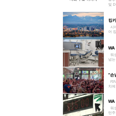
및 
신에
원 
킹카
시애
어 
25
WA
워싱
넘는
omf
0달
“손
FI
치에
필드
미치
WA
워싱
턴주