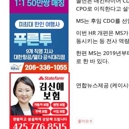
콜먼은 매킨타이어 CD
CPO로 이직한다고 설
MS는 후임 CDO를 
이번 HR 개편은 MS가
동시키는 등 전사 역량
한편 MS는 2019
로 한 바 있다.
연합뉴스제공 (케이시
좋아요
0