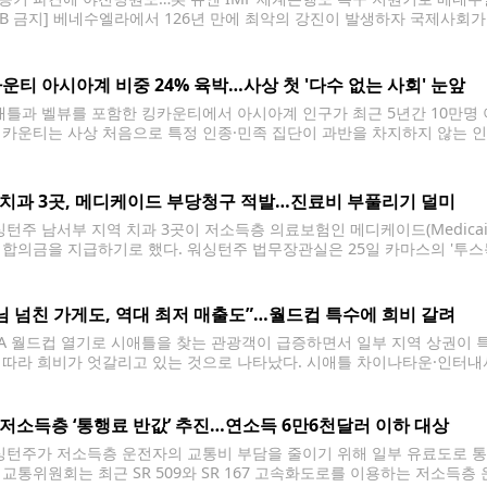
DB 금지] 베네수엘라에서 126년 만에 최악의 강진이 발생하자 국제사회가 
 따르면 세계 1,2위 경제 대국인 미국, 중국 뿐만 아니라 유럽과 베네수엘
의사를 밝혔다.
운티 아시아계 비중 24% 육박…사상 첫 '다수 없는 사회' 눈앞
틀과 벨뷰를 포함한 킹카운티에서 아시아계 인구가 최근 5년간 10만명 
킹카운티는 사상 처음으로 특정 인종·민족 집단이 과반을 차지하지 않는 
일 공개한 자료에 따르면 2025년 7월 기준 킹카운티의 비히스패닉계 백인 
 치과 3곳, 메디케이드 부당청구 적발…진료비 부풀리기 덜미
턴주 남서부 지역 치과 3곳이 저소득층 의료보험인 메디케이드(Medicai
 합의금을 지급하기로 했다. 워싱턴주 법무장관실은 25일 카마스의 '투스독스(
ort Dental Vancouver)', '덴티스트 앳 펠리다(Dentist at Felid
러 규모의 민사 합의에 동의했다고 밝혔다. 닉
님 넘친 가게도, 역대 최저 매출도”…월드컵 특수에 희비 갈려
FA 월드컵 열기로 시애틀을 찾는 관광객이 급증하면서 일부 지역 상권이 
 따라 희비가 엇갈리고 있는 것으로 나타났다. 시애틀 차이나타운·인터내셔널 
 인근 상점과 식당들은 월드컵 기간 방문객 증가로 매출이 크게 늘어난 반
지
 저소득층 ‘통행료 반값’ 추진…연소득 6만6천달러 이하 대상
턴주가 저소득층 운전자의 교통비 부담을 줄이기 위해 일부 유료도로 통
 교통위원회는 최근 SR 509와 SR 167 고속화도로를 이용하는 저소득층