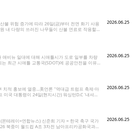
)의 200% 이하인 가구다. 4인 가족 기준으로는 연소득
2026.06.25
 위험 증가에 따라 26일(금)부터 전면 화기 사용
공원 내 다량의 쓰러진 나무들이 산불 연료로 작용할
에 따라 캠프파이어는 물론 화덕, 화로,
2026.06.25
 애비뉴 일대에 대해 시애틀시가 도로 일부를 차량
는 최근 시애틀 교통국(SDOT)에 공공안전을 이유로
 통과시켰다. 해당 안건은 다음 주 시의회
2026.06.25
부 치적 홍보에 열중…美언론 "역대급 트럼프 축제·마
 미국 대통령이 24일(현지시간) 워싱턴D.C '내셔널
마무리하고 있다. [AP=연합뉴스. 재판매 및 DB 금
2026.06.25
기 (몬테레이=연합뉴스) 신준희 기자 = 한국 축구 국가
026 북중미 월드컵 A조 3차전 남아프리카공화국과의
 국제축구연맹(FIFA) 2026 북중미 월드컵에서 조 3위에