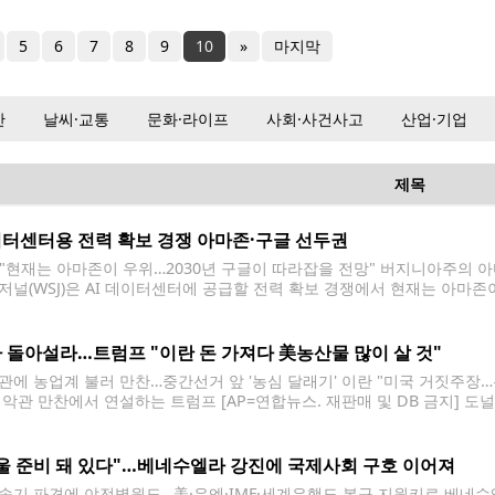
5
6
7
8
9
10
»
마지막
산
날씨·교통
문화·라이프
사회·사건사고
산업·기업
제목
터센터용 전력 확보 경쟁 아마존·구글 선두권
J "현재는 아마존이 우위…2030년 구글이 따라잡을 전망" 버지니아주의 
저널(WSJ)은 AI 데이터센터에 공급할 전력 확보 경쟁에서 현재는 아마존
 따라잡을 것으로 전망된다고 25일(현지시간) 보도했다. WSJ은 "전력이
 조건"이라며 전력 확보 경쟁에서 아마존이 현재
 돌아설라…트럼프 "이란 돈 가져다 美농산물 많이 살 것"
관에 농업계 불러 만찬…중간선거 앞 '농심 달래기' 이란 "미국 거짓주장
백악관 만찬에서 연설하는 트럼프 [AP=연합뉴스. 재판매 및 DB 금지] 도
동결 해제될 자금으로 미국 농산물을 구매하게 하겠다며 '농심(農心) 달래기
을 백악관 로즈가든으로 초청해
울 준비 돼 있다"…베네수엘라 강진에 국제사회 구호 이어져
송기 파견에 야전병원도…美·유엔·IMF·세계은행도 복구 지원키로 베네수엘