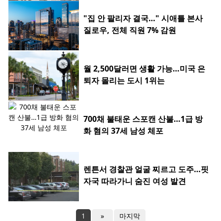
"집 안 팔리자 결국…" 시애틀 본사
질로우, 전체 직원 7% 감원
월 2,500달러면 생활 가능…미국 은
퇴자 몰리는 도시 1위는
700채 불태운 스포캔 산불…1급 방
화 혐의 37세 남성 체포
렌튼서 경찰관 얼굴 찌르고 도주…핏
자국 따라가니 숨진 여성 발견
1
»
마지막