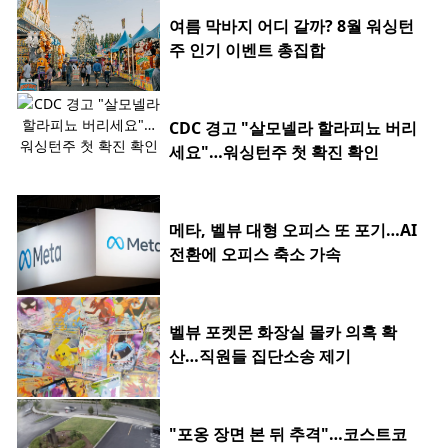
여름 막바지 어디 갈까? 8월 워싱턴
주 인기 이벤트 총집합
CDC 경고 "살모넬라 할라피뇨 버리
세요"…워싱턴주 첫 확진 확인
메타, 벨뷰 대형 오피스 또 포기…AI
전환에 오피스 축소 가속
벨뷰 포켓몬 화장실 몰카 의혹 확
산…직원들 집단소송 제기
"포옹 장면 본 뒤 추격"…코스트코