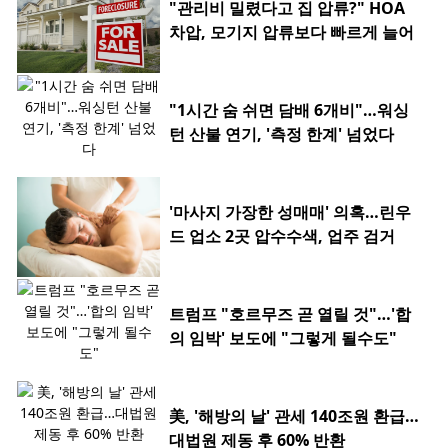
"관리비 밀렸다고 집 압류?" HOA
차압, 모기지 압류보다 빠르게 늘어
"1시간 숨 쉬면 담배 6개비"…워싱
턴 산불 연기, '측정 한계' 넘었다
'마사지 가장한 성매매' 의혹…린우
드 업소 2곳 압수수색, 업주 검거
트럼프 "호르무즈 곧 열릴 것"…'합
의 임박' 보도에 "그렇게 될수도"
美, '해방의 날' 관세 140조원 환급…
대법원 제동 후 60% 반환