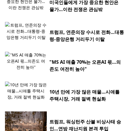
미국인들에게 가장 중요한 현안은
물가…이란 전쟁은 관심밖
트럼프, 연준의장 수시로 전화…대통
령-중앙은행 거리두기 이탈
"MS AI 매출 70%는 오픈AI 몫…의
존도 여전히 높아"
10년 만에 가장 많은 매물…시애틀
주택시장, 거래 절벽 현실화
트럼프, 워싱턴주 산불 비상사태 승
인…연방 재난지원 본격 투입