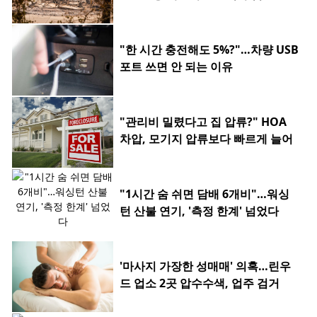
"한 시간 충전해도 5%?"…차량 USB
포트 쓰면 안 되는 이유
"관리비 밀렸다고 집 압류?" HOA
차압, 모기지 압류보다 빠르게 늘어
"1시간 숨 쉬면 담배 6개비"…워싱
턴 산불 연기, '측정 한계' 넘었다
'마사지 가장한 성매매' 의혹…린우
드 업소 2곳 압수수색, 업주 검거