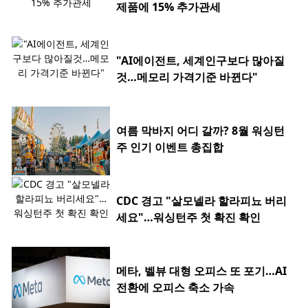
제품에 15% 추가관세
"AI에이전트, 세계인구보다 많아질
것…메모리 가격기준 바뀐다"
여름 막바지 어디 갈까? 8월 워싱턴
주 인기 이벤트 총집합
CDC 경고 "살모넬라 할라피뇨 버리
세요"…워싱턴주 첫 확진 확인
메타, 벨뷰 대형 오피스 또 포기…AI
전환에 오피스 축소 가속