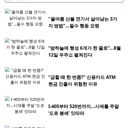
"올여름 산불 연기서 살아남는 3가
지 방법"…필수 행동 요령
“밤하늘에 행성 6개가 한 줄로”…8월
12일 우주쇼 펼쳐진다
“급할 때 한 번쯤?” 신용카드 ATM
현금 인출이 위험한 이유
I-405부터 520번까지…시애틀 주말
‘도로 봉쇄’ 잇따라