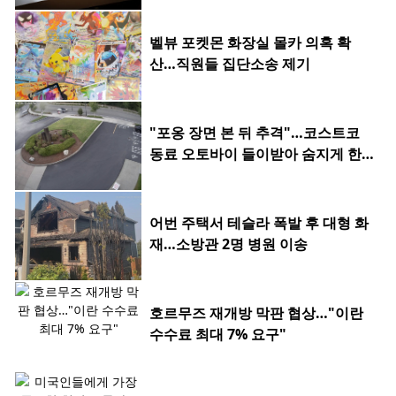
벨뷰 포켓몬 화장실 몰카 의혹 확
산…직원들 집단소송 제기
"포옹 장면 본 뒤 추격"…코스트코
동료 오토바이 들이받아 숨지게 한 2
0대
어번 주택서 테슬라 폭발 후 대형 화
재…소방관 2명 병원 이송
호르무즈 재개방 막판 협상…"이란
수수료 최대 7% 요구"