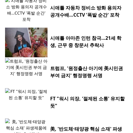
시애틀 자동차 정비소 방화 용의자
공개수배…CCTV '폭발 순간' 포착
시애틀 아마존 인턴 참극…21세 학
생, 근무 중 창문서 추락사
트럼프, '원정출산 아기에 美시민권
부여 금지' 행정명령 서명
FT "워시 의장, '절제된 소통' 유지할
듯"
美, '반도체·태양광 핵심 소재' 파생