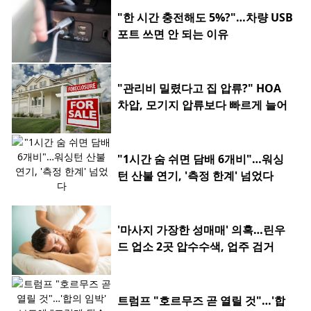
"한 시간 충전해도 5%?"…차량 USB
포트 쓰면 안 되는 이유
"관리비 밀렸다고 집 압류?" HOA
차압, 모기지 압류보다 빠르게 늘어
"1시간 숨 쉬면 담배 6개비"…워싱
턴 산불 연기, '측정 한계' 넘었다
'마사지 가장한 성매매' 의혹…린우
드 업소 2곳 압수수색, 업주 검거
트럼프 "호르무즈 곧 열릴 것"…'합