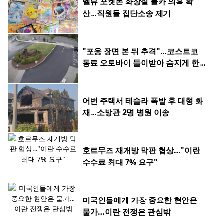
벨뷰 포켓몬 화장실 몰카 의혹 확
산…직원들 집단소송 제기
"포옹 장면 본 뒤 추격"…코스트코
동료 오토바이 들이받아 숨지게 한 2
0대
어번 주택서 테슬라 폭발 후 대형 화
재…소방관 2명 병원 이송
호르무즈 재개방 막판 협상…"이란
수수료 최대 7% 요구"
미국인들에게 가장 중요한 현안은
물가…이란 전쟁은 관심밖