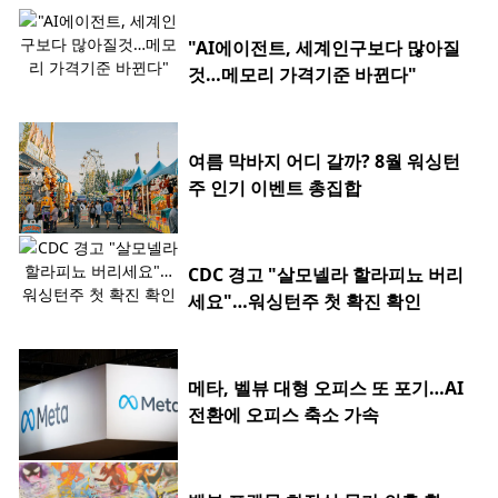
"AI에이전트, 세계인구보다 많아질
것…메모리 가격기준 바뀐다"
여름 막바지 어디 갈까? 8월 워싱턴
주 인기 이벤트 총집합
CDC 경고 "살모넬라 할라피뇨 버리
세요"…워싱턴주 첫 확진 확인
메타, 벨뷰 대형 오피스 또 포기…AI
전환에 오피스 축소 가속