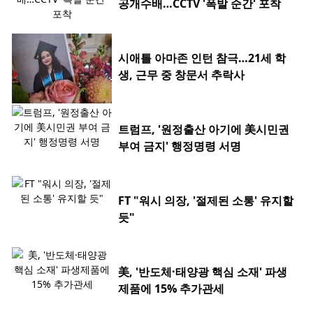
공개수배…CCTV '폭발 순간' 포착
시애틀 아마존 인턴 참극…21세 학
생, 근무 중 창문서 추락사
트럼프, '원정출산 아기에 美시민권
부여 금지' 행정명령 서명
FT "워시 의장, '절제된 소통' 유지할
듯"
美, '반도체·태양광 핵심 소재' 파생
제품에 15% 추가관세