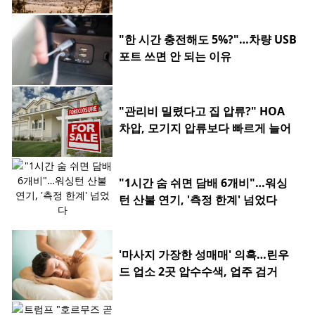
"한 시간 충전해도 5%?"…차량 USB
포트 쓰면 안 되는 이유
"관리비 밀렸다고 집 압류?" HOA
차압, 모기지 압류보다 빠르게 늘어
"1시간 숨 쉬면 담배 6개비"…워싱
턴 산불 연기, '측정 한계' 넘었다
'마사지 가장한 성매매' 의혹…린우
드 업소 2곳 압수수색, 업주 검거