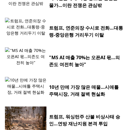
물가…이란 전쟁은 관심밖
트럼프, 연준의장 수시로 전화…대통
령-중앙은행 거리두기 이탈
"MS AI 매출 70%는 오픈AI 몫…의
존도 여전히 높아"
10년 만에 가장 많은 매물…시애틀
주택시장, 거래 절벽 현실화
트럼프, 워싱턴주 산불 비상사태 승
인…연방 재난지원 본격 투입