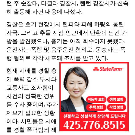
턴 주 순찰대, 터퀼라 경찰서, 렌턴 경찰서가 신속
히 출동해 사건 대응에 나섰다.
경찰은 초기 현장에서 탄피와 피해 차량의 총탄
자국, 그리고 추돌 지점 인근에서 탄환이 담긴 가
방을 발견했으나, 총기는 아직 회수하지 못했다.
운전자는 폭행 및 음주운전 혐의로, 동승자는 폭
행 혐의로 각각 체포돼 조사를 받고 있다.
현재 시애틀 경찰 총
기 폭력 감소 부서와
교통사고 조사팀이
사건의 정확한 경위
를 수사 중이며, 추가
제보가 필요한 상황
이다. 시민들은 시애
틀 경찰 폭력범죄 제