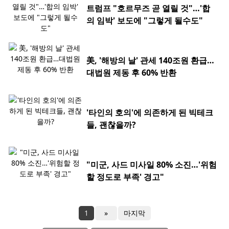
트럼프 "호르무즈 곧 열릴 것"…'합
의 임박' 보도에 "그렇게 될수도"
美, '해방의 날' 관세 140조원 환급…
대법원 제동 후 60% 반환
'타인의 호의'에 의존하게 된 빅테크
들, 괜찮을까?
"미군, 사드 미사일 80% 소진…'위험
할 정도로 부족' 경고"
1
»
마지막