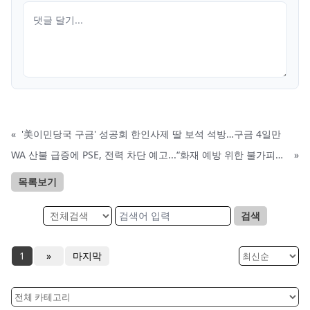
«
'美이민당국 구금' 성공회 한인사제 딸 보석 석방…구금 4일만
WA 산불 급증에 PSE, 전력 차단 예고...“화재 예방 위한 불가피한 조치”
»
목록보기
검색
1
»
마지막