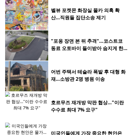
벨뷰 포켓몬 화장실 몰카 의혹 확
산…직원들 집단소송 제기
"포옹 장면 본 뒤 추격"…코스트코
동료 오토바이 들이받아 숨지게 한 2
0대
어번 주택서 테슬라 폭발 후 대형 화
재…소방관 2명 병원 이송
호르무즈 재개방 막판 협상…"이란
수수료 최대 7% 요구"
미국인들에게 가장 중요한 현안은