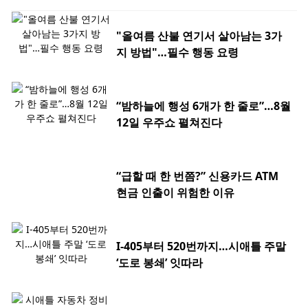
"올여름 산불 연기서 살아남는 3가
지 방법"…필수 행동 요령
“밤하늘에 행성 6개가 한 줄로”…8월
12일 우주쇼 펼쳐진다
“급할 때 한 번쯤?” 신용카드 ATM
현금 인출이 위험한 이유
I-405부터 520번까지…시애틀 주말
‘도로 봉쇄’ 잇따라