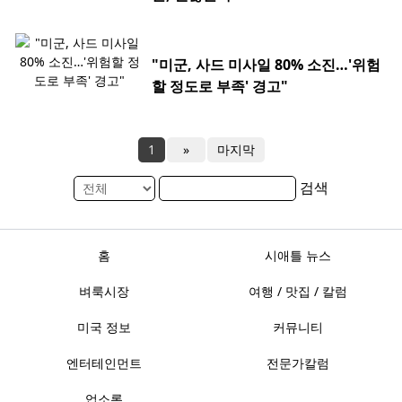
"미군, 사드 미사일 80% 소진…'위험
할 정도로 부족' 경고"
1
»
마지막
검색
홈
시애틀 뉴스
벼룩시장
여행 / 맛집 / 칼럼
미국 정보
커뮤니티
엔터테인먼트
전문가칼럼
업소록