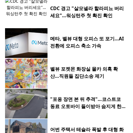
CDC 경고 "살모넬라 할라피뇨 버리
세요"…워싱턴주 첫 확진 확인
메타, 벨뷰 대형 오피스 또 포기…AI
전환에 오피스 축소 가속
벨뷰 포켓몬 화장실 몰카 의혹 확
산…직원들 집단소송 제기
"포옹 장면 본 뒤 추격"…코스트코
동료 오토바이 들이받아 숨지게 한 2
0대
어번 주택서 테슬라 폭발 후 대형 화