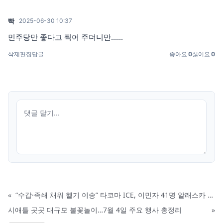
빡
2025-06-30 10:37
민주당만 좋다고 찍어 주더니만......
삭제
편집
답글
좋아요
0
싫어요
0
«
“수갑·족쇄 채워 헬기 이송” 타코마 ICE, 이민자 41명 알래스카 강제 이전 논란
시애틀 곳곳 대규모 불꽃놀이…7월 4일 주요 행사 총정리
»