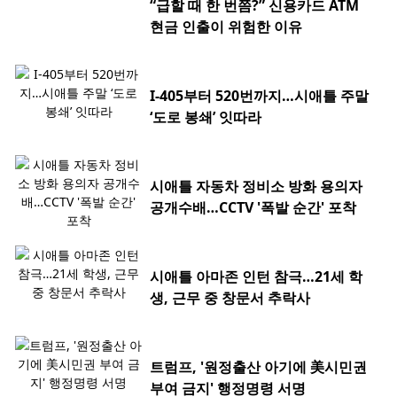
“급할 때 한 번쯤?” 신용카드 ATM
현금 인출이 위험한 이유
I-405부터 520번까지…시애틀 주말
‘도로 봉쇄’ 잇따라
시애틀 자동차 정비소 방화 용의자
공개수배…CCTV '폭발 순간' 포착
시애틀 아마존 인턴 참극…21세 학
생, 근무 중 창문서 추락사
트럼프, '원정출산 아기에 美시민권
부여 금지' 행정명령 서명