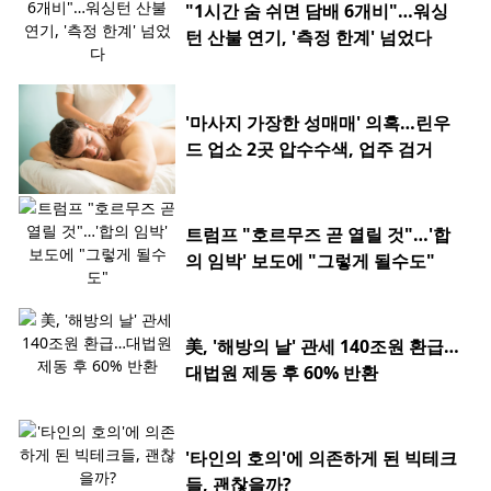
"1시간 숨 쉬면 담배 6개비"…워싱
턴 산불 연기, '측정 한계' 넘었다
'마사지 가장한 성매매' 의혹…린우
드 업소 2곳 압수수색, 업주 검거
트럼프 "호르무즈 곧 열릴 것"…'합
의 임박' 보도에 "그렇게 될수도"
美, '해방의 날' 관세 140조원 환급…
대법원 제동 후 60% 반환
'타인의 호의'에 의존하게 된 빅테크
들, 괜찮을까?