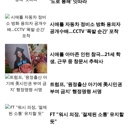
‘도로 봉쇄’ 잇따라
시애틀 자동차 정비소 방화 용의자
공개수배…CCTV '폭발 순간' 포착
시애틀 아마존 인턴 참극…21세 학
생, 근무 중 창문서 추락사
트럼프, '원정출산 아기에 美시민권
부여 금지' 행정명령 서명
FT "워시 의장, '절제된 소통' 유지할
듯"