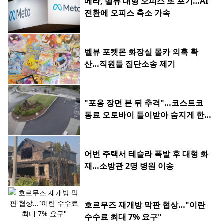
메타, 벨뷰 대형 오피스 또 포기…AI
전환에 오피스 축소 가속
벨뷰 포켓몬 화장실 몰카 의혹 확
산…직원들 집단소송 제기
"포옹 장면 본 뒤 추격"…코스트코
동료 오토바이 들이받아 숨지게 한 2
0대
어번 주택서 테슬라 폭발 후 대형 화
재…소방관 2명 병원 이송
호르무즈 재개방 막판 협상…"이란
수수료 최대 7% 요구"