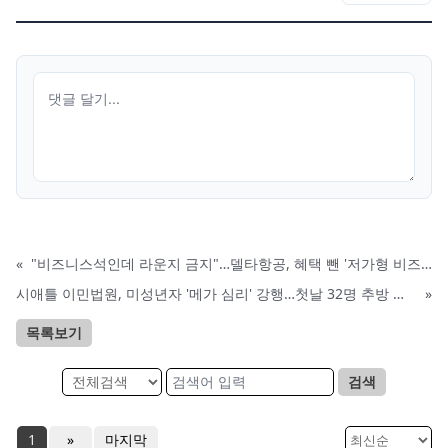
«
"비즈니스석인데 라운지 금지"…델타항공, 혜택 뺀 '저가형 비즈니스' 도입
시애틀 이민법원, 미성년자 '메가 심리' 강행…첫날 32명 추방 명령
»
목록보기
검색
1
»
마지막