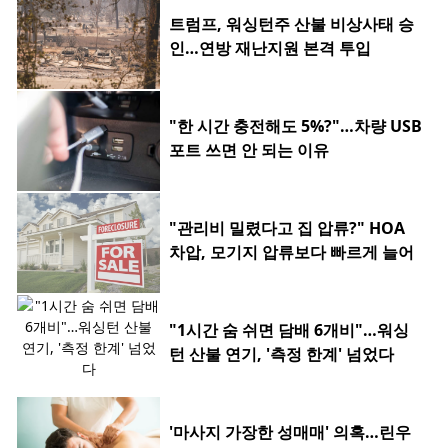
트럼프, 워싱턴주 산불 비상사태 승
인…연방 재난지원 본격 투입
"한 시간 충전해도 5%?"…차량 USB
포트 쓰면 안 되는 이유
"관리비 밀렸다고 집 압류?" HOA
차압, 모기지 압류보다 빠르게 늘어
"1시간 숨 쉬면 담배 6개비"…워싱
턴 산불 연기, '측정 한계' 넘었다
'마사지 가장한 성매매' 의혹…린우