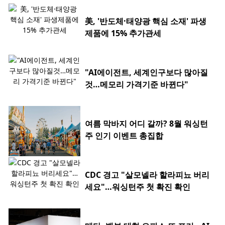
美, '반도체·태양광 핵심 소재' 파생
제품에 15% 추가관세
"AI에이전트, 세계인구보다 많아질
것…메모리 가격기준 바뀐다"
여름 막바지 어디 갈까? 8월 워싱턴
주 인기 이벤트 총집합
CDC 경고 "살모넬라 할라피뇨 버리
세요"…워싱턴주 첫 확진 확인