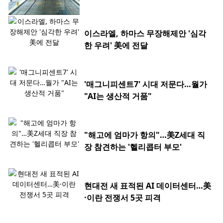
이스라엘, 하마스 무장해제안 '심각
한 우려' 美에 전달
'매그니피센트7' 시대 저문다…월가
"AI는 생산적 거품"
"해고에 엄마가 항의"…美Z세대 직
장 참견하는 '헬리콥터 부모'
현대전 새 표적된 AI 데이터센터…美
·이란 전쟁서 5곳 피격