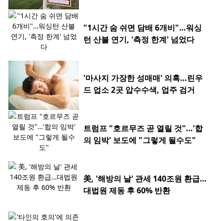
"1시간 숨 쉬면 담배 6개비"…워싱
턴 산불 연기, '측정 한계' 넘었다
'마사지 가장한 성매매' 의혹…린우
드 업소 2곳 압수수색, 업주 검거
트럼프 "호르무즈 곧 열릴 것"…'합
의 임박' 보도에 "그렇게 될수도"
美, '해방의 날' 관세 140조원 환급…
대법원 제동 후 60% 반환