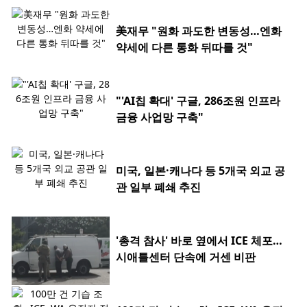
美재무 "원화 과도한 변동성…엔화
약세에 다른 통화 뒤따를 것"
"'AI칩 확대' 구글, 286조원 인프라
금융 사업망 구축"
미국, 일본·캐나다 등 5개국 외교 공
관 일부 폐쇄 추진
'총격 참사' 바로 옆에서 ICE 체포…
시애틀센터 단속에 거센 비판