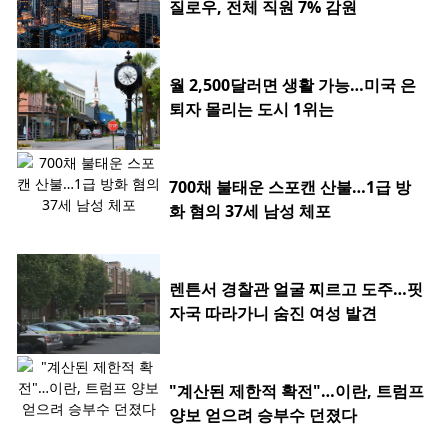
질로우, 전체 직원 7% 감원
월 2,500달러면 생활 가능…미국 은
퇴자 몰리는 도시 1위는
700채 불태운 스포캔 산불…1급 방
화 혐의 37세 남성 체포
렌튼서 경찰관 얼굴 찌르고 도주…핏
자국 따라가니 숨진 여성 발견
"계산된 제한적 확전"…이란, 트럼프
양보 얻으려 승부수 던졌다