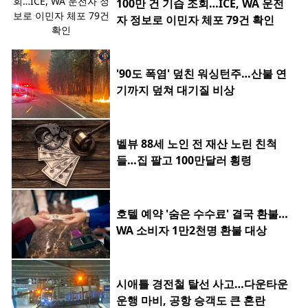
100만 건 기습 조회…ICE, WA 운전
자 정보로 이민자 체포 79건 확인
'90도 폭염' 덮친 워싱턴주…산불 연
기까지 덮쳐 대기질 비상
벨뷰 88세 노인 전 재산 노린 친척
들…집 팔고 100만달러 횡령
호텔 예약 '숨은 수수료' 결국 환불…
WA 소비자 1만2천명 환불 대상
시애틀 경전철 탈선 사고…다운타운
운행 마비, 공항 승객도 큰 혼란