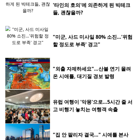
'타인의 호의'에 의존하게 된 빅테크
들, 괜찮을까?
"미군, 사드 미사일 80% 소진…'위험
할 정도로 부족' 경고"
"외출 자제하세요"…산불 연기 몰려
온 시애틀, 대기질 경보 발령
유럽 여행이 '악몽'으로…5시간 줄 서
고 비행기 놓치는 여행객 속출
"집 안 팔리자 결국…" 시애틀 본사