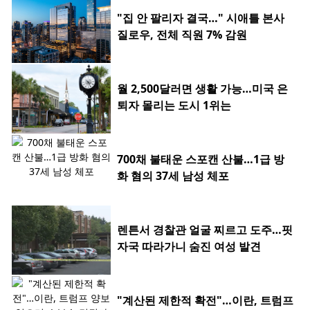
"집 안 팔리자 결국…" 시애틀 본사
질로우, 전체 직원 7% 감원
월 2,500달러면 생활 가능…미국 은
퇴자 몰리는 도시 1위는
700채 불태운 스포캔 산불…1급 방
화 혐의 37세 남성 체포
렌튼서 경찰관 얼굴 찌르고 도주…핏
자국 따라가니 숨진 여성 발견
"계산된 제한적 확전"…이란, 트럼프