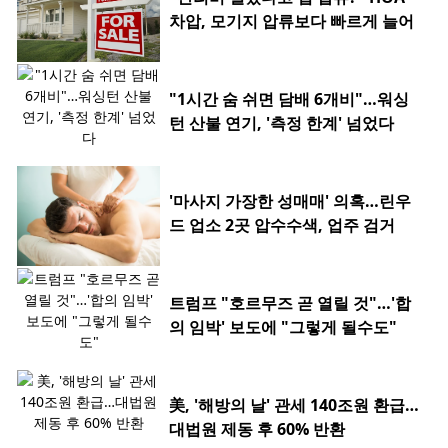
차압, 모기지 압류보다 빠르게 늘어
"1시간 숨 쉬면 담배 6개비"…워싱
턴 산불 연기, '측정 한계' 넘었다
'마사지 가장한 성매매' 의혹…린우
드 업소 2곳 압수수색, 업주 검거
트럼프 "호르무즈 곧 열릴 것"…'합
의 임박' 보도에 "그렇게 될수도"
美, '해방의 날' 관세 140조원 환급…
대법원 제동 후 60% 반환