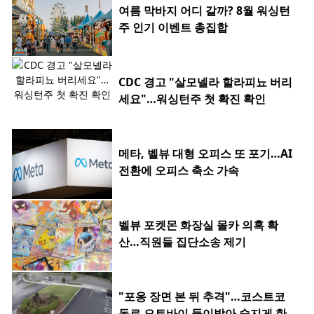
여름 막바지 어디 갈까? 8월 워싱턴
주 인기 이벤트 총집합
CDC 경고 "살모넬라 할라피뇨 버리
세요"…워싱턴주 첫 확진 확인
메타, 벨뷰 대형 오피스 또 포기…AI
전환에 오피스 축소 가속
벨뷰 포켓몬 화장실 몰카 의혹 확
산…직원들 집단소송 제기
"포옹 장면 본 뒤 추격"…코스트코
동료 오토바이 들이받아 숨지게 한 2