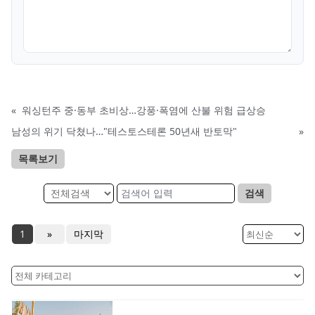
«
워싱턴주 중·동부 초비상…강풍·폭염에 산불 위험 급상승
남성의 위기 닥쳤나…"테스토스테론 50년새 반토막"
»
목록보기
검색
1
»
마지막