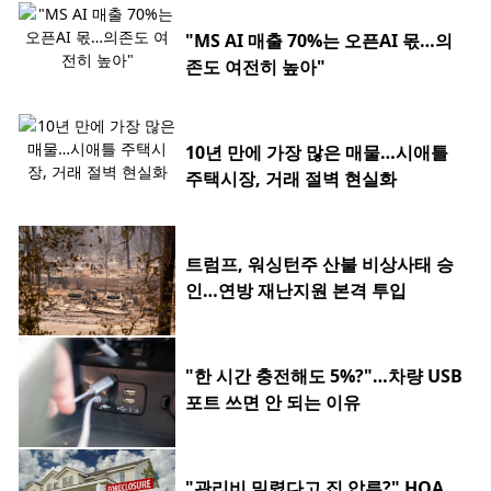
"MS AI 매출 70%는 오픈AI 몫…의
존도 여전히 높아"
10년 만에 가장 많은 매물…시애틀
주택시장, 거래 절벽 현실화
트럼프, 워싱턴주 산불 비상사태 승
인…연방 재난지원 본격 투입
"한 시간 충전해도 5%?"…차량 USB
포트 쓰면 안 되는 이유
"관리비 밀렸다고 집 압류?" HOA