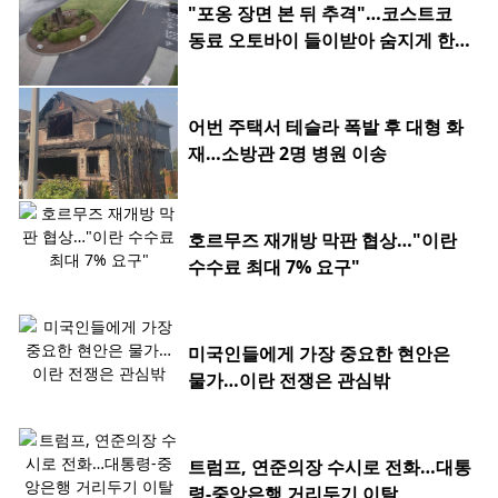
"포옹 장면 본 뒤 추격"…코스트코
동료 오토바이 들이받아 숨지게 한 2
0대
어번 주택서 테슬라 폭발 후 대형 화
재…소방관 2명 병원 이송
호르무즈 재개방 막판 협상…"이란
수수료 최대 7% 요구"
미국인들에게 가장 중요한 현안은
물가…이란 전쟁은 관심밖
트럼프, 연준의장 수시로 전화…대통
령-중앙은행 거리두기 이탈