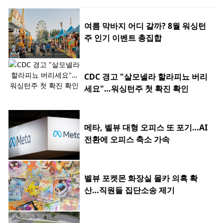
여름 막바지 어디 갈까? 8월 워싱턴
주 인기 이벤트 총집합
CDC 경고 "살모넬라 할라피뇨 버리
세요"…워싱턴주 첫 확진 확인
메타, 벨뷰 대형 오피스 또 포기…AI
전환에 오피스 축소 가속
벨뷰 포켓몬 화장실 몰카 의혹 확
산…직원들 집단소송 제기