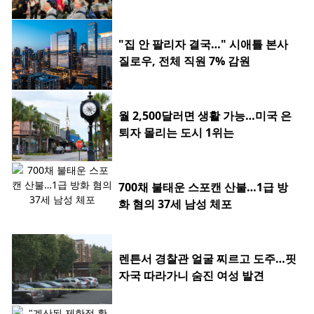
"집 안 팔리자 결국…" 시애틀 본사
질로우, 전체 직원 7% 감원
월 2,500달러면 생활 가능…미국 은
퇴자 몰리는 도시 1위는
700채 불태운 스포캔 산불…1급 방
화 혐의 37세 남성 체포
렌튼서 경찰관 얼굴 찌르고 도주…핏
자국 따라가니 숨진 여성 발견