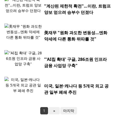
"계산된 제한적 확전"…이란, 트럼프
양보 얻으려 승부수 던졌다
美재무 "원화 과도한 변동성…엔화
약세에 다른 통화 뒤따를 것"
"'AI칩 확대' 구글, 286조원 인프라
금융 사업망 구축"
미국, 일본·캐나다 등 5개국 외교 공
관 일부 폐쇄 추진
1
»
마지막