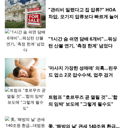
"관리비 밀렸다고 집 압류?" HOA
차압, 모기지 압류보다 빠르게 늘어
"1시간 숨 쉬면 담배 6개비"…워싱
턴 산불 연기, '측정 한계' 넘었다
'마사지 가장한 성매매' 의혹…린우
드 업소 2곳 압수수색, 업주 검거
트럼프 "호르무즈 곧 열릴 것"…'합
의 임박' 보도에 "그렇게 될수도"
美, '해방의 날' 관세 140조원 환급…