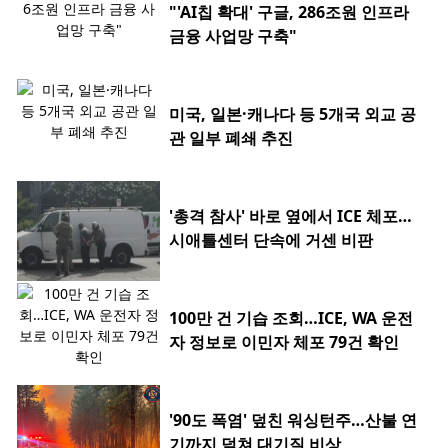
"'AI칩 확대' 구글, 286조원 인프라
금융 사업망 구축"
미국, 일본·캐나다 등 5개국 외교 공
관 일부 폐쇄 추진
'총격 참사' 바로 옆에서 ICE 체포…
시애틀센터 단속에 거센 비판
100만 건 기습 조회…ICE, WA 운전
자 정보로 이민자 체포 79건 확인
'90도 폭염' 덮친 워싱턴주…산불 연
기까지 덮쳐 대기질 비상