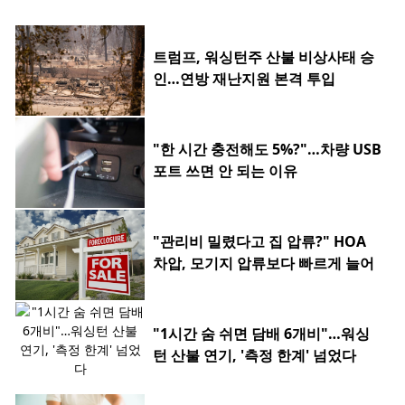
트럼프, 워싱턴주 산불 비상사태 승
인…연방 재난지원 본격 투입
"한 시간 충전해도 5%?"…차량 USB
포트 쓰면 안 되는 이유
"관리비 밀렸다고 집 압류?" HOA
차압, 모기지 압류보다 빠르게 늘어
"1시간 숨 쉬면 담배 6개비"…워싱
턴 산불 연기, '측정 한계' 넘었다