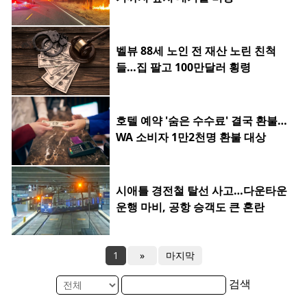
벨뷰 88세 노인 전 재산 노린 친척
들…집 팔고 100만달러 횡령
호텔 예약 '숨은 수수료' 결국 환불…
WA 소비자 1만2천명 환불 대상
시애틀 경전철 탈선 사고…다운타운
운행 마비, 공항 승객도 큰 혼란
1
»
마지막
검색