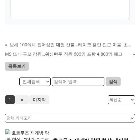
«
밤새 100여채 집어삼킨 대형 산불…레이크 첼란 인근 마을 '초토화'
MS 또 대규모 감원…워싱턴주 직원 600명 포함 4,800명 해고
»
목록보기
검색
1
»
마지막