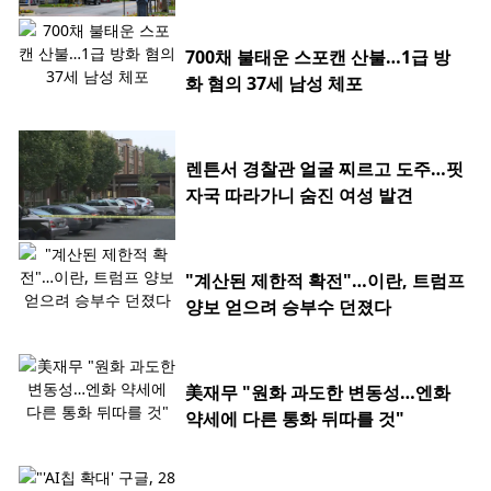
700채 불태운 스포캔 산불…1급 방
화 혐의 37세 남성 체포
렌튼서 경찰관 얼굴 찌르고 도주…핏
자국 따라가니 숨진 여성 발견
"계산된 제한적 확전"…이란, 트럼프
양보 얻으려 승부수 던졌다
美재무 "원화 과도한 변동성…엔화
약세에 다른 통화 뒤따를 것"