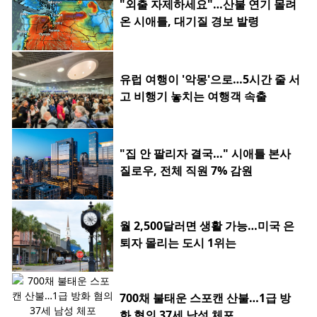
"외출 자제하세요"…산불 연기 몰려
온 시애틀, 대기질 경보 발령
유럽 여행이 '악몽'으로…5시간 줄 서
고 비행기 놓치는 여행객 속출
"집 안 팔리자 결국…" 시애틀 본사
질로우, 전체 직원 7% 감원
월 2,500달러면 생활 가능…미국 은
퇴자 몰리는 도시 1위는
700채 불태운 스포캔 산불…1급 방
화 혐의 37세 남성 체포