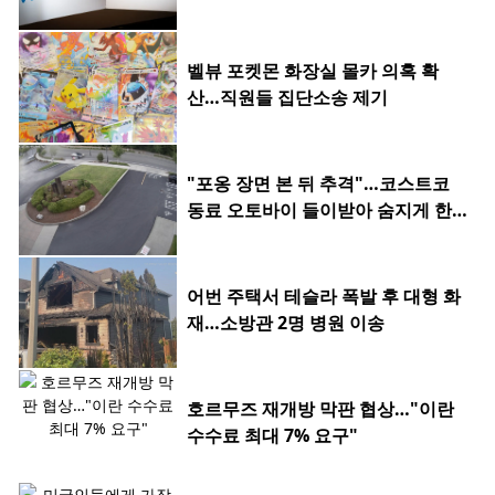
벨뷰 포켓몬 화장실 몰카 의혹 확
산…직원들 집단소송 제기
"포옹 장면 본 뒤 추격"…코스트코
동료 오토바이 들이받아 숨지게 한 2
0대
어번 주택서 테슬라 폭발 후 대형 화
재…소방관 2명 병원 이송
호르무즈 재개방 막판 협상…"이란
수수료 최대 7% 요구"