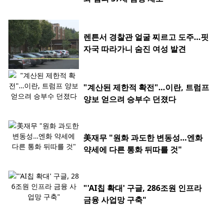
렌튼서 경찰관 얼굴 찌르고 도주…핏
자국 따라가니 숨진 여성 발견
"계산된 제한적 확전"…이란, 트럼프
양보 얻으려 승부수 던졌다
美재무 "원화 과도한 변동성…엔화
약세에 다른 통화 뒤따를 것"
"'AI칩 확대' 구글, 286조원 인프라
금융 사업망 구축"