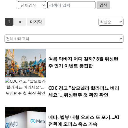
검색
1
»
마지막
여름 막바지 어디 갈까? 8월 워싱턴
주 인기 이벤트 총집합
CDC 경고 "살모넬라 할라피뇨 버리
세요"…워싱턴주 첫 확진 확인
메타, 벨뷰 대형 오피스 또 포기…AI
전환에 오피스 축소 가속