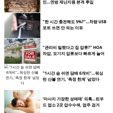
인…연방 재난지원 본격 투입
"한 시간 충전해도 5%?"…차량 USB
포트 쓰면 안 되는 이유
"관리비 밀렸다고 집 압류?" HOA
차압, 모기지 압류보다 빠르게 늘어
"1시간 숨 쉬면 담배 6개비"…워싱
턴 산불 연기, '측정 한계' 넘었다
'마사지 가장한 성매매' 의혹…린우
드 업소 2곳 압수수색, 업주 검거