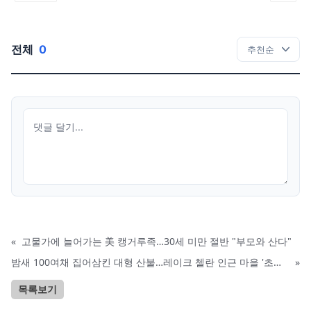
전체
0
«
고물가에 늘어가는 美 캥거루족…30세 미만 절반 "부모와 산다"
밤새 100여채 집어삼킨 대형 산불…레이크 첼란 인근 마을 '초토화'
»
목록보기