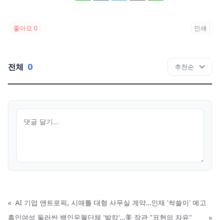
좋아요
0
인쇄
전체
0
«
AI 기업 앤트로픽, 시애틀 대형 사무실 계약…인재 '싹쓸이' 예고
흑인여성 둘러싼 백인우월단체 '발칵'…美 장관 "표현의 자유"
»