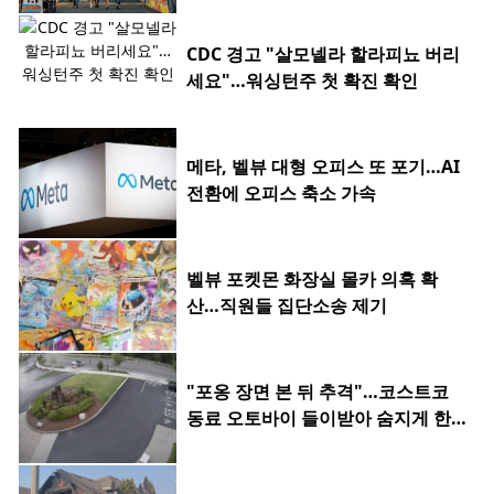
CDC 경고 "살모넬라 할라피뇨 버리
세요"…워싱턴주 첫 확진 확인
메타, 벨뷰 대형 오피스 또 포기…AI
전환에 오피스 축소 가속
벨뷰 포켓몬 화장실 몰카 의혹 확
산…직원들 집단소송 제기
"포옹 장면 본 뒤 추격"…코스트코
동료 오토바이 들이받아 숨지게 한 2
0대