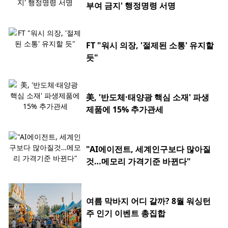
부여 금지' 행정명령 서명
FT "워시 의장, '절제된 소통' 유지할
듯"
美, '반도체·태양광 핵심 소재' 파생
제품에 15% 추가관세
"AI에이전트, 세계인구보다 많아질
것…메모리 가격기준 바뀐다"
여름 막바지 어디 갈까? 8월 워싱턴
주 인기 이벤트 총집합