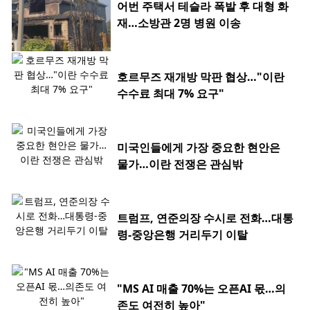
어번 주택서 테슬라 폭발 후 대형 화
재…소방관 2명 병원 이송
호르무즈 재개방 막판 협상…"이란
수수료 최대 7% 요구"
미국인들에게 가장 중요한 현안은
물가…이란 전쟁은 관심밖
트럼프, 연준의장 수시로 전화…대통
령-중앙은행 거리두기 이탈
"MS AI 매출 70%는 오픈AI 몫…의
존도 여전히 높아"