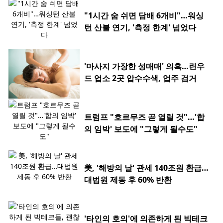
"1시간 숨 쉬면 담배 6개비"…워싱
턴 산불 연기, '측정 한계' 넘었다
'마사지 가장한 성매매' 의혹…린우
드 업소 2곳 압수수색, 업주 검거
트럼프 "호르무즈 곧 열릴 것"…'합
의 임박' 보도에 "그렇게 될수도"
美, '해방의 날' 관세 140조원 환급…
대법원 제동 후 60% 반환
'타인의 호의'에 의존하게 된 빅테크