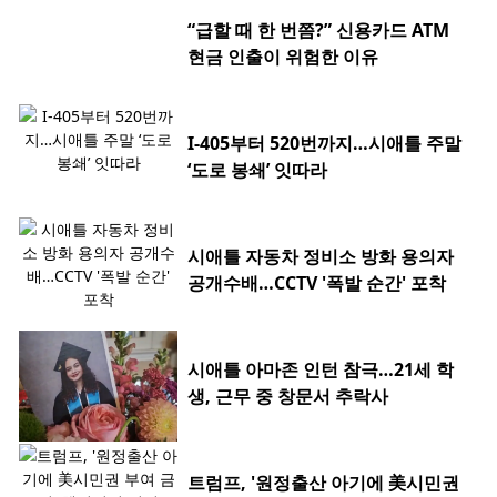
“급할 때 한 번쯤?” 신용카드 ATM
현금 인출이 위험한 이유
I-405부터 520번까지…시애틀 주말
‘도로 봉쇄’ 잇따라
시애틀 자동차 정비소 방화 용의자
공개수배…CCTV '폭발 순간' 포착
시애틀 아마존 인턴 참극…21세 학
생, 근무 중 창문서 추락사
트럼프, '원정출산 아기에 美시민권