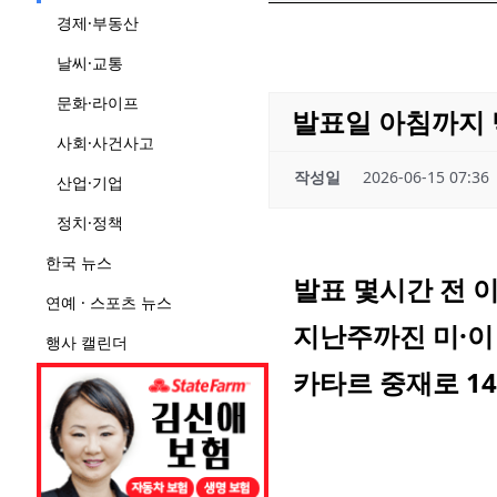
경제·부동산
날씨·교통
문화·라이프
발표일 아침까지 
사회·사건사고
작성일
2026-06-15 07:36
산업·기업
정치·정책
한국 뉴스
발표 몇시간 전 
연예 · 스포츠 뉴스
지난주까진 미·이
행사 캘린더
카타르 중재로 1