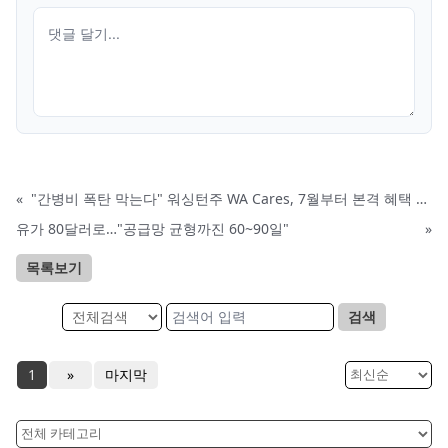
«
"간병비 폭탄 막는다" 워싱턴주 WA Cares, 7월부터 본격 혜택 시작
유가 80달러로…"공급망 균형까진 60~90일"
»
목록보기
검색
1
»
마지막