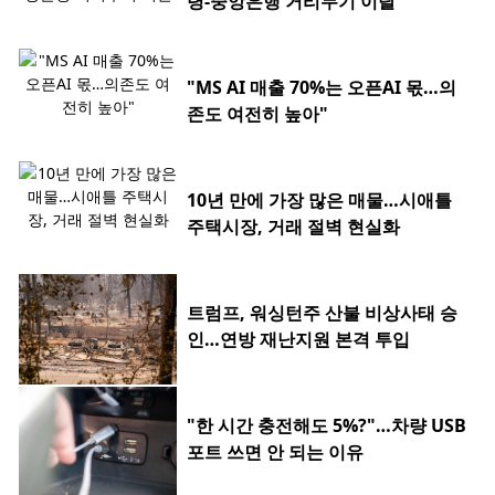
령-중앙은행 거리두기 이탈
"MS AI 매출 70%는 오픈AI 몫…의
존도 여전히 높아"
10년 만에 가장 많은 매물…시애틀
주택시장, 거래 절벽 현실화
트럼프, 워싱턴주 산불 비상사태 승
인…연방 재난지원 본격 투입
"한 시간 충전해도 5%?"…차량 USB
포트 쓰면 안 되는 이유