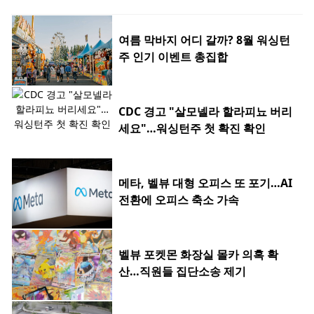
여름 막바지 어디 갈까? 8월 워싱턴
주 인기 이벤트 총집합
CDC 경고 "살모넬라 할라피뇨 버리
세요"…워싱턴주 첫 확진 확인
메타, 벨뷰 대형 오피스 또 포기…AI
전환에 오피스 축소 가속
벨뷰 포켓몬 화장실 몰카 의혹 확
산…직원들 집단소송 제기