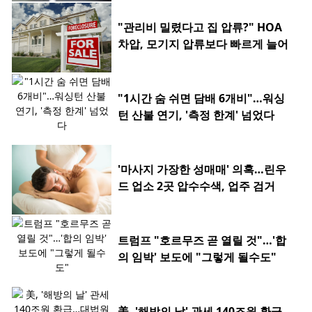
"관리비 밀렸다고 집 압류?" HOA
차압, 모기지 압류보다 빠르게 늘어
"1시간 숨 쉬면 담배 6개비"…워싱
턴 산불 연기, '측정 한계' 넘었다
'마사지 가장한 성매매' 의혹…린우
드 업소 2곳 압수수색, 업주 검거
트럼프 "호르무즈 곧 열릴 것"…'합
의 임박' 보도에 "그렇게 될수도"
美, '해방의 날' 관세 140조원 환급…