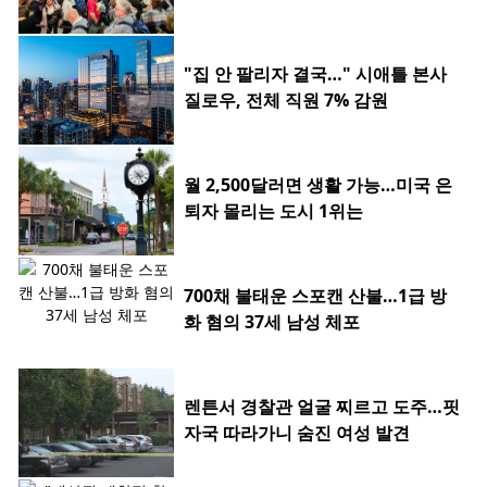
"집 안 팔리자 결국…" 시애틀 본사
질로우, 전체 직원 7% 감원
월 2,500달러면 생활 가능…미국 은
퇴자 몰리는 도시 1위는
700채 불태운 스포캔 산불…1급 방
화 혐의 37세 남성 체포
렌튼서 경찰관 얼굴 찌르고 도주…핏
자국 따라가니 숨진 여성 발견