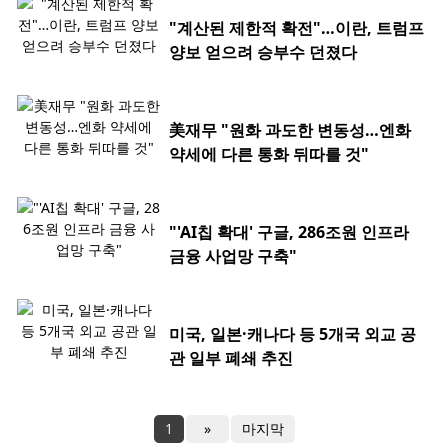
"계산된 제한적 확전"…이란, 트럼프
양보 얻으려 승부수 던졌다
美재무 "원화 과도한 변동성…엔화
약세에 다른 통화 뒤따를 것"
"'AI칩 확대' 구글, 286조원 인프라
금융 사업망 구축"
미국, 일본·캐나다 등 5개국 외교 공
관 일부 폐쇄 추진
1
»
마지막