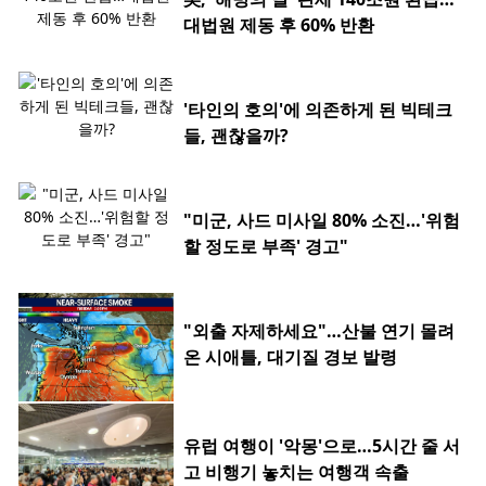
대법원 제동 후 60% 반환
'타인의 호의'에 의존하게 된 빅테크
들, 괜찮을까?
"미군, 사드 미사일 80% 소진…'위험
할 정도로 부족' 경고"
"외출 자제하세요"…산불 연기 몰려
온 시애틀, 대기질 경보 발령
유럽 여행이 '악몽'으로…5시간 줄 서
고 비행기 놓치는 여행객 속출