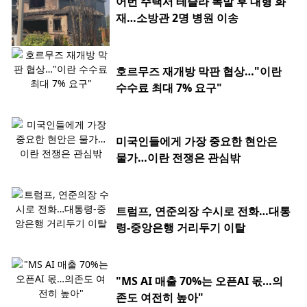
어번 주택서 테슬라 폭발 후 대형 화
재…소방관 2명 병원 이송
호르무즈 재개방 막판 협상…"이란
수수료 최대 7% 요구"
미국인들에게 가장 중요한 현안은
물가…이란 전쟁은 관심밖
트럼프, 연준의장 수시로 전화…대통
령-중앙은행 거리두기 이탈
"MS AI 매출 70%는 오픈AI 몫…의
존도 여전히 높아"