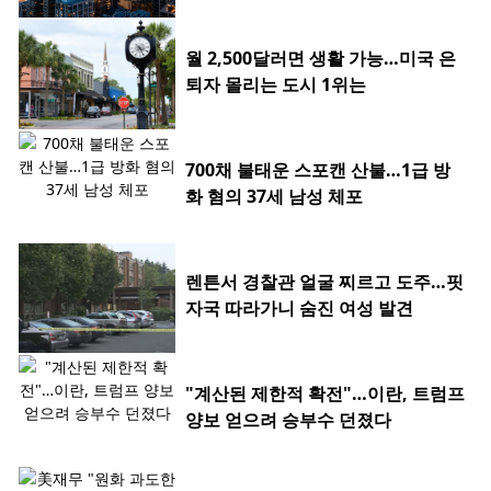
월 2,500달러면 생활 가능…미국 은
퇴자 몰리는 도시 1위는
700채 불태운 스포캔 산불…1급 방
화 혐의 37세 남성 체포
렌튼서 경찰관 얼굴 찌르고 도주…핏
자국 따라가니 숨진 여성 발견
"계산된 제한적 확전"…이란, 트럼프
양보 얻으려 승부수 던졌다