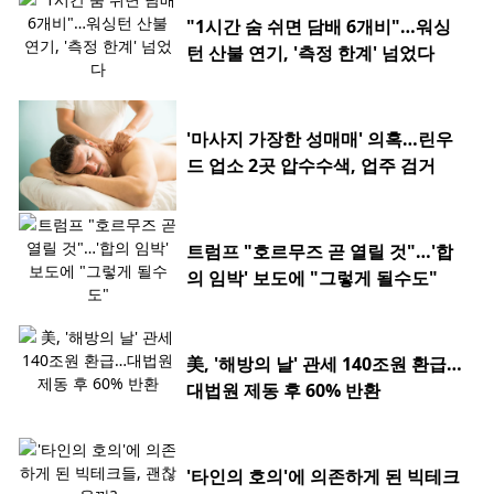
"1시간 숨 쉬면 담배 6개비"…워싱
턴 산불 연기, '측정 한계' 넘었다
'마사지 가장한 성매매' 의혹…린우
드 업소 2곳 압수수색, 업주 검거
트럼프 "호르무즈 곧 열릴 것"…'합
의 임박' 보도에 "그렇게 될수도"
美, '해방의 날' 관세 140조원 환급…
대법원 제동 후 60% 반환
'타인의 호의'에 의존하게 된 빅테크