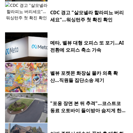
CDC 경고 "살모넬라 할라피뇨 버리
세요"…워싱턴주 첫 확진 확인
메타, 벨뷰 대형 오피스 또 포기…AI
전환에 오피스 축소 가속
벨뷰 포켓몬 화장실 몰카 의혹 확
산…직원들 집단소송 제기
"포옹 장면 본 뒤 추격"…코스트코
동료 오토바이 들이받아 숨지게 한 2
0대