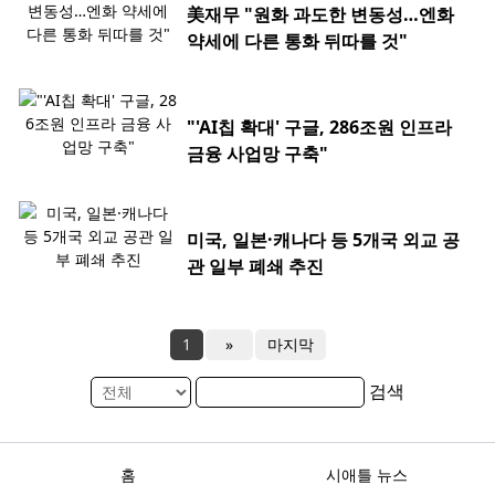
美재무 "원화 과도한 변동성…엔화
약세에 다른 통화 뒤따를 것"
"'AI칩 확대' 구글, 286조원 인프라
금융 사업망 구축"
미국, 일본·캐나다 등 5개국 외교 공
관 일부 폐쇄 추진
1
»
마지막
검색
홈
시애틀 뉴스