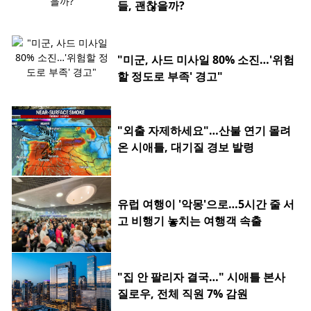
들, 괜찮을까?
"미군, 사드 미사일 80% 소진…'위험
할 정도로 부족' 경고"
"외출 자제하세요"…산불 연기 몰려
온 시애틀, 대기질 경보 발령
유럽 여행이 '악몽'으로…5시간 줄 서
고 비행기 놓치는 여행객 속출
"집 안 팔리자 결국…" 시애틀 본사
질로우, 전체 직원 7% 감원