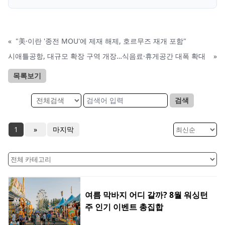
«
"美·이란 '종전 MOU'에 제재 해제, 호르무즈 재개 포함"
시애틀공항, 대규모 확장 구역 개장…식음료·휴게공간 대폭 확대
»
목록보기
검색
1
»
마지막
여름 막바지 어디 갈까? 8월 워싱턴
주 인기 이벤트 총집합