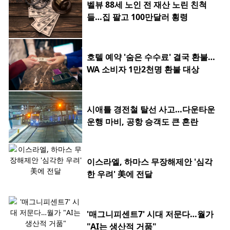
벨뷰 88세 노인 전 재산 노린 친척
들…집 팔고 100만달러 횡령
호텔 예약 '숨은 수수료' 결국 환불…
WA 소비자 1만2천명 환불 대상
시애틀 경전철 탈선 사고…다운타운
운행 마비, 공항 승객도 큰 혼란
이스라엘, 하마스 무장해제안 '심각
한 우려' 美에 전달
'매그니피센트7' 시대 저문다…월가
"AI는 생산적 거품"