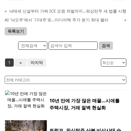
«
낙태세 신설부터 가짜 ICE 요원 처벌까지…워싱턴주 새 법률 시행
AI '낙오주'에서 '기대주'로…미디어텍 주가 분기 최대 랠리
»
목록보기
검색
1
»
마지막
10년 만에 가장 많은 매물…시애틀
주택시장, 거래 절벽 현실화
트럼프, 워싱턴주 산불 비상사태 승