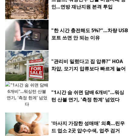
인…연방 재난지원 본격 투입
"한 시간 충전해도 5%?"…차량 USB
포트 쓰면 안 되는 이유
"관리비 밀렸다고 집 압류?" HOA
차압, 모기지 압류보다 빠르게 늘어
"1시간 숨 쉬면 담배 6개비"…워싱
턴 산불 연기, '측정 한계' 넘었다
'마사지 가장한 성매매' 의혹…린우
드 업소 2곳 압수수색, 업주 검거