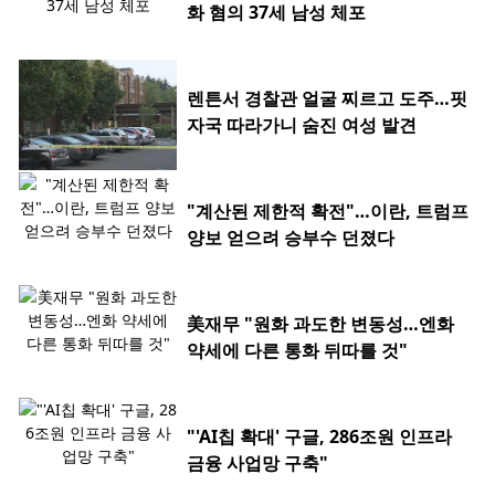
화 혐의 37세 남성 체포
렌튼서 경찰관 얼굴 찌르고 도주…핏
자국 따라가니 숨진 여성 발견
"계산된 제한적 확전"…이란, 트럼프
양보 얻으려 승부수 던졌다
美재무 "원화 과도한 변동성…엔화
약세에 다른 통화 뒤따를 것"
"'AI칩 확대' 구글, 286조원 인프라
금융 사업망 구축"