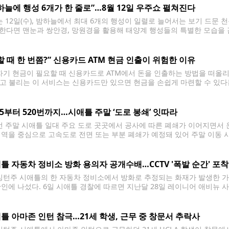
하늘에 행성 6개가 한 줄로”…8월 12일 우주쇼 펼쳐진다
 12일(수), 밤하늘에서 최대 6개의 행성이 일렬로 늘어서는 보기 드문 
한다면 맨눈과 쌍안경, 망원경을 활용해 태양계 행성들의 특별한 모습을 감상
 평소 밤하늘에서는 한 번에 2~3개의 행성을 볼 수 있지만, 이번에는 여
할 때 한 번쯤?” 신용카드 ATM 현금 인출이 위험한 이유
기 현금이 필요할 때 신용카드로 ATM에서 돈을 인출하는 방법을 떠올리는 사
’라고 불리는 이 서비스는 신용카드만 있으면 현금을 손쉽게 마련할 수 있다
 전문가들은 가능한 한 피해야 할 방법으로 꼽는다. 캐시 어드밴스는 신
405부터 520번까지…시애틀 주말 ‘도로 봉쇄’ 잇따라
 주말 시애틀 일대 주요 도로 곳곳에서 공사에 따른 폐쇄가 이어지면서 
지역을 중심으로 고속도로 전면 또는 부분 폐쇄가 예정돼 있어 주말 이동 시
따르면 가장 큰 영향을 받는 구간은 렌턴에서 벨뷰를 잇는 북쪽 방향 405번 주
틀 자동차 정비소 방화 용의자 공개수배…CCTV '폭발 순간' 포착
턴주 시애틀의 한 자동차 정비소에서 방화로 추정되는 화재가 발생한 가운
확인에 나섰다. 6일 시애틀 경찰에 따르면 지난달 28일 레이니어 애비뉴 
 개러지(Ant's Community Garage)'에서 화재가 발생했다. 경찰이
병이나 용기로
틀 아마존 인턴 참극…21세 학생, 근무 중 창문서 추락사