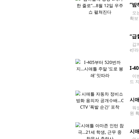
“밤
오는
확보
르면
“급
갑자
e)
금융
I-
이번
드 
에 
시애
워싱
원 
뮤니티
에 
시애