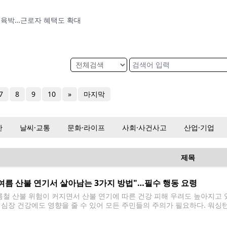
' 육박…근로자 혜택도 확대
7
8
9
10
»
마지막
산
날씨·교통
문화·라이프
사회·사건사고
산업·기업
제목
여름 산불 연기서 살아남는 3가지 방법"…필수 행동 요령
철 산불 위험이 커지면서 산불 연기에 따른 건강 피해 우려도 높아지고 있
 심장 건강에도 영향을 줄 수 있어 모든 주민들의 주의가 필요하다. 워싱
확인 ▲야외 활동 줄이기 ▲실내 청정 공간 마련 등 3가지