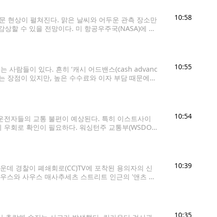
10:58
천문 현상이 펼쳐진다. 맑은 날씨와 어두운 관측 장소만
할 수 있을 전망이다. 미 항공우주국(NASA)에 따
러 행성이 비슷한 방향에 모이는
10:55
람들이 있다. 흔히 ‘캐시 어드밴스(cash advanc
는 장점이 있지만, 높은 수수료와 이자 부담 때문에
용카드로 현금을 구매하는 것과 같은 개념이다.
10:54
운전자들의 교통 불편이 예상된다. 특히 이스트사이
 우회로 확인이 필요하다. 워싱턴주 교통부(WSDOT)
간고속도로(I-405)다. 7일(금) 오후
10:39
데 경찰이 폐쇄회로(CC)TV에 포착된 용의자의 신
사우스와 사우스 매사추세츠 스트리트 인근의 '앤츠 커
 확보한 CCTV 영상에는 한 남성이 이날 오후 1시께 왼손
10:35