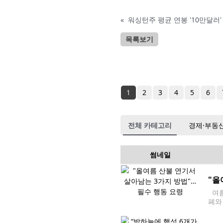
«
워싱턴주 평균 연봉 '10만달러
목록보기
1
2
3
4
5
6
전체 카테고리
경제·부동
썸네일
"올
여름
폐와
질 