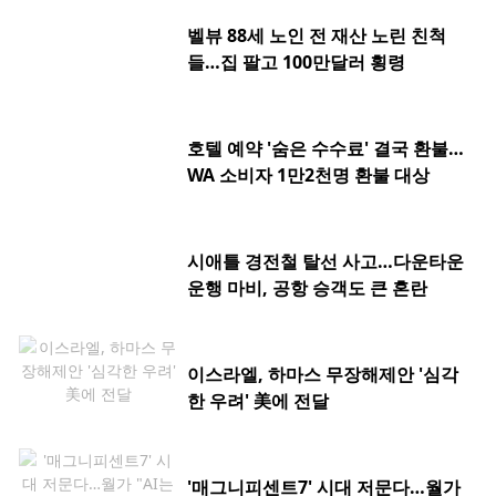
벨뷰 88세 노인 전 재산 노린 친척
들…집 팔고 100만달러 횡령
호텔 예약 '숨은 수수료' 결국 환불…
WA 소비자 1만2천명 환불 대상
시애틀 경전철 탈선 사고…다운타운
운행 마비, 공항 승객도 큰 혼란
이스라엘, 하마스 무장해제안 '심각
한 우려' 美에 전달
'매그니피센트7' 시대 저문다…월가