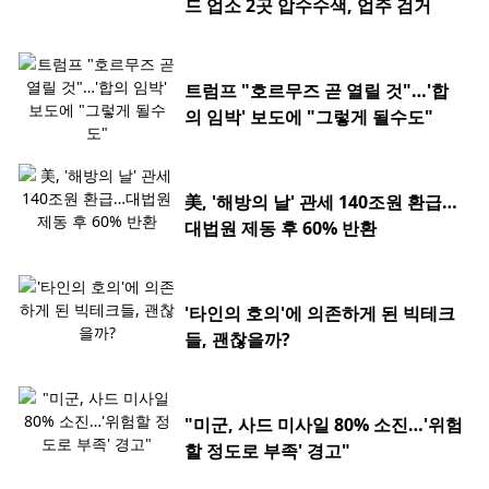
드 업소 2곳 압수수색, 업주 검거
트럼프 "호르무즈 곧 열릴 것"…'합
의 임박' 보도에 "그렇게 될수도"
美, '해방의 날' 관세 140조원 환급…
대법원 제동 후 60% 반환
'타인의 호의'에 의존하게 된 빅테크
들, 괜찮을까?
"미군, 사드 미사일 80% 소진…'위험
할 정도로 부족' 경고"