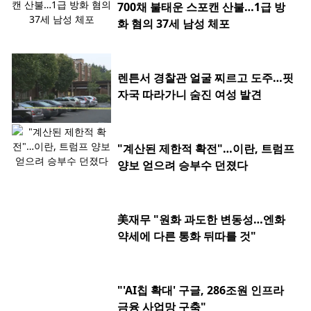
700채 불태운 스포캔 산불…1급 방
화 혐의 37세 남성 체포
렌튼서 경찰관 얼굴 찌르고 도주…핏
자국 따라가니 숨진 여성 발견
"계산된 제한적 확전"…이란, 트럼프
양보 얻으려 승부수 던졌다
美재무 "원화 과도한 변동성…엔화
약세에 다른 통화 뒤따를 것"
"'AI칩 확대' 구글, 286조원 인프라
금융 사업망 구축"