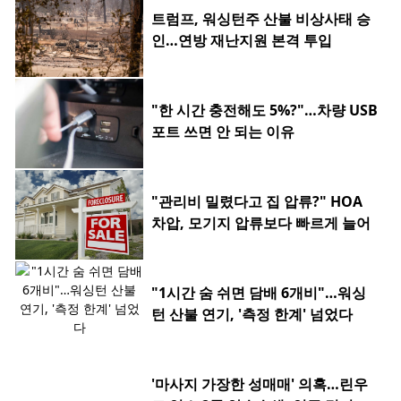
트럼프, 워싱턴주 산불 비상사태 승
인…연방 재난지원 본격 투입
"한 시간 충전해도 5%?"…차량 USB
포트 쓰면 안 되는 이유
"관리비 밀렸다고 집 압류?" HOA
차압, 모기지 압류보다 빠르게 늘어
"1시간 숨 쉬면 담배 6개비"…워싱
턴 산불 연기, '측정 한계' 넘었다
'마사지 가장한 성매매' 의혹…린우