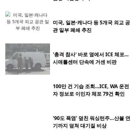
미국, 일본·캐나다 등 5개국 외교 공
관 일부 폐쇄 추진
'총격 참사' 바로 옆에서 ICE 체포…
시애틀센터 단속에 거센 비판
100만 건 기습 조회…ICE, WA 운전
자 정보로 이민자 체포 79건 확인
'90도 폭염' 덮친 워싱턴주…산불 연
기까지 덮쳐 대기질 비상