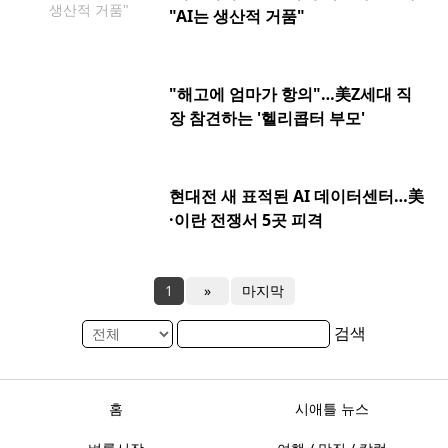
"AI는 생산적 거품"
"해고에 엄마가 항의"…美Z세대 직
장 참견하는 '헬리콥터 부모'
현대전 새 표적된 AI 데이터센터…美
·이란 전쟁서 5곳 피격
1
»
마지막
검색
홈
시애틀 뉴스