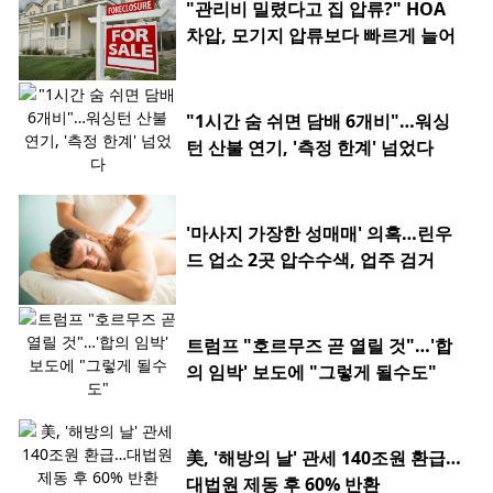
"관리비 밀렸다고 집 압류?" HOA
차압, 모기지 압류보다 빠르게 늘어
"1시간 숨 쉬면 담배 6개비"…워싱
턴 산불 연기, '측정 한계' 넘었다
'마사지 가장한 성매매' 의혹…린우
드 업소 2곳 압수수색, 업주 검거
트럼프 "호르무즈 곧 열릴 것"…'합
의 임박' 보도에 "그렇게 될수도"
美, '해방의 날' 관세 140조원 환급…
대법원 제동 후 60% 반환