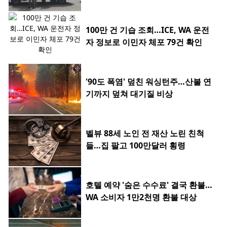
100만 건 기습 조회…ICE, WA 운전
자 정보로 이민자 체포 79건 확인
'90도 폭염' 덮친 워싱턴주…산불 연
기까지 덮쳐 대기질 비상
벨뷰 88세 노인 전 재산 노린 친척
들…집 팔고 100만달러 횡령
호텔 예약 '숨은 수수료' 결국 환불…
WA 소비자 1만2천명 환불 대상