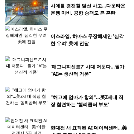
시애틀 경전철 탈선 사고…다운타운
운행 마비, 공항 승객도 큰 혼란
이스라엘, 하마스 무장해제안 '심각
한 우려' 美에 전달
'매그니피센트7' 시대 저문다…월가
"AI는 생산적 거품"
"해고에 엄마가 항의"…美Z세대 직
장 참견하는 '헬리콥터 부모'
현대전 새 표적된 AI 데이터센터…美