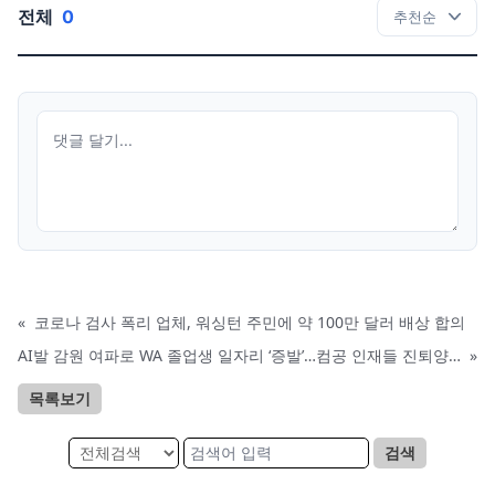
전체
0
«
코로나 검사 폭리 업체, 워싱턴 주민에 약 100만 달러 배상 합의
AI발 감원 여파로 WA 졸업생 일자리 ‘증발’…컴공 인재들 진퇴양난
»
목록보기
검색