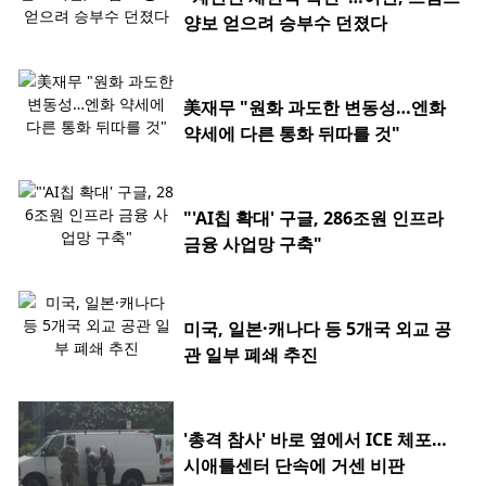
양보 얻으려 승부수 던졌다
美재무 "원화 과도한 변동성…엔화
약세에 다른 통화 뒤따를 것"
"'AI칩 확대' 구글, 286조원 인프라
금융 사업망 구축"
미국, 일본·캐나다 등 5개국 외교 공
관 일부 폐쇄 추진
'총격 참사' 바로 옆에서 ICE 체포…
시애틀센터 단속에 거센 비판