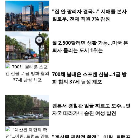
"집 안 팔리자 결국…" 시애틀 본사
질로우, 전체 직원 7% 감원
월 2,500달러면 생활 가능…미국 은
퇴자 몰리는 도시 1위는
700채 불태운 스포캔 산불…1급 방
화 혐의 37세 남성 체포
렌튼서 경찰관 얼굴 찌르고 도주…핏
자국 따라가니 숨진 여성 발견
"계산된 제한적 확전"…이란, 트럼프