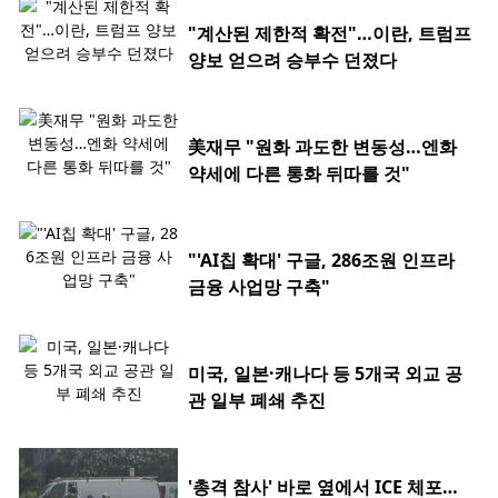
"계산된 제한적 확전"…이란, 트럼프
양보 얻으려 승부수 던졌다
美재무 "원화 과도한 변동성…엔화
약세에 다른 통화 뒤따를 것"
"'AI칩 확대' 구글, 286조원 인프라
금융 사업망 구축"
미국, 일본·캐나다 등 5개국 외교 공
관 일부 폐쇄 추진
'총격 참사' 바로 옆에서 ICE 체포…