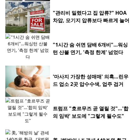
"관리비 밀렸다고 집 압류?" HOA
차압, 모기지 압류보다 빠르게 늘어
"1시간 숨 쉬면 담배 6개비"…워싱
턴 산불 연기, '측정 한계' 넘었다
'마사지 가장한 성매매' 의혹…린우
드 업소 2곳 압수수색, 업주 검거
트럼프 "호르무즈 곧 열릴 것"…'합
의 임박' 보도에 "그렇게 될수도"