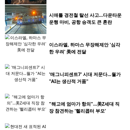
시애틀 경전철 탈선 사고…다운타운
운행 마비, 공항 승객도 큰 혼란
이스라엘, 하마스 무장해제안 '심각
한 우려' 美에 전달
'매그니피센트7' 시대 저문다…월가
"AI는 생산적 거품"
"해고에 엄마가 항의"…美Z세대 직
장 참견하는 '헬리콥터 부모'