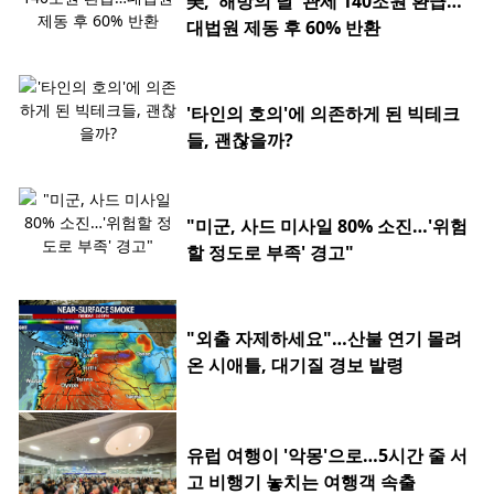
美, '해방의 날' 관세 140조원 환급…
대법원 제동 후 60% 반환
'타인의 호의'에 의존하게 된 빅테크
들, 괜찮을까?
"미군, 사드 미사일 80% 소진…'위험
할 정도로 부족' 경고"
"외출 자제하세요"…산불 연기 몰려
온 시애틀, 대기질 경보 발령
유럽 여행이 '악몽'으로…5시간 줄 서
고 비행기 놓치는 여행객 속출