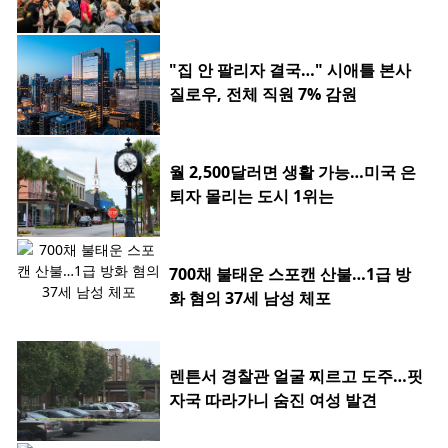
"집 안 팔리자 결국…" 시애틀 본사
질로우, 전체 직원 7% 감원
월 2,500달러면 생활 가능…미국 은
퇴자 몰리는 도시 1위는
700채 불태운 스포캔 산불…1급 방
화 혐의 37세 남성 체포
렌튼서 경찰관 얼굴 찌르고 도주…핏
자국 따라가니 숨진 여성 발견