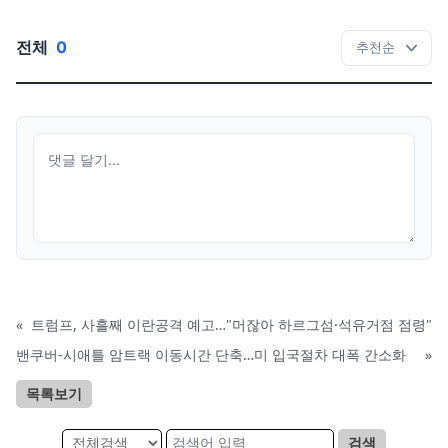
전체
0
«
트럼프, 사흘째 이란공격 예고…"머잖아 하르그섬·석유거점 점령"
밴쿠버-시애틀 암트랙 이동시간 단축…미 입국절차 대폭 간소화
»
목록보기
검색