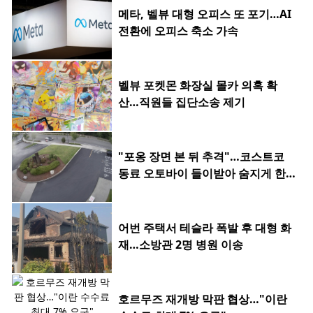
메타, 벨뷰 대형 오피스 또 포기…AI
전환에 오피스 축소 가속
벨뷰 포켓몬 화장실 몰카 의혹 확
산…직원들 집단소송 제기
"포옹 장면 본 뒤 추격"…코스트코
동료 오토바이 들이받아 숨지게 한 2
0대
어번 주택서 테슬라 폭발 후 대형 화
재…소방관 2명 병원 이송
호르무즈 재개방 막판 협상…"이란