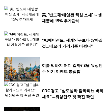
美, '반도체·태양광 핵심 소재' 파생
제품에 15% 추가관세
"AI에이전트, 세계인구보다 많아질
것…메모리 가격기준 바뀐다"
여름 막바지 어디 갈까? 8월 워싱턴
주 인기 이벤트 총집합
CDC 경고 "살모넬라 할라피뇨 버리
세요"…워싱턴주 첫 확진 확인