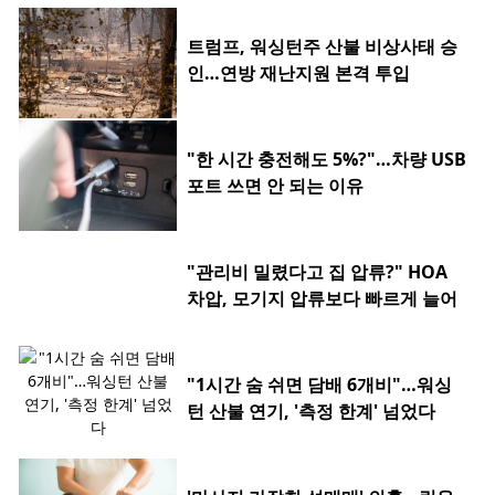
트럼프, 워싱턴주 산불 비상사태 승
인…연방 재난지원 본격 투입
"한 시간 충전해도 5%?"…차량 USB
포트 쓰면 안 되는 이유
"관리비 밀렸다고 집 압류?" HOA
차압, 모기지 압류보다 빠르게 늘어
"1시간 숨 쉬면 담배 6개비"…워싱
턴 산불 연기, '측정 한계' 넘었다