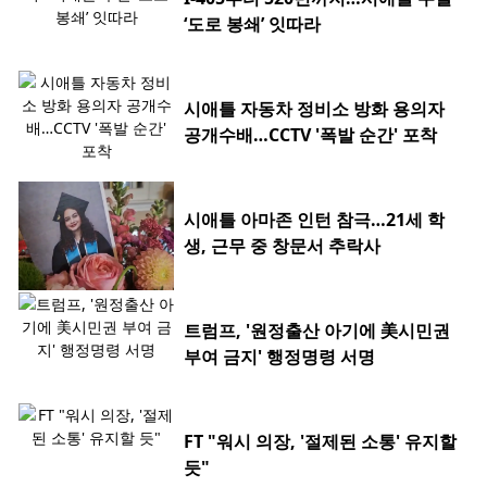
‘도로 봉쇄’ 잇따라
시애틀 자동차 정비소 방화 용의자
공개수배…CCTV '폭발 순간' 포착
시애틀 아마존 인턴 참극…21세 학
생, 근무 중 창문서 추락사
트럼프, '원정출산 아기에 美시민권
부여 금지' 행정명령 서명
FT "워시 의장, '절제된 소통' 유지할
듯"