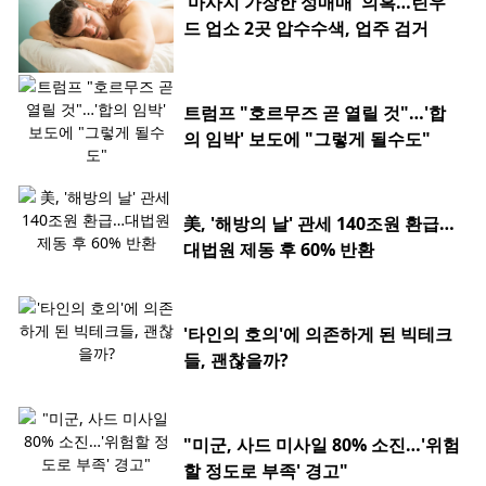
'마사지 가장한 성매매' 의혹…린우
드 업소 2곳 압수수색, 업주 검거
트럼프 "호르무즈 곧 열릴 것"…'합
의 임박' 보도에 "그렇게 될수도"
美, '해방의 날' 관세 140조원 환급…
대법원 제동 후 60% 반환
'타인의 호의'에 의존하게 된 빅테크
들, 괜찮을까?
"미군, 사드 미사일 80% 소진…'위험
할 정도로 부족' 경고"