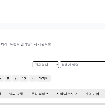
산 처리…트럼프 임기말까지 재원확보
7
8
9
10
»
마지막
산
날씨·교통
문화·라이프
사회·사건사고
산업·기업