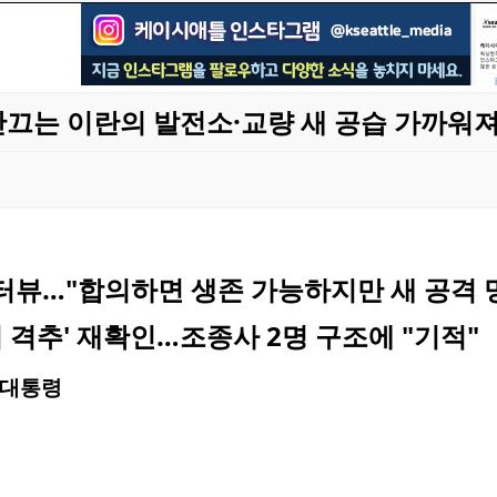
간끄는 이란의 발전소·교량 새 공습 가까워져
뷰…"합의하면 생존 가능하지만 새 공격 
 격추' 재확인…조종사 2명 구조에 "기적"