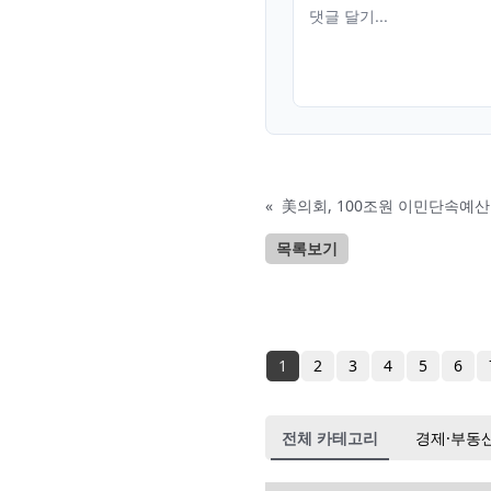
«
美의회, 100조원 이민단속예
목록보기
1
2
3
4
5
6
전체 카테고리
경제·부동