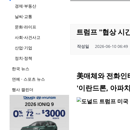
경제·부동산
날씨·교통
문화·라이프
트럼프 "협상 시
사회·사건사고
작성일
2026-06-10 06:49
산업·기업
정치·정책
한국 뉴스
美매체와 전화인터
연예 · 스포츠 뉴스
'이란드론, 아파치
행사 캘린더