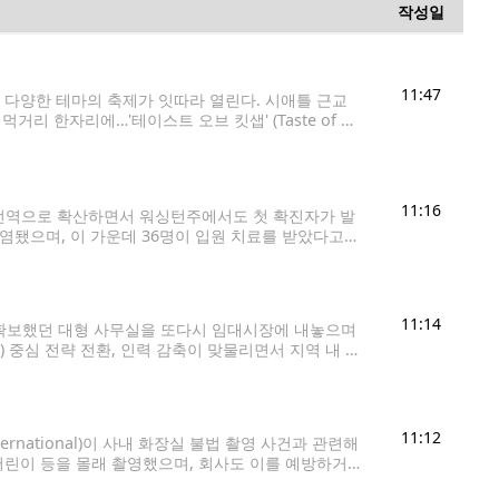
작성일
11:47
등 다양한 테마의 축제가 잇따라 열린다. 시애틀 근교
한자리에…'테이스트 오브 킷샙' (Taste of Kit
 열린다. 남부식 바비큐부터 태국
11:16
국 전역으로 확산하면서 워싱턴주에서도 첫 확진자가 발
감염됐으며, 이 가운데 36명이 입원 치료를 받았다고
인됐다. 가장 많은 환자가 발생한 지역은 미네소타주
11:14
t)에 확보했던 대형 사무실을 또다시 임대시장에 내놓으며
 중심 전략 전환, 인력 감축이 맞물리면서 지역 내 부
지난 6월 벨뷰 스프링디스트릭트의 '블록 13(Block
11:12
rnational)이 사내 화장실 불법 촬영 사건과 관련해
어린이 등을 몰래 촬영했으며, 회사도 이를 예방하거
소송은 지난 7월 30일 '제인 도 1(Jane Doe