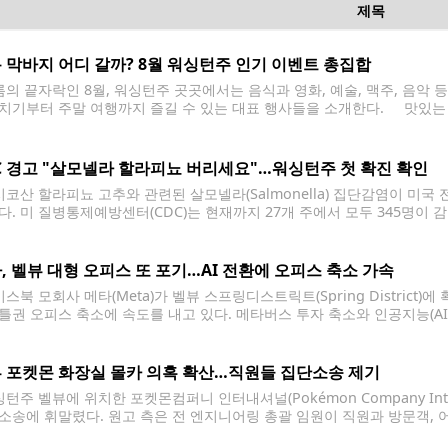
제목
 막바지 어디 갈까? 8월 워싱턴주 인기 이벤트 총집합
의 끝자락인 8월, 워싱턴주 곳곳에서는 음식과 영화, 예술, 맥주, 음악 
치기부터 주말 여행까지 즐길 수 있는 대표 행사들을 소개한다. 맛있는 먹거리 
p) 브레머턴 워터프런트에서는 8월 7~8일 이틀간 '테이스트 오브 킷샙'이
C 경고 "살모넬라 할라피뇨 버리세요"…워싱턴주 첫 확진 확인
코산 할라피뇨 고추와 관련된 살모넬라(Salmonella) 집단감염이 미
다. 미 질병통제예방센터(CDC)는 현재까지 27개 주에서 모두 345명이 
다. 사망자는 보고되지 않았다. 워싱턴주에서는 현재 1명의 확진자가 확
콜로라도주로 각각 110명의 감염자가 보고됐다. CDC는 환자
, 벨뷰 대형 오피스 또 포기…AI 전환에 오피스 축소 가속
스북 모회사 메타(Meta)가 벨뷰 스프링디스트릭트(Spring Distric
틀권 오피스 축소에 속도를 내고 있다. 메타버스 투자 축소와 인공지능(AI)
 전략도 크게 바뀌는 모습이다. 상업용 부동산 업체 CBRE에 따르면 메타는 
' 건물
 포켓몬 화장실 몰카 의혹 확산…직원들 집단소송 제기
턴주 벨뷰에 위치한 포켓몬컴퍼니 인터내셔널(Pokémon Company Inte
소송에 휘말렸다. 원고 측은 전 엔지니어링 총괄 임원이 직원과 방문객, 
적절히 관리하지 못한 책임이 있다고 주장했다. 킹카운티 고등법원에 따르면 이번 