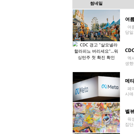
썸네일
여름
여름
당일
sa
CD
멕시
생했
밝혔
와 
메타
페이
시애
동산
13)
벨뷰
워싱
집단
나 