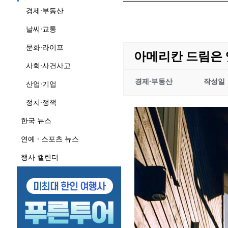
경제·부동산
날씨·교통
문화·라이프
아메리칸 드림은 
사회·사건사고
경제·부동산
작성일
산업·기업
정치·정책
한국 뉴스
연예 · 스포츠 뉴스
행사 캘린더