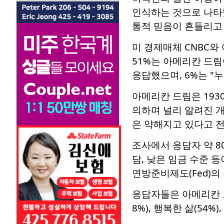
인식하는 것으로 나타났
통적 믿음이 흔들리고
미 경제매체 CNBC와
51%는 아메리칸 드림
응답했으며, 6%는 "
아메리칸 드림은 193
의하며 널리 알려진 
은 약해지고 있다고 
조사에서 응답자 약 8
담, 낮은 임금 수준 
연방준비제도(Fed)의
응답자들은 아메리칸 드
8%), 행복한 삶(54%