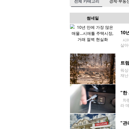
전체 카테고리
경제·부동
썸네일
10
시애
살아
르면
년
트럼
워싱
재난
n)
부터
"한
차량
라 
량에 
"관