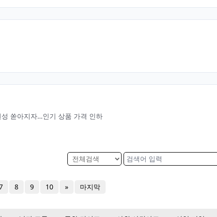
원성 쏟아지자…인기 상품 가격 인하
7
8
9
10
»
마지막