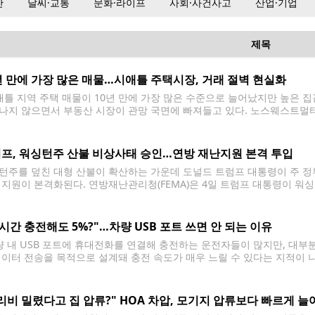
산
날씨·교통
문화·라이프
사회·사건사고
산업·기업
제목
년 만에 가장 많은 매물…시애틀 주택시장, 거래 절벽 현실화
틀 지역 주택 매물이 10년 만에 가장 많은 수준으로 늘어났지만 높은 
나지 않으면서 부동산 시장이 관망 국면에 빠져들고 있다. 노스웨스트멀티
 킹카운티의 단독주택 재고는 현재 수요 기준으로 모두 소진하는 데 3개월
프, 워싱턴주 산불 비상사태 승인…연방 재난지원 본격 투입
턴주를 덮친 대형 산불이 확산하는 가운데 도널드 트럼프 대통령이 주 정
 지원이 본격화된다. 연방재난관리청(FEMA)은 4일 트럼프 대통령이 워싱턴주 
를 승인했다고 밝혔다. 이에 따라 FEMA는 산불 피해 지역에 대한 연방 재
 발생해 현재까지
 시간 충전해도 5%?"…차량 USB 포트 쓰면 안 되는 이유
 내 USB 포트에 휴대전화를 연결해 충전하는 운전자들이 많지만, 대부분
데이터 전송을 목적으로 설계돼 충전 속도가 매우 느릴 수 있다는 지적이 
기본 장착된 USB-A와 USB-C 포트가 애플 카플레이(CarPlay), 안드로이드 
리비 밀렸다고 집 압류?" HOA 차압, 모기지 압류보다 빠르게 늘