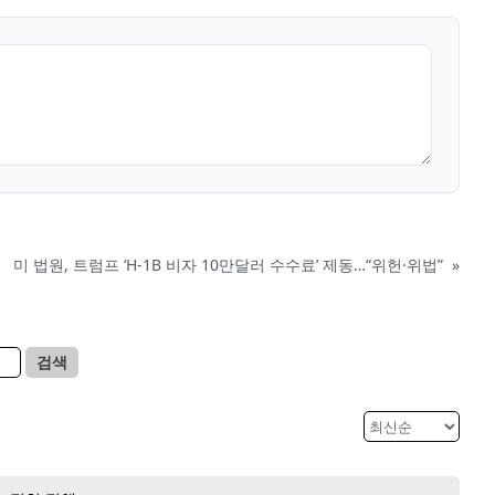
미 법원, 트럼프 ‘H-1B 비자 10만달러 수수료’ 제동…“위헌·위법”
»
검색