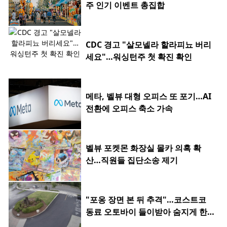
주 인기 이벤트 총집합
CDC 경고 "살모넬라 할라피뇨 버리
세요"…워싱턴주 첫 확진 확인
메타, 벨뷰 대형 오피스 또 포기…AI
전환에 오피스 축소 가속
벨뷰 포켓몬 화장실 몰카 의혹 확
산…직원들 집단소송 제기
"포옹 장면 본 뒤 추격"…코스트코
동료 오토바이 들이받아 숨지게 한 2
0대