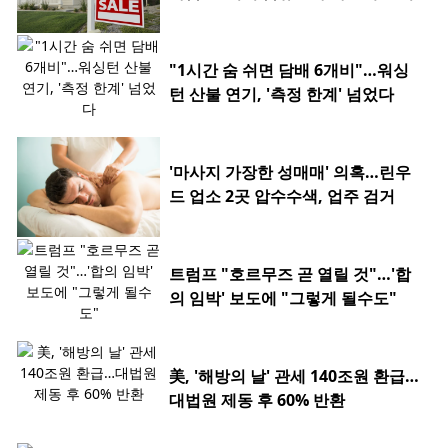
"1시간 숨 쉬면 담배 6개비"…워싱
턴 산불 연기, '측정 한계' 넘었다
'마사지 가장한 성매매' 의혹…린우
드 업소 2곳 압수수색, 업주 검거
트럼프 "호르무즈 곧 열릴 것"…'합
의 임박' 보도에 "그렇게 될수도"
美, '해방의 날' 관세 140조원 환급…
대법원 제동 후 60% 반환