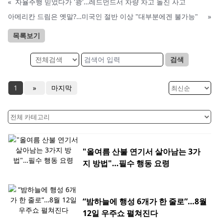
«
자율주행 믿었다가 '쾅'…레드먼드서 차량 차고 돌진 사고
아메리칸 드림은 옛말?…미국인 절반 이상 "대부분에겐 불가능"
»
목록보기
검색
1
»
마지막
"올여름 산불 연기서 살아남는 3가
지 방법"…필수 행동 요령
“밤하늘에 행성 6개가 한 줄로”…8월
12일 우주쇼 펼쳐진다