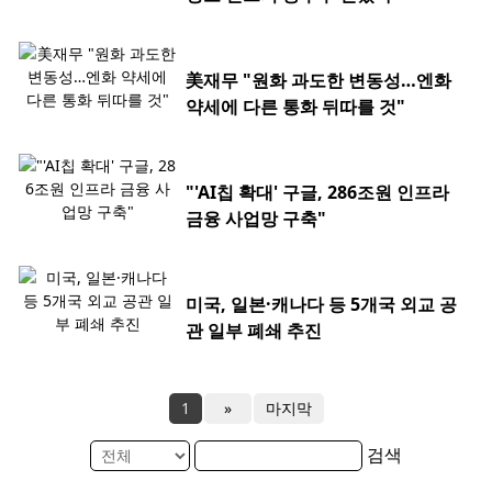
美재무 "원화 과도한 변동성…엔화
약세에 다른 통화 뒤따를 것"
"'AI칩 확대' 구글, 286조원 인프라
금융 사업망 구축"
미국, 일본·캐나다 등 5개국 외교 공
관 일부 폐쇄 추진
1
»
마지막
검색