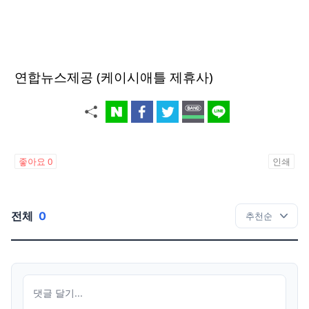
연합뉴스제공 (케이시애틀 제휴사)
좋아요
0
인쇄
전체
0