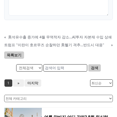
«
美석유수출 증가에 4월 무역적자 감소…AI투자 자본재 수입 상쇄
트럼프 "이란이 호르무즈 순찰하던 美헬기 격추…반드시 대응"
»
목록보기
검색
1
»
마지막