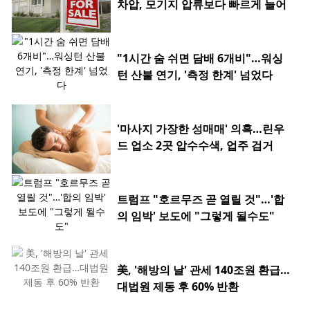
차압, 모기지 압류보다 빠르게 늘어
"1시간 숨 쉬면 담배 6개비"…워싱
턴 산불 연기, '측정 한계' 넘었다
'마사지 가장한 성매매' 의혹…린우
드 업소 2곳 압수수색, 업주 검거
트럼프 "호르무즈 곧 열릴 것"…'합
의 임박' 보도에 "그렇게 될수도"
美, '해방의 날' 관세 140조원 환급…
대법원 제동 후 60% 반환