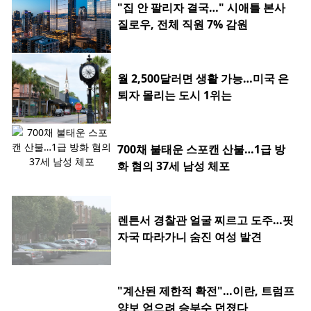
"집 안 팔리자 결국…" 시애틀 본사
질로우, 전체 직원 7% 감원
월 2,500달러면 생활 가능…미국 은
퇴자 몰리는 도시 1위는
700채 불태운 스포캔 산불…1급 방
화 혐의 37세 남성 체포
렌튼서 경찰관 얼굴 찌르고 도주…핏
자국 따라가니 숨진 여성 발견
"계산된 제한적 확전"…이란, 트럼프
양보 얻으려 승부수 던졌다