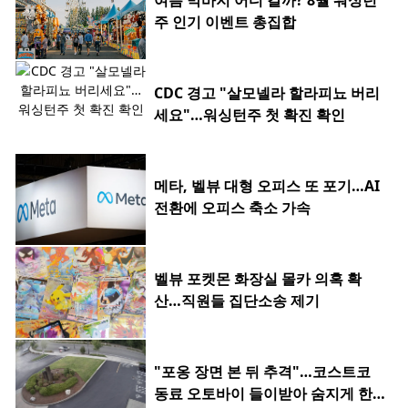
여름 막바지 어디 갈까? 8월 워싱턴
주 인기 이벤트 총집합
CDC 경고 "살모넬라 할라피뇨 버리
세요"…워싱턴주 첫 확진 확인
메타, 벨뷰 대형 오피스 또 포기…AI
전환에 오피스 축소 가속
벨뷰 포켓몬 화장실 몰카 의혹 확
산…직원들 집단소송 제기
"포옹 장면 본 뒤 추격"…코스트코
동료 오토바이 들이받아 숨지게 한 2