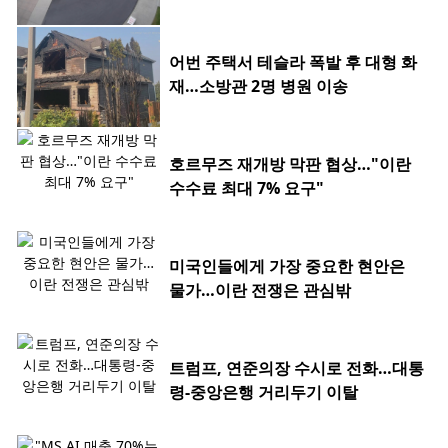
0대
어번 주택서 테슬라 폭발 후 대형 화
재…소방관 2명 병원 이송
호르무즈 재개방 막판 협상…"이란
수수료 최대 7% 요구"
미국인들에게 가장 중요한 현안은
물가…이란 전쟁은 관심밖
트럼프, 연준의장 수시로 전화…대통
령-중앙은행 거리두기 이탈