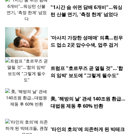
"1시간 숨 쉬면 담배 6개비"…워싱
턴 산불 연기, '측정 한계' 넘었다
'마사지 가장한 성매매' 의혹…린우
드 업소 2곳 압수수색, 업주 검거
트럼프 "호르무즈 곧 열릴 것"…'합
의 임박' 보도에 "그렇게 될수도"
美, '해방의 날' 관세 140조원 환급…
대법원 제동 후 60% 반환
'타인의 호의'에 의존하게 된 빅테크