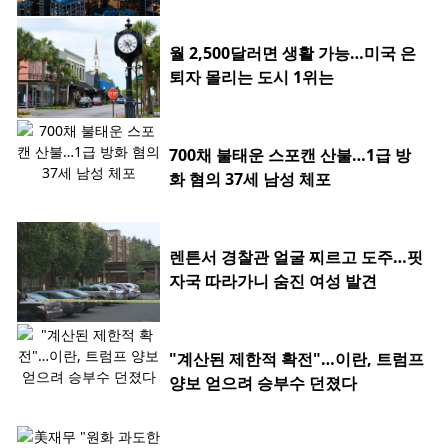
월 2,500달러면 생활 가능…미국 은
퇴자 몰리는 도시 1위는
700채 불태운 스포캔 산불…1급 방
화 혐의 37세 남성 체포
렌튼서 경찰관 얼굴 찌르고 도주…핏
자국 따라가니 숨진 여성 발견
"계산된 제한적 확전"…이란, 트럼프
양보 얻으려 승부수 던졌다