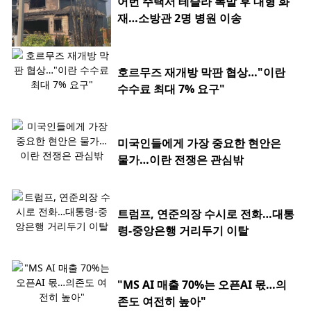
어번 주택서 테슬라 폭발 후 대형 화
재…소방관 2명 병원 이송
호르무즈 재개방 막판 협상…"이란
수수료 최대 7% 요구"
미국인들에게 가장 중요한 현안은
물가…이란 전쟁은 관심밖
트럼프, 연준의장 수시로 전화…대통
령-중앙은행 거리두기 이탈
"MS AI 매출 70%는 오픈AI 몫…의
존도 여전히 높아"