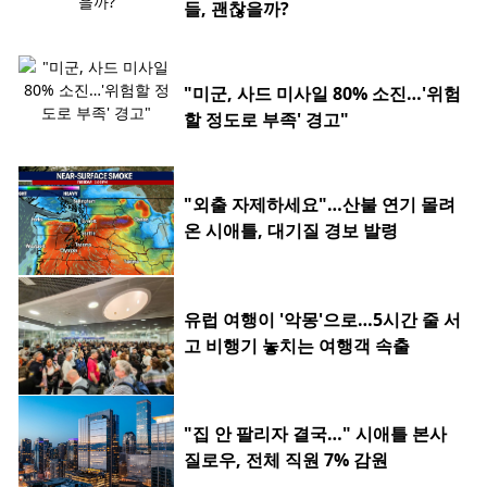
들, 괜찮을까?
"미군, 사드 미사일 80% 소진…'위험
할 정도로 부족' 경고"
"외출 자제하세요"…산불 연기 몰려
온 시애틀, 대기질 경보 발령
유럽 여행이 '악몽'으로…5시간 줄 서
고 비행기 놓치는 여행객 속출
"집 안 팔리자 결국…" 시애틀 본사
질로우, 전체 직원 7% 감원