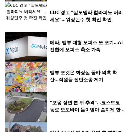
CDC 경고 "살모넬라 할라피뇨 버리
세요"…워싱턴주 첫 확진 확인
메타, 벨뷰 대형 오피스 또 포기…AI
전환에 오피스 축소 가속
벨뷰 포켓몬 화장실 몰카 의혹 확
산…직원들 집단소송 제기
"포옹 장면 본 뒤 추격"…코스트코
동료 오토바이 들이받아 숨지게 한 2
0대