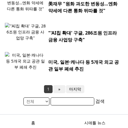
美재무 "원화 과도한 변동성…엔화
약세에 다른 통화 뒤따를 것"
"'AI칩 확대' 구글, 286조원 인프라
금융 사업망 구축"
미국, 일본·캐나다 등 5개국 외교 공
관 일부 폐쇄 추진
1
»
마지막
검색
홈
시애틀 뉴스