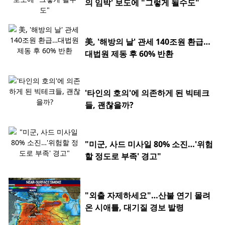
의 임박' 보도에 "그렇게 될수도"
美, '해방의 날' 관세 140조원 환급…
대법원 제동 후 60% 반환
'타인의 호의'에 의존하게 된 빅테크
들, 괜찮을까?
"미군, 사드 미사일 80% 소진…'위험
할 정도로 부족' 경고"
"외출 자제하세요"…산불 연기 몰려
온 시애틀, 대기질 경보 발령