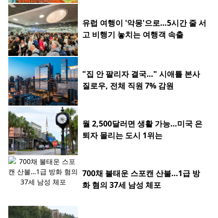
유럽 여행이 '악몽'으로…5시간 줄 서
고 비행기 놓치는 여행객 속출
"집 안 팔리자 결국…" 시애틀 본사
질로우, 전체 직원 7% 감원
월 2,500달러면 생활 가능…미국 은
퇴자 몰리는 도시 1위는
700채 불태운 스포캔 산불…1급 방
화 혐의 37세 남성 체포