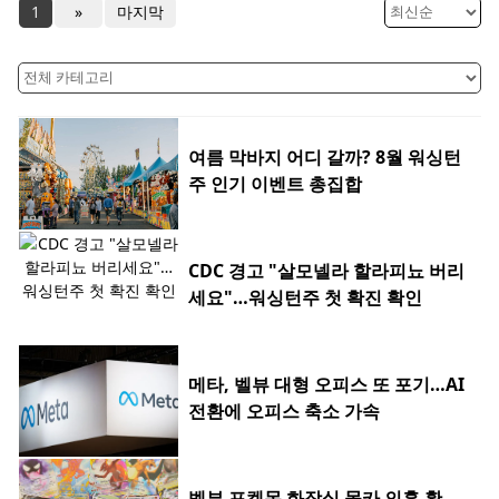
1
»
마지막
여름 막바지 어디 갈까? 8월 워싱턴
주 인기 이벤트 총집합
CDC 경고 "살모넬라 할라피뇨 버리
세요"…워싱턴주 첫 확진 확인
메타, 벨뷰 대형 오피스 또 포기…AI
전환에 오피스 축소 가속
벨뷰 포켓몬 화장실 몰카 의혹 확