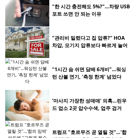
"한 시간 충전해도 5%?"…차량 USB
포트 쓰면 안 되는 이유
"관리비 밀렸다고 집 압류?" HOA
차압, 모기지 압류보다 빠르게 늘어
"1시간 숨 쉬면 담배 6개비"…워싱
턴 산불 연기, '측정 한계' 넘었다
'마사지 가장한 성매매' 의혹…린우
드 업소 2곳 압수수색, 업주 검거
트럼프 "호르무즈 곧 열릴 것"…'합