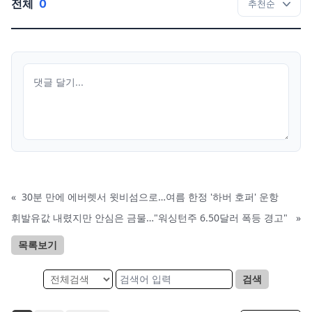
전체
0
«
30분 만에 에버렛서 윗비섬으로…여름 한정 '하버 호퍼' 운항
휘발유값 내렸지만 안심은 금물…"워싱턴주 6.50달러 폭등 경고"
»
목록보기
검색