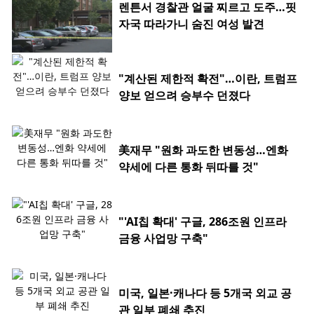
렌튼서 경찰관 얼굴 찌르고 도주…핏
자국 따라가니 숨진 여성 발견
"계산된 제한적 확전"…이란, 트럼프
양보 얻으려 승부수 던졌다
美재무 "원화 과도한 변동성…엔화
약세에 다른 통화 뒤따를 것"
"'AI칩 확대' 구글, 286조원 인프라
금융 사업망 구축"
미국, 일본·캐나다 등 5개국 외교 공
관 일부 폐쇄 추진