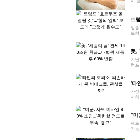
이 
의로
정할
트럼
방송
트럼
으면
美,
지난
럼프
(F
관세로
'타
자산
자하
있다
자들
"미
패트
가능
재고
통을