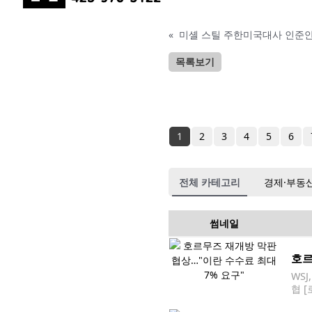
«
미셸 스틸 주한미국대사 인준안
목록보기
1
2
3
4
5
6
전체 카테고리
경제·부동
썸네일
호르
WS
협 
하고