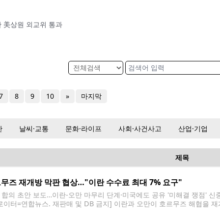
 美상원 외교위 통과
7
8
9
10
»
마지막
산
날씨·교통
문화·라이프
사회·사건사고
산업·기업
제목
무즈 재개방 막판 협상…"이란 수수료 최대 7% 요구"
J, 합의 초안 보도…이란-오만 마무리 단계·미국에도 공유 '미해결 쟁점' 신
[로이터=연합뉴스. 재판매 및 DB 금지] 이란과 오만이 호르무즈 해협을 
 있다고 미 일간 월스트리트저널(WSJ)이 5일(현지시간) 보도했다. WSJ