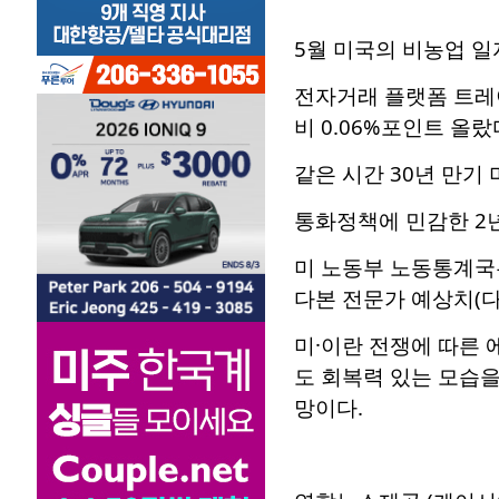
5월 미국의 비농업 일
전자거래 플랫폼 트레이
비 0.06%포인트 올랐
같은 시간 30년 만기 
통화정책에 민감한 2년 
미 노동부 노동통계국은
다본 전문가 예상치(다
미·이란 전쟁에 따른 
도 회복력 있는 모습을
망이다.