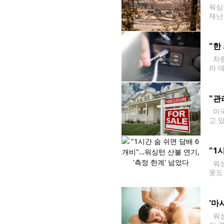
워싱
재난
n)
부터
"한
차량
라 
량에 
"관
미국
고 
다는
가 2
"1
워싱
웃도
피우
'마
워싱