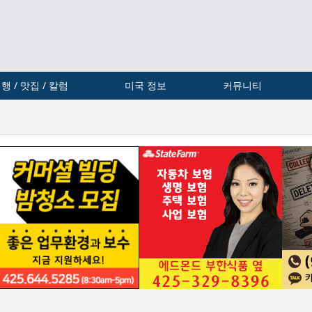
행 / 맛집 / 칼럼
미국 정보
커뮤니티