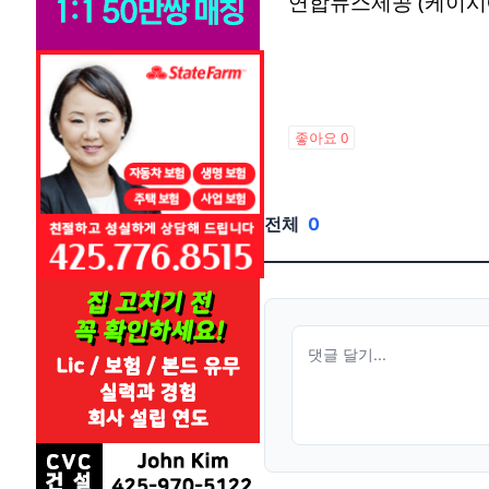
연합뉴스제공 (케이시
좋아요
0
전체
0