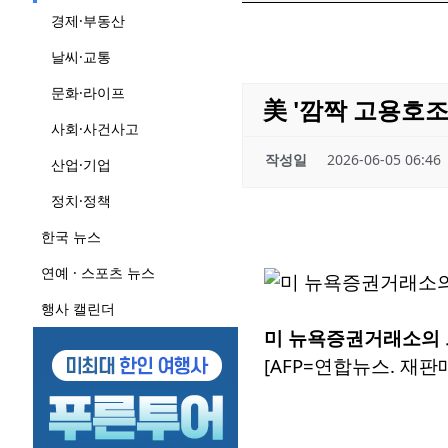
경제·부동산
날씨·교통
문화·라이프
美 '깜짝 고용호조
사회·사건사고
작성일
2026-06-05 06:46
산업·기업
정치·정책
한국 뉴스
연예 · 스포츠 뉴스
행사 캘린더
미 뉴욕증권거래소의
[AFP=연합뉴스. 재판매