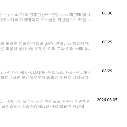
08:30
 주유소의 가격 현황판 [AP=연합뉴스. 재판매 및 D
왔다. 미국 마켓대학교 로스쿨은 지난달 22∼29일 미
장 중요한 현안으로 생활비와 인플레이션을 꼽았다고
08:29
과 도널드 트럼프 대통령 [EPA=연합뉴스 자료사진.
) 의장이 올해 5월 취임한 이래 그와 여러 차례 통화
 익명 취재원들이 이렇게 전했다면서 이는 대통령과 중앙
08:29
MS 사티아 나델라 CEO [AP=연합뉴스 자료사진. 재판
최대 파트너사인 오픈AI로부터 창출된 것으로 나타났다.
2026회계연도에 오픈AI로부터 241억달러(약 34조3
2026.08.05
집값과 6%대의 모기지 금리 부담으로 매수세가 좀처럼
플리스팅서비스(NWMLS)가 4일 발표한 자료에 따
 이상이 걸리는 수준으로 집계됐다. 이는 최근 10여