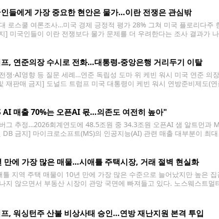
항로, 오만 근해의 진출용
인들에게 가장 중요한 현안은 물가…이란 전쟁은 관심밖
대 로스쿨 여론조사…미국 경제 긍정적 평가 28% 그쳐 미국 플로리다주 한
금지] 미국인들이 이란 전쟁보다 물가 문제를 더 우려한다는 조사 결과가 나
성인 1천76명을 대상으로 한 여론조사 결과, 응답자의 35%가 현재 가
프, 연준의장 수시로 전화…대통령-중앙은행 거리두기 이탈
전쟁·AI영향 등 질문 세례…연준 독립성 도마 위 케빈 워시 미국 연준 의장
 및 재판매 금지] 도널드 트럼프 미국 대통령이 케빈 워시 연방준비제도(연준
고 미국 일간 월스트리트저널(WSJ)이 5일(현지시간) 보도했다. WSJ는
S AI 매출 70%는 오픈AI 몫…의존도 여전히 높아"
버그 추정…2026회계연도에 48.5조원 중 34.3조원 오픈AI 샘 알트먼과 
및 DB 금지] 마이크로소프트(MS)의 인공지능(AI) 관련 매출 대부분이 
(현지시간) 블룸버그 통신에 따르면 MS는 최근 공시를 통해 지난 6월 끝난 
원)의 매출을 올렸다고 밝혔다. 이 매출 외에도
년 만에 가장 많은 매물…시애틀 주택시장, 거래 절벽 현실화
틀 지역 주택 매물이 10년 만에 가장 많은 수준으로 늘어났지만 높은 
나지 않으면서 부동산 시장이 관망 국면에 빠져들고 있다. 노스웨스트멀티
 킹카운티의 단독주택 재고는 현재 수요 기준으로 모두 소진하는 데 3개월
프, 워싱턴주 산불 비상사태 승인…연방 재난지원 본격 투입