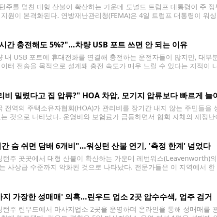
턴주를 덮친 대형 산불이 확산하는 가운데 도널드 트럼프 대통령이 주 정
 지원이 본격화된다. 연방재난관리청(FEMA)은 4일 트럼프 대통령이 워싱턴주 
를 승인했다고 밝혔다. 이에 따라 FEMA는 산불 피해 지역에 대한 연방 재
 발생해 현재까지
 시간 충전해도 5%?"…차량 USB 포트 쓰면 안 되는 이유
 내 USB 포트에 휴대전화를 연결해 충전하는 운전자들이 많지만, 대부분
데이터 전송을 목적으로 설계돼 충전 속도가 매우 느릴 수 있다는 지적이 
기본 장착된 USB-A와 USB-C 포트가 애플 카플레이(CarPlay), 안드로이드 
리비 밀렸다고 집 압류?" HOA 차압, 모기지 압류보다 빠르게 늘
 전역의 주택소유자협회(HOA)가 관리비를 장기간 내지 않는 주민들을 
있는 것으로 나타났다. 운영비와 보험료가 급등하면서 협회 자체의 재정난
 분석이다. 부동산 전문매체와 월스트리트저널(WSJ)에 따르면 부동산 데이터
년 전보다 약 40%
시간 숨 쉬면 담배 6개비"…워싱턴 산불 연기, '측정 한계' 넘었다
턴주 곳곳에서 대형 산불이 확산하는 가운데 레번워스(Leavenworth)의
는 사상급 수준까지 악화된 것으로 나타났다. 전문가들은 이 지역에서 한 
는 것과 비슷한 수준의 유해 물질을 흡입하는 것에 해당할 수 있다고 경고
사지 가장한 성매매' 의혹…린우드 업소 2곳 압수수색, 업주 검거
턴주 린우드에서 마사지업소 2곳을 운영하며 온라인을 통해 성매매를 광