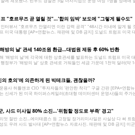
경찰에 체포됐다. 린우드 경찰은 5일 마사지업소 운영 여성 1명을 성매매 알
 체포해 스노호미시카운티 구치소에 수감했다고 밝혔다. 정식 기소는 아직
프 "호르무즈 곧 열릴 것"…'합의 임박' 보도에 "그렇게 될수도"
 인터뷰서 "호르무즈 안열리면 이란 강력 공격" "48시간 이내에 알게 될 
프 미국 대통령 [AP=연합뉴스. 재판매 및 DB 금지] 도널드 트럼프 미국
 이란은 매우 강력한 공격을 받을 것"이라고 4일(현지시간) 말했다. 트럼
 '해방의 날' 관세 140조원 환급…대법원 제동 후 60% 반환
해 '해방의 날'에 각국에 대한 상호관세를 발표하는 도널드 트럼프 미국 대통
 행정부가 '해방의 날' 상호 관세로 거둬들인 세금 가운데 1천억 달러(약
T)는 4일(현지시간) 미국 관세국경보호청(CBP)이 연방국제무역법원에 제출
 거둔 1천650억 달러(약 235조5천억 원) 중
인의 호의'에 의존하게 된 빅테크들, 괜찮을까?
운용사 허틀앤코 CIO "투자자들의 '편안한 착각'" 구글 간판 [EPA=연합뉴
는 신세가 된 미국 하이퍼스케일러(초대형 데이터센터 운영사)들의 주가는
. 괜찮은 걸까? 자산운용사 허틀앤코(Hirtle & Co.)의 브래드 콩거 최고
이 '편안한 착각'을
군, 사드 미사일 80% 소진…'위험할 정도로 부족' 경고"
리엇 절반 소진…에이태큼스 등 고정밀 장거리미사일은 사실상 다 써 트럼
성도 우려 사드 발사대 [AP=연합뉴스 자료사진. 재판매 및 DB 금지] 미
가 5분의 1 정도밖에 남지 않은 것으로 전해졌다. 미 CNN방송은 4일(현