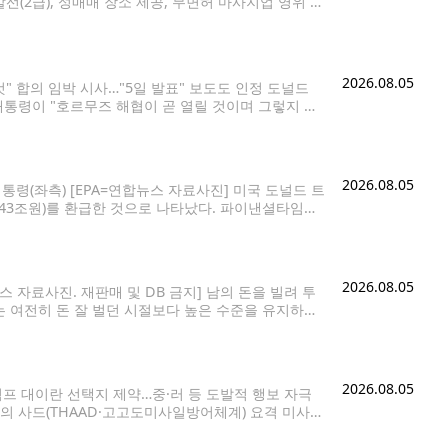
선(2급), 성매매 장소 제공, 무면허 마사지업 영위 혐
 이뤄지지 않았으며 검찰은 조만간 기소 여부를 결
2026.08.05
것" 합의 임박 시사…"5일 발표" 보도도 인정 도널드
 대통령이 "호르무즈 해협이 곧 열릴 것이며 그렇지 않
프 대통령은 미국과 이란의
2026.08.05
령(좌측) [EPA=연합뉴스 자료사진] 미국 도널드 트
 143조원)를 환급한 것으로 나타났다. 파이낸셜타임스
한 자료를 인용해 이같이 보도했다. 이는 '해방의 날'
2026.08.05
스 자료사진. 재판매 및 DB 금지] 남의 돈을 빌려 투
 여전히 돈 잘 벌던 시절보다 높은 수준을 유지하고
투자책임자(CIO)는 2분기 투자 전망 보고서에서 "투자
2026.08.05
프 대이란 선택지 제약…중·러 등 도발적 행보 자극
군의 사드(THAAD·고고도미사일방어체계) 요격 미사일
지시간) 미군의 탄약 재고 상황을 잘 아는 복수의 소식