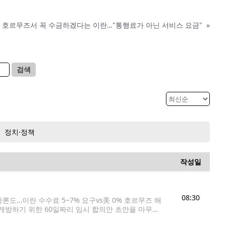
호르무즈서 꼭 수금하겠다는 이란…"통행료가 아닌 서비스 요금"
»
검색
정치·정책
작성일
08:30
중론도…이란 수수료 5~7% 요구vs美 0% 호르무즈 해
재개방하기 위한 60일짜리 임시 합의안 초안을 마무리
은 소식통들을 인용해 이란과 오만이 이란 근해의 진입