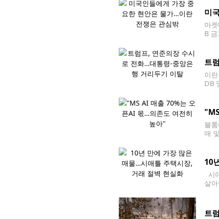
용 
미국
마켓
B 
국 
트럼
이란
DB
했다
은행
"M
블룸
매 
5일
천억
10
시애
살아
르면
년
트럼