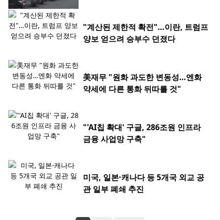
"계산된 제한적 확전"…이란, 트럼프
양보 얻으려 승부수 던졌다
美재무 "원화 과도한 변동성…엔화
약세에 다른 통화 뒤따를 것"
"'AI칩 확대' 구글, 286조원 인프라
금융 사업망 구축"
미국, 일본·캐나다 등 5개국 외교 공
관 일부 폐쇄 추진