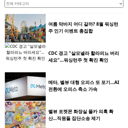
여름 막바지 어디 갈까? 8월 워싱턴
주 인기 이벤트 총집합
CDC 경고 "살모넬라 할라피뇨 버리
세요"…워싱턴주 첫 확진 확인
메타, 벨뷰 대형 오피스 또 포기…AI
전환에 오피스 축소 가속
벨뷰 포켓몬 화장실 몰카 의혹 확
산…직원들 집단소송 제기