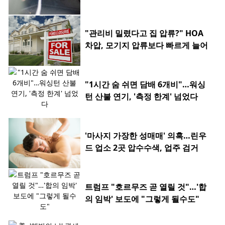
"관리비 밀렸다고 집 압류?" HOA
차압, 모기지 압류보다 빠르게 늘어
"1시간 숨 쉬면 담배 6개비"…워싱
턴 산불 연기, '측정 한계' 넘었다
'마사지 가장한 성매매' 의혹…린우
드 업소 2곳 압수수색, 업주 검거
트럼프 "호르무즈 곧 열릴 것"…'합
의 임박' 보도에 "그렇게 될수도"