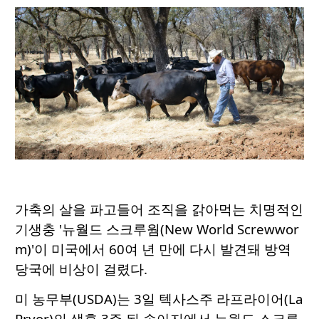
가축의 살을 파고들어 조직을 갉아먹는 치명적인
기생충 '뉴월드 스크루웜(New World Screwwor
m)'이 미국에서 60여 년 만에 다시 발견돼 방역
당국에 비상이 걸렸다.
미 농무부(USDA)는 3일 텍사스주 라프라이어(La
Pryor)의 생후 3주 된 송아지에서 뉴월드 스크루