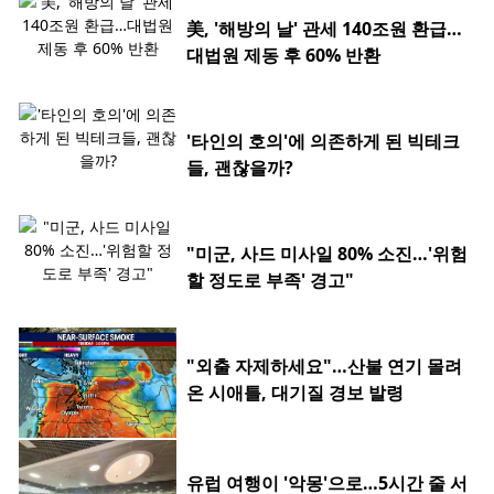
美, '해방의 날' 관세 140조원 환급…
대법원 제동 후 60% 반환
'타인의 호의'에 의존하게 된 빅테크
들, 괜찮을까?
"미군, 사드 미사일 80% 소진…'위험
할 정도로 부족' 경고"
"외출 자제하세요"…산불 연기 몰려
온 시애틀, 대기질 경보 발령
유럽 여행이 '악몽'으로…5시간 줄 서