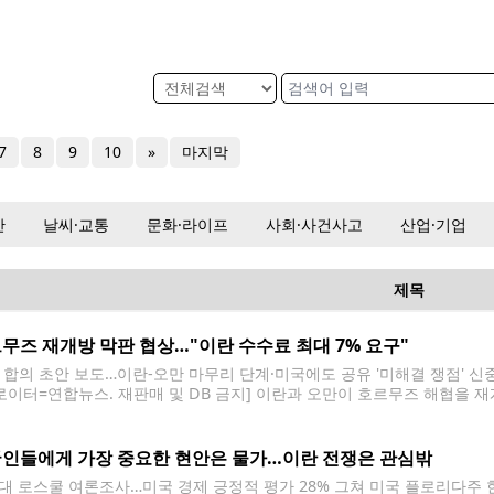
7
8
9
10
»
마지막
산
날씨·교통
문화·라이프
사회·사건사고
산업·기업
제목
무즈 재개방 막판 협상…"이란 수수료 최대 7% 요구"
J, 합의 초안 보도…이란-오만 마무리 단계·미국에도 공유 '미해결 쟁점' 신
[로이터=연합뉴스. 재판매 및 DB 금지] 이란과 오만이 호르무즈 해협을 
 있다고 미 일간 월스트리트저널(WSJ)이 5일(현지시간) 보도했다. WSJ
항로, 오만 근해의 진출용
인들에게 가장 중요한 현안은 물가…이란 전쟁은 관심밖
대 로스쿨 여론조사…미국 경제 긍정적 평가 28% 그쳐 미국 플로리다주 한