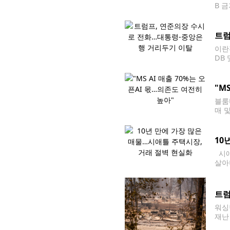
B 
국 
트럼
이란
DB
했다
은행
"M
블룸
매 
5일
천억
10
시애
살아
르면
년
트럼
워싱
재난
n)