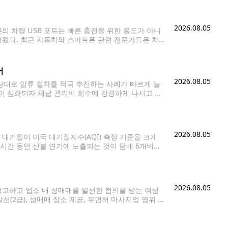
2026.08.05
의 차량 USB 포트는 빠른 충전을 위한 용도가 아니
나왔다. 최근 자동차와 스마트폰 관련 전문가들은 차
오토(Android Auto), 음악 재생, 핸즈프리
어
2026.08.05
상대로 압류 절차를 적극 추진하는 사례가 빠르게 늘
이 심화되자 체납 관리비 회수에 강경하게 나서고 있
 분석업체 애텀(ATTOM)은 HOA 관련 압류 건수
2026.08.05
 대기질이 미국 대기질지수(AQI) 측정 기준을 크게
시간 동안 산불 연기에 노출되는 것이 담배 6개비를
했다. 미국 정부의 실시간 대기질 정보 시스템인
2026.08.05
고하고 업소 내 성매매를 알선한 혐의를 받는 여성
선(2급), 성매매 장소 제공, 무면허 마사지업 영위 혐
 이뤄지지 않았으며 검찰은 조만간 기소 여부를 결