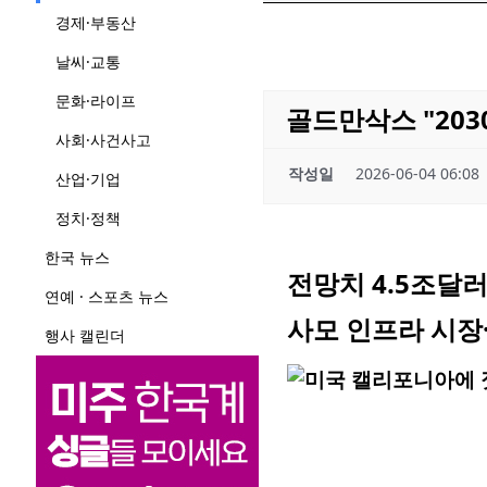
경제·부동산
날씨·교통
문화·라이프
골드만삭스 "203
사회·사건사고
작성일
2026-06-04 06:08
산업·기업
정치·정책
한국 뉴스
전망치 4.5조달러
연예 · 스포츠 뉴스
사모 인프라 시장
행사 캘린더