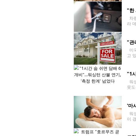
부터
"한
차량
라 
량에 
"관
미국
고 
다는
가 2
"1
워싱
웃도
피우
'마
워싱
이 
의로
정할