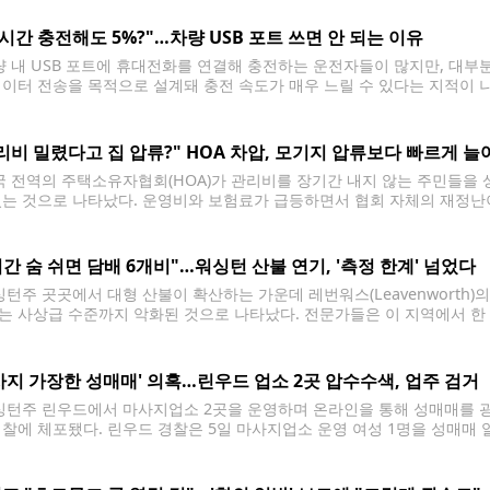
 발생해 현재까지
 시간 충전해도 5%?"…차량 USB 포트 쓰면 안 되는 이유
 내 USB 포트에 휴대전화를 연결해 충전하는 운전자들이 많지만, 대부분
데이터 전송을 목적으로 설계돼 충전 속도가 매우 느릴 수 있다는 지적이 
기본 장착된 USB-A와 USB-C 포트가 애플 카플레이(CarPlay), 안드로이드 
리비 밀렸다고 집 압류?" HOA 차압, 모기지 압류보다 빠르게 늘
 전역의 주택소유자협회(HOA)가 관리비를 장기간 내지 않는 주민들을 
있는 것으로 나타났다. 운영비와 보험료가 급등하면서 협회 자체의 재정난
 분석이다. 부동산 전문매체와 월스트리트저널(WSJ)에 따르면 부동산 데이터
년 전보다 약 40%
시간 숨 쉬면 담배 6개비"…워싱턴 산불 연기, '측정 한계' 넘었다
턴주 곳곳에서 대형 산불이 확산하는 가운데 레번워스(Leavenworth)의
는 사상급 수준까지 악화된 것으로 나타났다. 전문가들은 이 지역에서 한 
는 것과 비슷한 수준의 유해 물질을 흡입하는 것에 해당할 수 있다고 경고
사지 가장한 성매매' 의혹…린우드 업소 2곳 압수수색, 업주 검거
턴주 린우드에서 마사지업소 2곳을 운영하며 온라인을 통해 성매매를 광
경찰에 체포됐다. 린우드 경찰은 5일 마사지업소 운영 여성 1명을 성매매 알
 체포해 스노호미시카운티 구치소에 수감했다고 밝혔다. 정식 기소는 아직