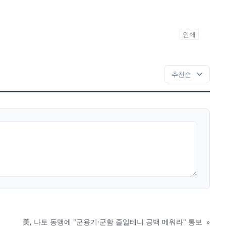
인쇄
美, 나토 동맹에 "군용기·군함 줄일테니 공백 메워라" 통보
»