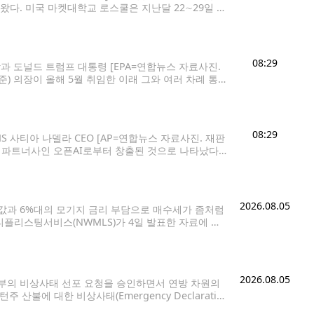
왔다. 미국 마켓대학교 로스쿨은 지난달 22∼29일 미
장 중요한 현안으로 생활비와 인플레이션을 꼽았다고
08:29
과 도널드 트럼프 대통령 [EPA=연합뉴스 자료사진.
) 의장이 올해 5월 취임한 이래 그와 여러 차례 통화
 익명 취재원들이 이렇게 전했다면서 이는 대통령과 중앙
08:29
MS 사티아 나델라 CEO [AP=연합뉴스 자료사진. 재판
최대 파트너사인 오픈AI로부터 창출된 것으로 나타났다.
2026회계연도에 오픈AI로부터 241억달러(약 34조3
2026.08.05
집값과 6%대의 모기지 금리 부담으로 매수세가 좀처럼
플리스팅서비스(NWMLS)가 4일 발표한 자료에 따
 이상이 걸리는 수준으로 집계됐다. 이는 최근 10여
2026.08.05
부의 비상사태 선포 요청을 승인하면서 연방 차원의
산불에 대한 비상사태(Emergency Declaratio
난 대응과 지원을 총괄하게 된다. 이번 지원은 지난 1일