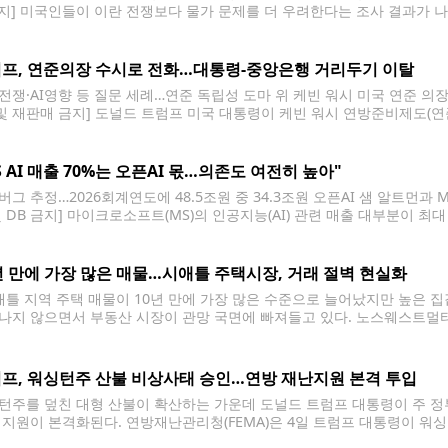
금지] 미국인들이 이란 전쟁보다 물가 문제를 더 우려한다는 조사 결과가 나
성인 1천76명을 대상으로 한 여론조사 결과, 응답자의 35%가 현재 가
프, 연준의장 수시로 전화…대통령-중앙은행 거리두기 이탈
전쟁·AI영향 등 질문 세례…연준 독립성 도마 위 케빈 워시 미국 연준 의장
 및 재판매 금지] 도널드 트럼프 미국 대통령이 케빈 워시 연방준비제도(연준
고 미국 일간 월스트리트저널(WSJ)이 5일(현지시간) 보도했다. WSJ는
S AI 매출 70%는 오픈AI 몫…의존도 여전히 높아"
버그 추정…2026회계연도에 48.5조원 중 34.3조원 오픈AI 샘 알트먼과 
및 DB 금지] 마이크로소프트(MS)의 인공지능(AI) 관련 매출 대부분이 
(현지시간) 블룸버그 통신에 따르면 MS는 최근 공시를 통해 지난 6월 끝난 
원)의 매출을 올렸다고 밝혔다. 이 매출 외에도
년 만에 가장 많은 매물…시애틀 주택시장, 거래 절벽 현실화
틀 지역 주택 매물이 10년 만에 가장 많은 수준으로 늘어났지만 높은 
나지 않으면서 부동산 시장이 관망 국면에 빠져들고 있다. 노스웨스트멀티
 킹카운티의 단독주택 재고는 현재 수요 기준으로 모두 소진하는 데 3개월
프, 워싱턴주 산불 비상사태 승인…연방 재난지원 본격 투입
턴주를 덮친 대형 산불이 확산하는 가운데 도널드 트럼프 대통령이 주 정
 지원이 본격화된다. 연방재난관리청(FEMA)은 4일 트럼프 대통령이 워싱턴주 
를 승인했다고 밝혔다. 이에 따라 FEMA는 산불 피해 지역에 대한 연방 재