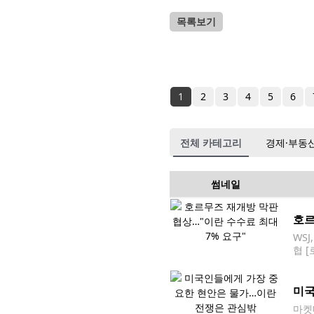
목록보기
1
2
3
4
5
6
전체 카테고리
경제·부동
썸네일
호르
WS
협 
하고
용 
미국
마켓