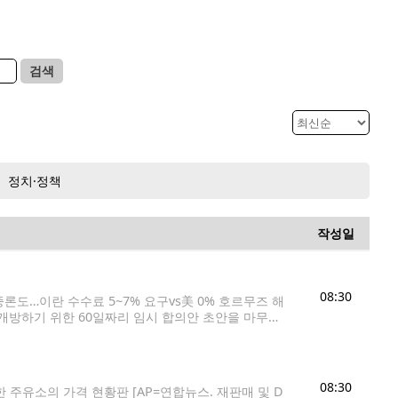
검색
정치·정책
작성일
08:30
중론도…이란 수수료 5~7% 요구vs美 0% 호르무즈 해
재개방하기 위한 60일짜리 임시 합의안 초안을 마무리
은 소식통들을 인용해 이란과 오만이 이란 근해의 진입
08:30
 주유소의 가격 현황판 [AP=연합뉴스. 재판매 및 D