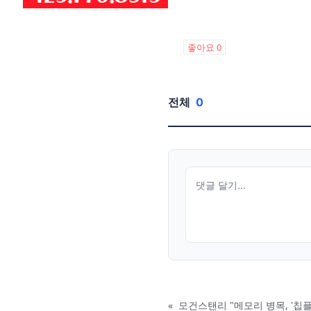
좋아요
0
전체
0
«
모건스탠리 "메모리 병목, '칩플