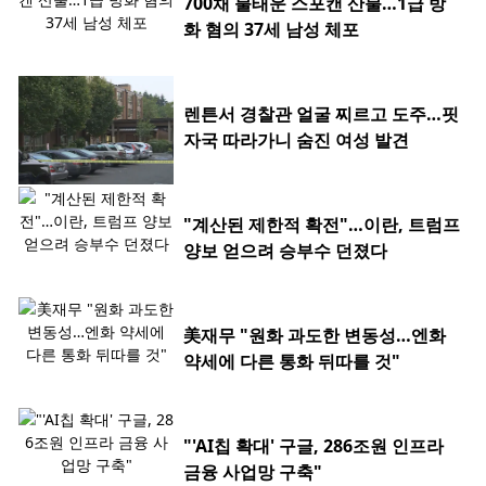
700채 불태운 스포캔 산불…1급 방
화 혐의 37세 남성 체포
렌튼서 경찰관 얼굴 찌르고 도주…핏
자국 따라가니 숨진 여성 발견
"계산된 제한적 확전"…이란, 트럼프
양보 얻으려 승부수 던졌다
美재무 "원화 과도한 변동성…엔화
약세에 다른 통화 뒤따를 것"
"'AI칩 확대' 구글, 286조원 인프라
금융 사업망 구축"