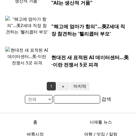
"AI는 생산적 거품"
"해고에 엄마가 항의"…美Z세대 직
장 참견하는 '헬리콥터 부모'
현대전 새 표적된 AI 데이터센터…美
·이란 전쟁서 5곳 피격
1
»
마지막
검색
홈
시애틀 뉴스
벼룩시장
여행 / 맛집 / 칼럼