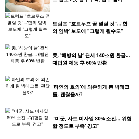
트럼프 "호르무즈 곧 열릴 것"…'합
의 임박' 보도에 "그렇게 될수도"
美, '해방의 날' 관세 140조원 환급…
대법원 제동 후 60% 반환
'타인의 호의'에 의존하게 된 빅테크
들, 괜찮을까?
"미군, 사드 미사일 80% 소진…'위험
할 정도로 부족' 경고"