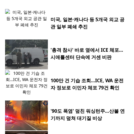
미국, 일본·캐나다 등 5개국 외교 공
관 일부 폐쇄 추진
'총격 참사' 바로 옆에서 ICE 체포…
시애틀센터 단속에 거센 비판
100만 건 기습 조회…ICE, WA 운전
자 정보로 이민자 체포 79건 확인
'90도 폭염' 덮친 워싱턴주…산불 연
기까지 덮쳐 대기질 비상