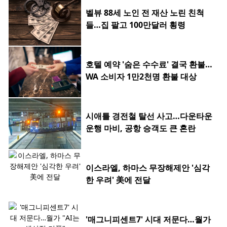
벨뷰 88세 노인 전 재산 노린 친척
들…집 팔고 100만달러 횡령
호텔 예약 '숨은 수수료' 결국 환불…
WA 소비자 1만2천명 환불 대상
시애틀 경전철 탈선 사고…다운타운
운행 마비, 공항 승객도 큰 혼란
이스라엘, 하마스 무장해제안 '심각
한 우려' 美에 전달
'매그니피센트7' 시대 저문다…월가