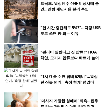
트럼프, 워싱턴주 산불 비상사태 승
인…연방 재난지원 본격 투입
"한 시간 충전해도 5%?"…차량 USB
포트 쓰면 안 되는 이유
"관리비 밀렸다고 집 압류?" HOA
차압, 모기지 압류보다 빠르게 늘어
"1시간 숨 쉬면 담배 6개비"…워싱
턴 산불 연기, '측정 한계' 넘었다
'마사지 가장한 성매매' 의혹…린우
드 업소 2곳 압수수색, 업주 검거