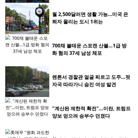
월 2,500달러면 생활 가능…미국 은
퇴자 몰리는 도시 1위는
700채 불태운 스포캔 산불…1급 방
화 혐의 37세 남성 체포
렌튼서 경찰관 얼굴 찌르고 도주…핏
자국 따라가니 숨진 여성 발견
"계산된 제한적 확전"…이란, 트럼프
양보 얻으려 승부수 던졌다