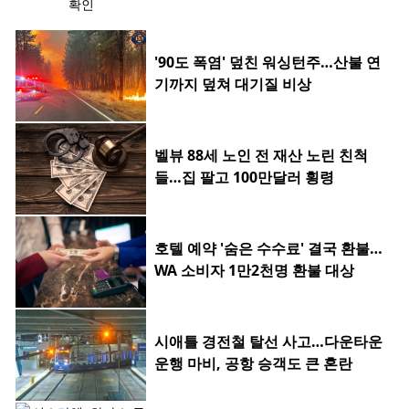
'90도 폭염' 덮친 워싱턴주…산불 연
기까지 덮쳐 대기질 비상
벨뷰 88세 노인 전 재산 노린 친척
들…집 팔고 100만달러 횡령
호텔 예약 '숨은 수수료' 결국 환불…
WA 소비자 1만2천명 환불 대상
시애틀 경전철 탈선 사고…다운타운
운행 마비, 공항 승객도 큰 혼란