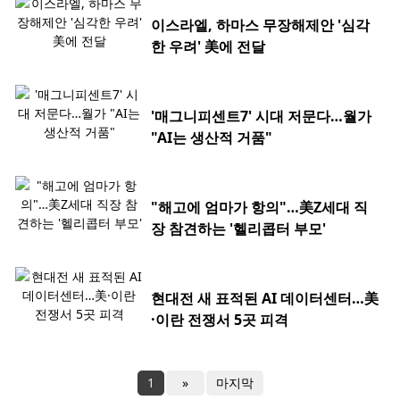
이스라엘, 하마스 무장해제안 '심각
한 우려' 美에 전달
'매그니피센트7' 시대 저문다…월가
"AI는 생산적 거품"
"해고에 엄마가 항의"…美Z세대 직
장 참견하는 '헬리콥터 부모'
현대전 새 표적된 AI 데이터센터…美
·이란 전쟁서 5곳 피격
1
»
마지막