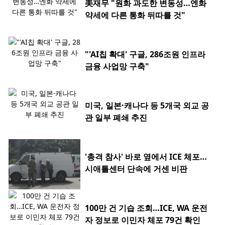
美재무 "원화 과도한 변동성…엔화
약세에 다른 통화 뒤따를 것"
"'AI칩 확대' 구글, 286조원 인프라
금융 사업망 구축"
미국, 일본·캐나다 등 5개국 외교 공
관 일부 폐쇄 추진
'총격 참사' 바로 옆에서 ICE 체포…
시애틀센터 단속에 거센 비판
100만 건 기습 조회…ICE, WA 운전
자 정보로 이민자 체포 79건 확인