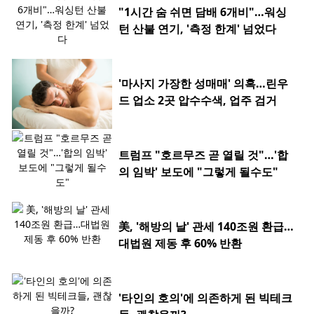
"1시간 숨 쉬면 담배 6개비"…워싱
턴 산불 연기, '측정 한계' 넘었다
'마사지 가장한 성매매' 의혹…린우
드 업소 2곳 압수수색, 업주 검거
트럼프 "호르무즈 곧 열릴 것"…'합
의 임박' 보도에 "그렇게 될수도"
美, '해방의 날' 관세 140조원 환급…
대법원 제동 후 60% 반환
'타인의 호의'에 의존하게 된 빅테크