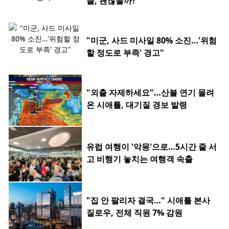
들, 괜찮을까?
"미군, 사드 미사일 80% 소진…'위험
할 정도로 부족' 경고"
"외출 자제하세요"…산불 연기 몰려
온 시애틀, 대기질 경보 발령
유럽 여행이 '악몽'으로…5시간 줄 서
고 비행기 놓치는 여행객 속출
"집 안 팔리자 결국…" 시애틀 본사
질로우, 전체 직원 7% 감원