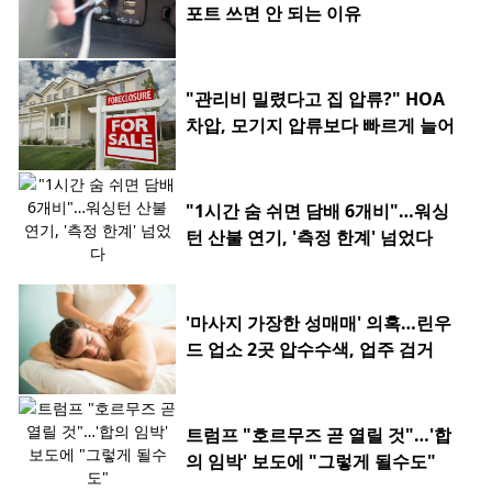
포트 쓰면 안 되는 이유
"관리비 밀렸다고 집 압류?" HOA
차압, 모기지 압류보다 빠르게 늘어
"1시간 숨 쉬면 담배 6개비"…워싱
턴 산불 연기, '측정 한계' 넘었다
'마사지 가장한 성매매' 의혹…린우
드 업소 2곳 압수수색, 업주 검거
트럼프 "호르무즈 곧 열릴 것"…'합
의 임박' 보도에 "그렇게 될수도"