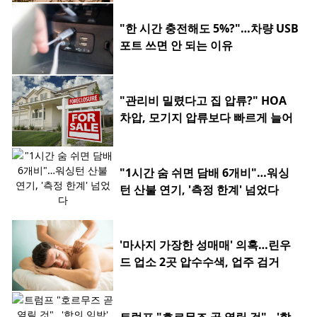
"한 시간 충전해도 5%?"…차량 USB
포트 쓰면 안 되는 이유
"관리비 밀렸다고 집 압류?" HOA
차압, 모기지 압류보다 빠르게 늘어
"1시간 숨 쉬면 담배 6개비"…워싱
턴 산불 연기, '측정 한계' 넘었다
'마사지 가장한 성매매' 의혹…린우
드 업소 2곳 압수수색, 업주 검거