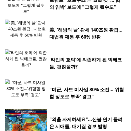
트럼프 "호르무즈 곧 열릴 것"…'합
의 임박' 보도에 "그렇게 될수도"
美, '해방의 날' 관세 140조원 환급…
대법원 제동 후 60% 반환
'타인의 호의'에 의존하게 된 빅테크
들, 괜찮을까?
"미군, 사드 미사일 80% 소진…'위험
할 정도로 부족' 경고"
"외출 자제하세요"…산불 연기 몰려
온 시애틀, 대기질 경보 발령