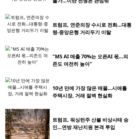
물가…이란 전쟁은 관심밖
트럼프, 연준의장 수시로 전화…대통
령-중앙은행 거리두기 이탈
"MS AI 매출 70%는 오픈AI 몫…의
존도 여전히 높아"
10년 만에 가장 많은 매물…시애틀
주택시장, 거래 절벽 현실화
트럼프, 워싱턴주 산불 비상사태 승
인…연방 재난지원 본격 투입