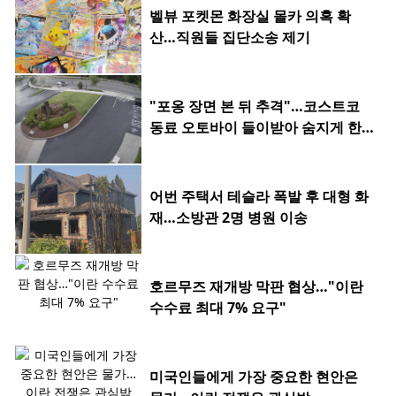
벨뷰 포켓몬 화장실 몰카 의혹 확
산…직원들 집단소송 제기
"포옹 장면 본 뒤 추격"…코스트코
동료 오토바이 들이받아 숨지게 한 2
0대
어번 주택서 테슬라 폭발 후 대형 화
재…소방관 2명 병원 이송
호르무즈 재개방 막판 협상…"이란
수수료 최대 7% 요구"
미국인들에게 가장 중요한 현안은