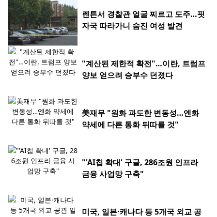
렌튼서 경찰관 얼굴 찌르고 도주…핏
자국 따라가니 숨진 여성 발견
"계산된 제한적 확전"…이란, 트럼프
양보 얻으려 승부수 던졌다
美재무 "원화 과도한 변동성…엔화
약세에 다른 통화 뒤따를 것"
"'AI칩 확대' 구글, 286조원 인프라
금융 사업망 구축"
미국, 일본·캐나다 등 5개국 외교 공