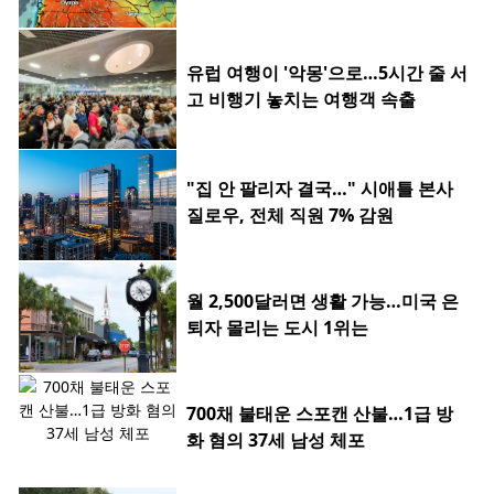
유럽 여행이 '악몽'으로…5시간 줄 서
고 비행기 놓치는 여행객 속출
"집 안 팔리자 결국…" 시애틀 본사
질로우, 전체 직원 7% 감원
월 2,500달러면 생활 가능…미국 은
퇴자 몰리는 도시 1위는
700채 불태운 스포캔 산불…1급 방
화 혐의 37세 남성 체포