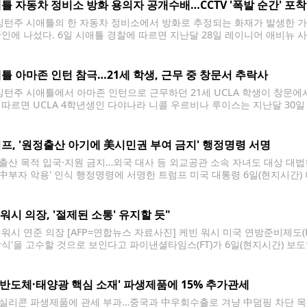
틀 자동차 정비소 방화 용의자 공개수배…CCTV '폭발 순간' 포착
턴주 시애틀의 한 자동차 정비소에서 방화로 추정되는 화재가 발생한 가운
확인에 나섰다. 6일 시애틀 경찰에 따르면 지난달 28일 레이니어 애비뉴 
 개러지(Ant's Community Garage)'에서 화재가 발생했다. 경찰이
병이나 용기로
틀 아마존 인턴 참극…21세 학생, 근무 중 창문서 추락사
턴주 시애틀에서 아마존 인턴으로 근무하던 21세 UCLA 학생이 창문에
 따르면 UCLA 4학년생인 다야나라 니콜 우르비나 루이스는 지난달 30일
 판정됐다. 현지 경찰 등에 따르면 우르비나 루이스는 시애틀의 버크-길먼
사고 장소는
프, '원정출산 아기에 美시민권 부여 금지' 행정명령 서명
출산 목적 입국·지원 금지…외국 대사 등 외교공관 소속 자녀도 대상 대법
'中부자 악용' 인식 행정명령에 서명한 트럼프 미국 대통령 6일(현지시간) 
 대통령이 서명한 행정명령을 공개하고 있다. [EPA=연합뉴스. 재판매 및 
 자녀의 미국
 "워시 의장, '절제된 소통' 유지할 듯"
 워시 연준 의장 [AFP=연합뉴스 자료사진] 케빈 워시 미국 연방준비제도(
방식'을 고수할 것으로 보인다고 파이낸셜타임스(FT)가 6일(현지시간) 보
 취임 후 첫 10주 동안 일부 실수를 저질렀음을 인정했다. 물가 안정이
 개혁을
 '반도체·태양광 핵심 소재' 파생제품에 15% 추가관세
실리콘 파생제품에 관세 부과…중국과 中우회수출로 겨냥 中덤핑 차단 목