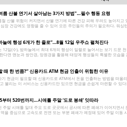
여름 산불 연기서 살아남는 3가지 방법"…필수 행동 요령
철 산불 위험이 커지면서 산불 연기에 따른 건강 피해 우려도 높아지고 있
 심장 건강에도 영향을 줄 수 있어 모든 주민들의 주의가 필요하다. 워싱
확인 ▲야외 활동 줄이기 ▲실내 청정 공간 마련 등 3가지
하늘에 행성 6개가 한 줄로”…8월 12일 우주쇼 펼쳐진다
 12일(수), 밤하늘에서 최대 6개의 행성이 일렬로 늘어서는 보기 드문 
한다면 맨눈과 쌍안경, 망원경을 활용해 태양계 행성들의 특별한 모습을 감상
 평소 밤하늘에서는 한 번에 2~3개의 행성을 볼 수 있지만, 이번에는 여
할 때 한 번쯤?” 신용카드 ATM 현금 인출이 위험한 이유
기 현금이 필요할 때 신용카드로 ATM에서 돈을 인출하는 방법을 떠올리는 사
’라고 불리는 이 서비스는 신용카드만 있으면 현금을 손쉽게 마련할 수 있다
 전문가들은 가능한 한 피해야 할 방법으로 꼽는다. 캐시 어드밴스는 신
405부터 520번까지…시애틀 주말 ‘도로 봉쇄’ 잇따라
 주말 시애틀 일대 주요 도로 곳곳에서 공사에 따른 폐쇄가 이어지면서 
지역을 중심으로 고속도로 전면 또는 부분 폐쇄가 예정돼 있어 주말 이동 시
따르면 가장 큰 영향을 받는 구간은 렌턴에서 벨뷰를 잇는 북쪽 방향 405번 주