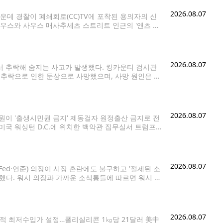
2026.08.07
데 경찰이 폐쇄회로(CC)TV에 포착된 용의자의 신
사우스와 사우스 매사추세츠 스트리트 인근의 '앤츠 커
 확보한 CCTV 영상에는 한 남성이 이날 오후 1시께 왼손
2026.08.07
서 추락해 숨지는 사고가 발생했다. 킹카운티 검시관
 추락으로 인한 둔상으로 사망했으며, 사망 원인은 사
 트레일로 추락해 크게 다친 것으로 알려졌다. 정확
2026.08.07
원이 '출생시민권 금지' 제동걸자 원정출산 금지로 전
미국 워싱턴 D.C.에 위치한 백악관 집무실서 트럼프
DB 금지] 도널드 트럼프 미국 대통령이 6일(현지시
2026.08.07
Fed·연준) 의장이 시장 혼란에도 불구하고 '절제된 소
도했다. 워시 의장과 가까운 소식통들에 따르면 워시 의
라는 자신의 핵심 메시지를 충분히 강조하지 못한 점과
2026.08.07
적 최저수입가 설정…폴리실리콘 1㎏당 21달러 美中