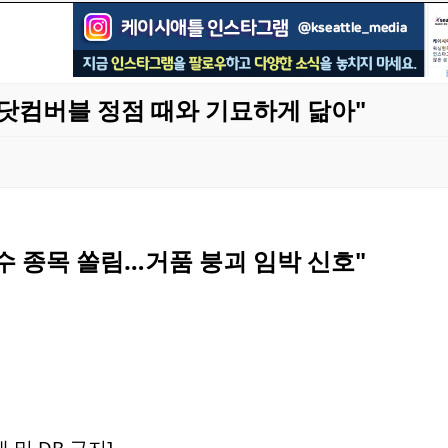
 닷컴버블 정점 때와 기묘하게 닮아"
소수 종목 쏠림…거품 붕괴 임박 신호"
 및 DB 금지]