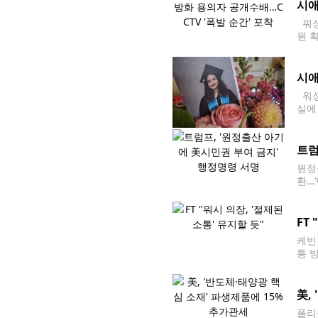
시애
워싱
원 
뮤니티
에 
시애
워싱
실에
고로
한 
트럼
원정
환…
미국
간)
FT
케빈
통 
장은
연준
美,
폴리