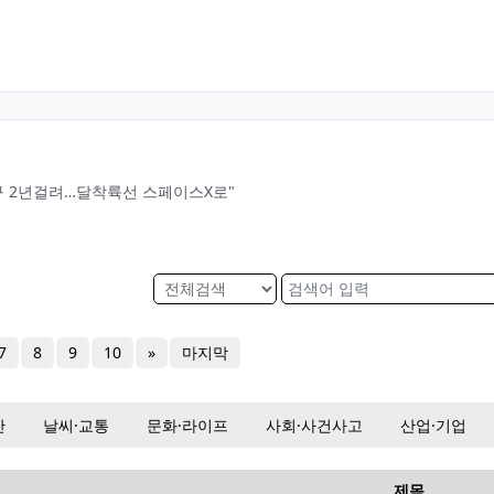
구 2년걸려…달착륙선 스페이스X로"
7
8
9
10
»
마지막
산
날씨·교통
문화·라이프
사회·사건사고
산업·기업
제목