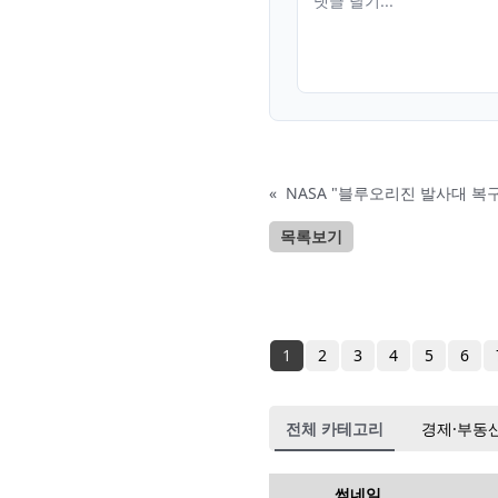
«
NASA "블루오리진 발사대 복
목록보기
1
2
3
4
5
6
전체 카테고리
경제·부동
썸네일