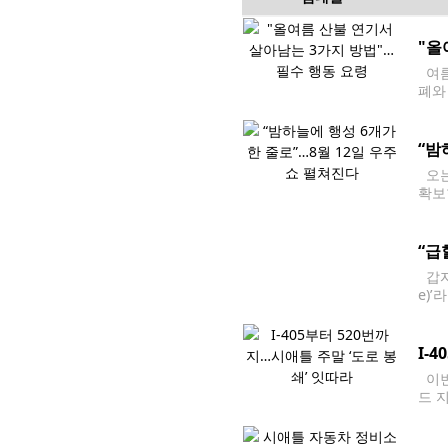
"올
여름
폐와
질 
“밤
오는
확보
르면
“급
갑자
e)
금융
I-
이번
드 
에 