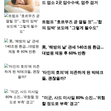
드 업소 2곳 압수수색, 업주 검거
트럼프 "호르무즈 곧 열릴 것"…'합
의 임박' 보도에 "그렇게 될수도"
美, '해방의 날' 관세 140조원 환급…
대법원 제동 후 60% 반환
'타인의 호의'에 의존하게 된 빅테크
들, 괜찮을까?
"미군, 사드 미사일 80% 소진…'위험
할 정도로 부족' 경고"