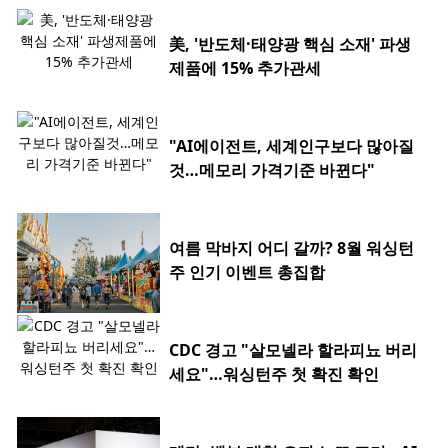
美, '반도체·태양광 핵심 소재' 파생
제품에 15% 추가관세
"AI에이전트, 세계인구보다 많아질
것…메모리 가격기준 바뀐다"
여름 막바지 어디 갈까? 8월 워싱턴
주 인기 이벤트 총집합
CDC 경고 "살모넬라 할라피뇨 버리
세요"…워싱턴주 첫 확진 확인