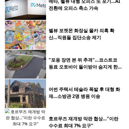
메타, 벨뷰 대형 오피스 또 포기…AI
전환에 오피스 축소 가속
벨뷰 포켓몬 화장실 몰카 의혹 확
산…직원들 집단소송 제기
"포옹 장면 본 뒤 추격"…코스트코
동료 오토바이 들이받아 숨지게 한 2
0대
어번 주택서 테슬라 폭발 후 대형 화
재…소방관 2명 병원 이송
호르무즈 재개방 막판 협상…"이란
수수료 최대 7% 요구"