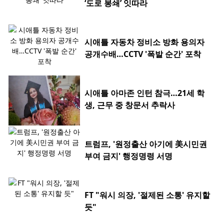
‘도로 봉쇄’ 잇따라
시애틀 자동차 정비소 방화 용의자
공개수배…CCTV '폭발 순간' 포착
시애틀 아마존 인턴 참극…21세 학
생, 근무 중 창문서 추락사
트럼프, '원정출산 아기에 美시민권
부여 금지' 행정명령 서명
FT "워시 의장, '절제된 소통' 유지할
듯"