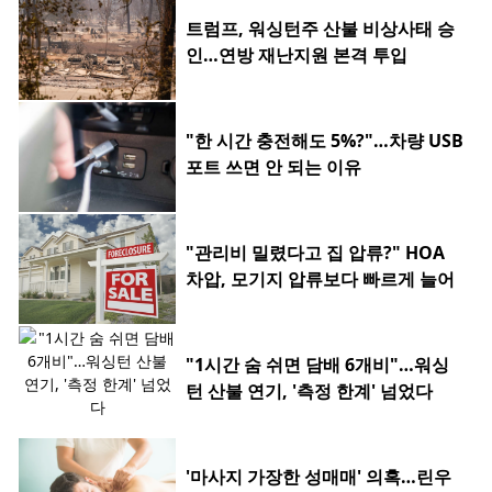
트럼프, 워싱턴주 산불 비상사태 승
인…연방 재난지원 본격 투입
"한 시간 충전해도 5%?"…차량 USB
포트 쓰면 안 되는 이유
"관리비 밀렸다고 집 압류?" HOA
차압, 모기지 압류보다 빠르게 늘어
"1시간 숨 쉬면 담배 6개비"…워싱
턴 산불 연기, '측정 한계' 넘었다
'마사지 가장한 성매매' 의혹…린우