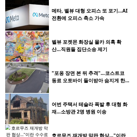
메타, 벨뷰 대형 오피스 또 포기…AI
전환에 오피스 축소 가속
벨뷰 포켓몬 화장실 몰카 의혹 확
산…직원들 집단소송 제기
"포옹 장면 본 뒤 추격"…코스트코
동료 오토바이 들이받아 숨지게 한 2
0대
어번 주택서 테슬라 폭발 후 대형 화
재…소방관 2명 병원 이송
호르무즈 재개방 막판 협상…"이란