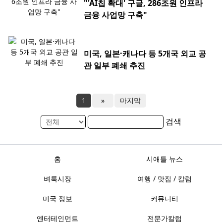
"'AI칩 확대' 구글, 286조원 인프라
금융 사업망 구축"
미국, 일본·캐나다 등 5개국 외교 공
관 일부 폐쇄 추진
1
»
마지막
검색
홈
시애틀 뉴스
벼룩시장
여행 / 맛집 / 칼럼
미국 정보
커뮤니티
엔터테인먼트
전문가칼럼