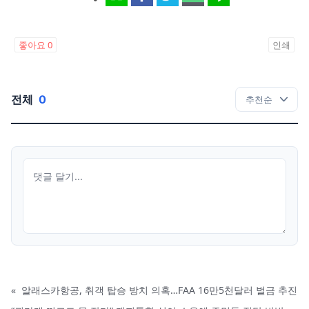
좋아요
0
인쇄
전체
0
«
알래스카항공, 취객 탑승 방치 의혹…FAA 16만5천달러 벌금 추진