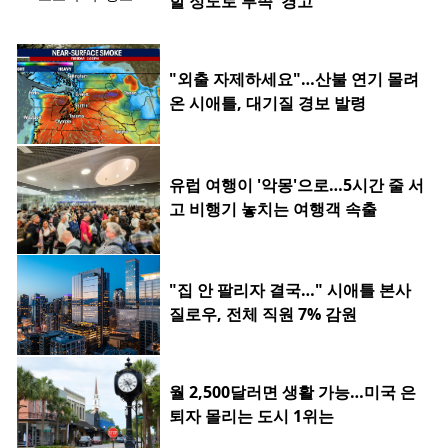
할 정도로 부족' 경고"
"외출 자제하세요"…산불 연기 몰려
온 시애틀, 대기질 경보 발령
유럽 여행이 '악몽'으로…5시간 줄 서
고 비행기 놓치는 여행객 속출
"집 안 팔리자 결국…" 시애틀 본사
질로우, 전체 직원 7% 감원
월 2,500달러면 생활 가능…미국 은
퇴자 몰리는 도시 1위는