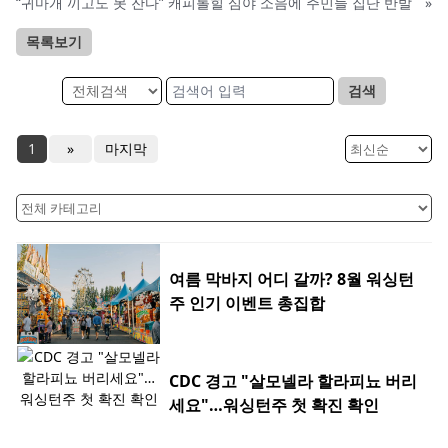
“귀마개 끼고도 못 잔다” 캐피톨힐 심야 소음에 주민들 집단 반발
»
목록보기
검색
1
»
마지막
여름 막바지 어디 갈까? 8월 워싱턴
주 인기 이벤트 총집합
CDC 경고 "살모넬라 할라피뇨 버리
세요"…워싱턴주 첫 확진 확인