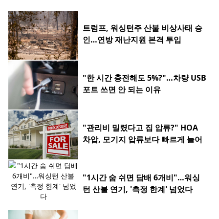
트럼프, 워싱턴주 산불 비상사태 승
인…연방 재난지원 본격 투입
"한 시간 충전해도 5%?"…차량 USB
포트 쓰면 안 되는 이유
"관리비 밀렸다고 집 압류?" HOA
차압, 모기지 압류보다 빠르게 늘어
"1시간 숨 쉬면 담배 6개비"…워싱
턴 산불 연기, '측정 한계' 넘었다