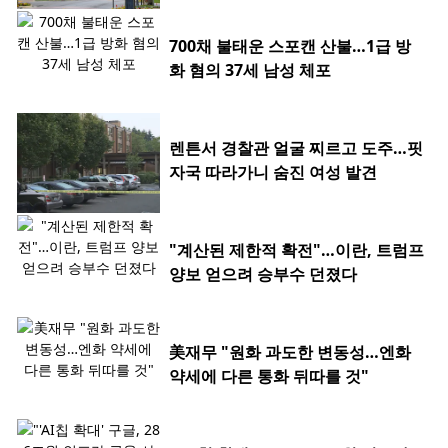
700채 불태운 스포캔 산불…1급 방
화 혐의 37세 남성 체포
렌튼서 경찰관 얼굴 찌르고 도주…핏
자국 따라가니 숨진 여성 발견
"계산된 제한적 확전"…이란, 트럼프
양보 얻으려 승부수 던졌다
美재무 "원화 과도한 변동성…엔화
약세에 다른 통화 뒤따를 것"