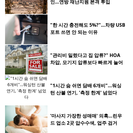
인…연방 재난지원 본격 투입
"한 시간 충전해도 5%?"…차량 USB
포트 쓰면 안 되는 이유
"관리비 밀렸다고 집 압류?" HOA
차압, 모기지 압류보다 빠르게 늘어
"1시간 숨 쉬면 담배 6개비"…워싱
턴 산불 연기, '측정 한계' 넘었다
'마사지 가장한 성매매' 의혹…린우
드 업소 2곳 압수수색, 업주 검거