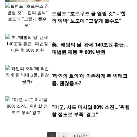
트럼프 "호르무즈 곧 열릴 것"…'합
의 임박' 보도에 "그렇게 될수도"
美, '해방의 날' 관세 140조원 환급…
대법원 제동 후 60% 반환
'타인의 호의'에 의존하게 된 빅테크
들, 괜찮을까?
"미군, 사드 미사일 80% 소진…'위험
할 정도로 부족' 경고"
1
»
마지막