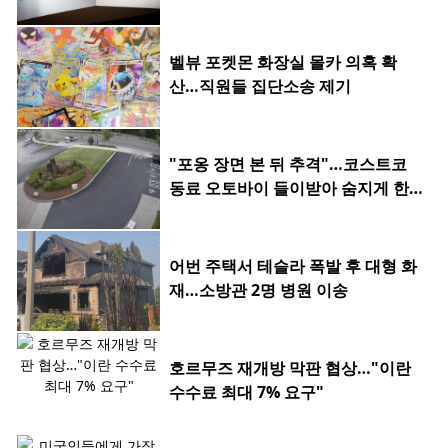
벨뷰 포켓몬 화장실 몰카 의혹 확
산…직원들 집단소송 제기
"포옹 장면 본 뒤 추격"…코스트코
동료 오토바이 들이받아 숨지게 한 2
0대
어번 주택서 테슬라 폭발 후 대형 화
재…소방관 2명 병원 이송
호르무즈 재개방 막판 협상…"이란
수수료 최대 7% 요구"