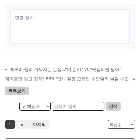
«
메모리 랠리 거세지는 논쟁…"더 간다" vs "닷컴버블 닮아"
계약금만 받고 잠적? BBB “업체 잘못 고르면 수만달러 날릴 수도”
»
목록보기
검색
1
»
마지막