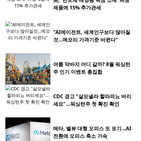
美, '반도체·태양광 핵심 소재' 파생
제품에 15% 추가관세
"AI에이전트, 세계인구보다 많아질
것…메모리 가격기준 바뀐다"
여름 막바지 어디 갈까? 8월 워싱턴
주 인기 이벤트 총집합
CDC 경고 "살모넬라 할라피뇨 버리
세요"…워싱턴주 첫 확진 확인
메타, 벨뷰 대형 오피스 또 포기…AI
전환에 오피스 축소 가속