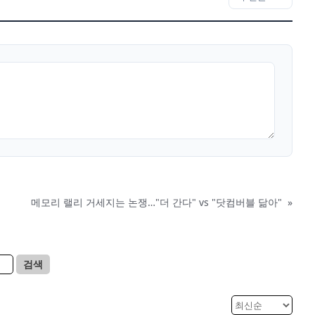
메모리 랠리 거세지는 논쟁…"더 간다" vs "닷컴버블 닮아"
»
검색