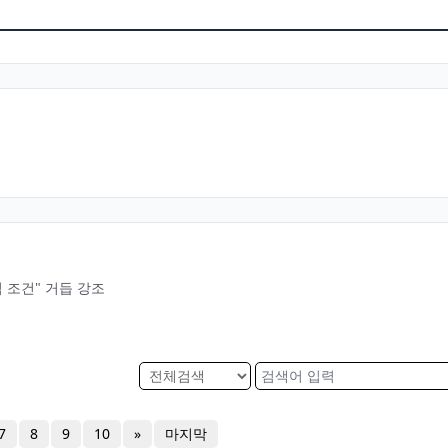
 조건" 거듭 강조
7
8
9
10
»
마지막