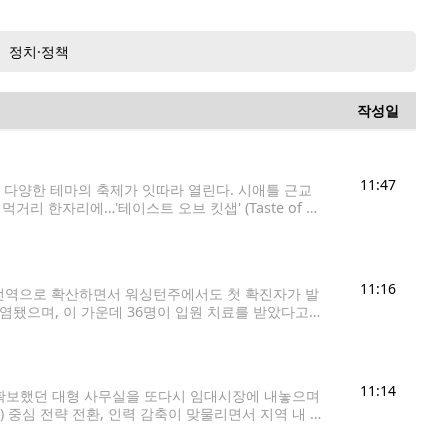
정치·정책
작성일
11:47
등 다양한 테마의 축제가 잇따라 열린다. 시애틀 근교
한자리에…'테이스트 오브 킷샙' (Taste of Kit
 열린다. 남부식 바비큐부터 태국
11:16
국 전역으로 확산하면서 워싱턴주에서도 첫 확진자가 발
감염됐으며, 이 가운데 36명이 입원 치료를 받았다고
인됐다. 가장 많은 환자가 발생한 지역은 미네소타주
11:14
t)에 확보했던 대형 사무실을 또다시 임대시장에 내놓으며
 중심 전략 전환, 인력 감축이 맞물리면서 지역 내 부
지난 6월 벨뷰 스프링디스트릭트의 '블록 13(Block