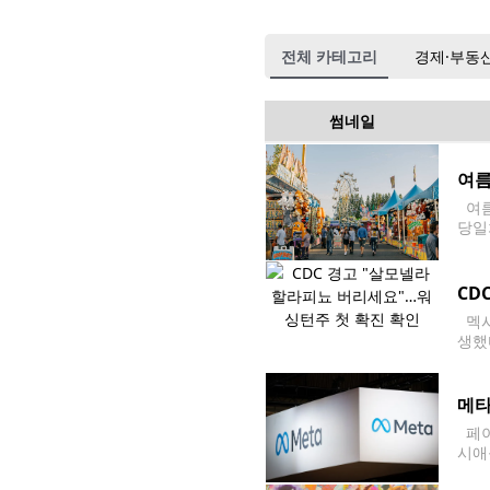
전체 카테고리
경제·부동
썸네일
여름
여름
당일
sa
CD
멕시
생했
밝혔
와 
메타
페이
시애
동산