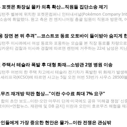
' 건물
 포켓몬 화장실 몰카 의혹 확산…직원들 집단소송 제기
턴주 벨뷰에 위치한 포켓몬컴퍼니 인터내셔널(Pokémon Company Inte
소송에 휘말렸다. 원고 측은 전 엔지니어링 총괄 임원이 직원과 방문객, 
적절히 관리하지 못한 책임이 있다고 주장했다. 킹카운티 고등법원에 따르면 이번 
이라는
옹 장면 본 뒤 추격"…코스트코 동료 오토바이 들이받아 숨지게 한
턴주 이사콰에서 여성 동료와 포옹하는 모습을 본 직장 동료를 차량으로 
 킹카운티 검찰과 이사콰 경찰에 따르면 렌턴에 거주하는 22세 남성은 지난
 조너선 랭던(20)의 오토바이를 고의로 들이받아 숨지게 한 혐의로 체포됐
 주택서 테슬라 폭발 후 대형 화재…소방관 2명 병원 이송
턴주 어번의 한 주택 차고에서 테슬라 전기차가 폭발한 뒤 화재가 발생해
 셰리프국(KCSO)에 따르면 사고는 5일 오전 어번 53번가 사우스 2850
 차량이 폭발하면서 불길이 번졌고, 주택으로 확산돼 2단계 대응(Two-Al
서는
무즈 재개방 막판 협상…"이란 수수료 최대 7% 요구"
J, 합의 초안 보도…이란-오만 마무리 단계·미국에도 공유 '미해결 쟁점' 신
[로이터=연합뉴스. 재판매 및 DB 금지] 이란과 오만이 호르무즈 해협을 
 있다고 미 일간 월스트리트저널(WSJ)이 5일(현지시간) 보도했다. WSJ
항로, 오만 근해의 진출용
인들에게 가장 중요한 현안은 물가…이란 전쟁은 관심밖