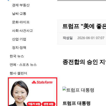
경제·부동산
날씨·교통
문화·라이프
트럼프 "美에 좋
사회·사건사고
작성일
2026-06-01 07:07
산업·기업
정치·정책
한국 뉴스
종전합의 승인 지연
연예 · 스포츠 뉴스
행사 캘린더
트럼프 대통령