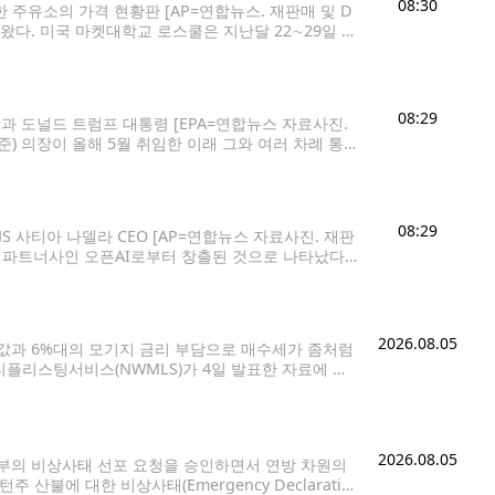
08:30
 주유소의 가격 현황판 [AP=연합뉴스. 재판매 및 D
왔다. 미국 마켓대학교 로스쿨은 지난달 22∼29일 미
장 중요한 현안으로 생활비와 인플레이션을 꼽았다고
08:29
과 도널드 트럼프 대통령 [EPA=연합뉴스 자료사진.
) 의장이 올해 5월 취임한 이래 그와 여러 차례 통화
 익명 취재원들이 이렇게 전했다면서 이는 대통령과 중앙
08:29
MS 사티아 나델라 CEO [AP=연합뉴스 자료사진. 재판
최대 파트너사인 오픈AI로부터 창출된 것으로 나타났다.
2026회계연도에 오픈AI로부터 241억달러(약 34조3
2026.08.05
집값과 6%대의 모기지 금리 부담으로 매수세가 좀처럼
플리스팅서비스(NWMLS)가 4일 발표한 자료에 따
 이상이 걸리는 수준으로 집계됐다. 이는 최근 10여
2026.08.05
부의 비상사태 선포 요청을 승인하면서 연방 차원의
산불에 대한 비상사태(Emergency Declaratio