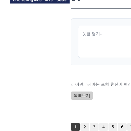
«
이란, "레바논 포함 휴전이 핵심
목록보기
1
2
3
4
5
6