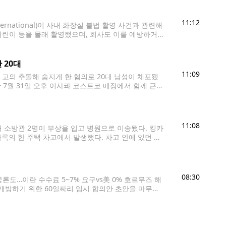
11:12
rnational)이 사내 화장실 불법 촬영 사건과 관련해
어린이 등을 몰래 촬영했으며, 회사도 이를 예방하거
소송은 지난 7월 30일 '제인 도 1(Jane Doe
 20대
11:09
고의 추돌해 숨지게 한 혐의로 20대 남성이 체포됐
 7월 31일 오후 이사콰 코스트코 매장에서 함께 근무
다. 검찰은 이 남성에게 2급
11:08
 소방관 2명이 부상을 입고 병원으로 이송됐다. 킹카
0블록의 한 주택 차고에서 발생했다. 차고 안에 있던 테
arm)이 발령됐다. 소방대가 현장에 도착했을 당시 차
08:30
중론도…이란 수수료 5~7% 요구vs美 0% 호르무즈 해
재개방하기 위한 60일짜리 임시 합의안 초안을 마무리
은 소식통들을 인용해 이란과 오만이 이란 근해의 진입