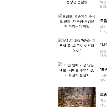
마켓
B 
국 
트럼
이란
DB
했다
은행
"M
블룸
매 
5일
천억
10
시애
살아
르면
년
트럼
워싱
재난