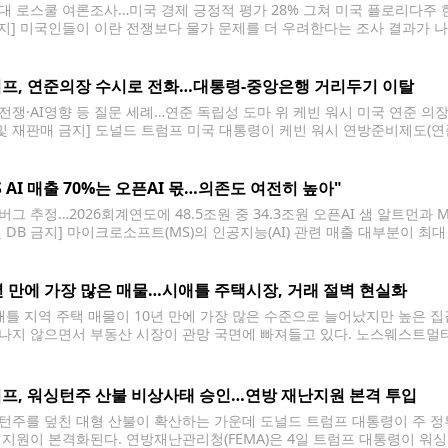
대 로스쿨 여론조사…미국 경제 긍정적 평가 28% 그쳐 미국 플로리다주 한
금지] 미국인들이 이란 전쟁보다 물가 문제를 더 우려한다는 조사 결과가 나
성인 1천76명을 대상으로 한 여론조사 결과, 응답자의 35%가 현재 가
프, 연준의장 수시로 전화…대통령-중앙은행 거리두기 이탈
전쟁·AI영향 등 질문 세례…연준 독립성 도마 위 케빈 워시 미국 연준 의장
 및 재판매 금지] 도널드 트럼프 미국 대통령이 케빈 워시 연방준비제도(연준
고 미국 일간 월스트리트저널(WSJ)이 5일(현지시간) 보도했다. WSJ는
S AI 매출 70%는 오픈AI 몫…의존도 여전히 높아"
버그 추정…2026회계연도에 48.5조원 중 34.3조원 오픈AI 샘 알트먼과 
및 DB 금지] 마이크로소프트(MS)의 인공지능(AI) 관련 매출 대부분이 
(현지시간) 블룸버그 통신에 따르면 MS는 최근 공시를 통해 지난 6월 끝난 
원)의 매출을 올렸다고 밝혔다. 이 매출 외에도
년 만에 가장 많은 매물…시애틀 주택시장, 거래 절벽 현실화
틀 지역 주택 매물이 10년 만에 가장 많은 수준으로 늘어났지만 높은 
나지 않으면서 부동산 시장이 관망 국면에 빠져들고 있다. 노스웨스트멀티
 킹카운티의 단독주택 재고는 현재 수요 기준으로 모두 소진하는 데 3개월
프, 워싱턴주 산불 비상사태 승인…연방 재난지원 본격 투입
턴주를 덮친 대형 산불이 확산하는 가운데 도널드 트럼프 대통령이 주 정
 지원이 본격화된다. 연방재난관리청(FEMA)은 4일 트럼프 대통령이 워싱턴주 