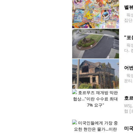
13)
벨뷰
워싱
집단
나 
1)'
"포
워싱
다.
하는
어번
워싱
운티
슬라
고에
호르
WS
협 
하고
용 
미국