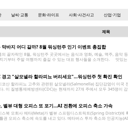
산
날씨·교통
문화·라이프
사회·사건사고
산업·기업
제목
 막바지 어디 갈까? 8월 워싱턴주 인기 이벤트 총집합
의 끝자락인 8월, 워싱턴주 곳곳에서는 음식과 영화, 예술, 맥주, 음악 
치기부터 주말 여행까지 즐길 수 있는 대표 행사들을 소개한다. 맛있는 먹거리 
p) 브레머턴 워터프런트에서는 8월 7~8일 이틀간 '테이스트 오브 킷샙'이
C 경고 "살모넬라 할라피뇨 버리세요"…워싱턴주 첫 확진 확인
코산 할라피뇨 고추와 관련된 살모넬라(Salmonella) 집단감염이 미
다. 미 질병통제예방센터(CDC)는 현재까지 27개 주에서 모두 345명이 
다. 사망자는 보고되지 않았다. 워싱턴주에서는 현재 1명의 확진자가 확
콜로라도주로 각각 110명의 감염자가 보고됐다. CDC는 환자
, 벨뷰 대형 오피스 또 포기…AI 전환에 오피스 축소 가속
스북 모회사 메타(Meta)가 벨뷰 스프링디스트릭트(Spring Distric
틀권 오피스 축소에 속도를 내고 있다. 메타버스 투자 축소와 인공지능(AI)
 전략도 크게 바뀌는 모습이다. 상업용 부동산 업체 CBRE에 따르면 메타는 