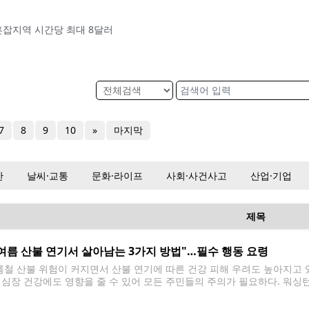
혼잡지역 시간당 최대 8달러
7
8
9
10
»
마지막
산
날씨·교통
문화·라이프
사회·사건사고
산업·기업
제목
여름 산불 연기서 살아남는 3가지 방법"…필수 행동 요령
철 산불 위험이 커지면서 산불 연기에 따른 건강 피해 우려도 높아지고 있
 심장 건강에도 영향을 줄 수 있어 모든 주민들의 주의가 필요하다. 워싱
확인 ▲야외 활동 줄이기 ▲실내 청정 공간 마련 등 3가지