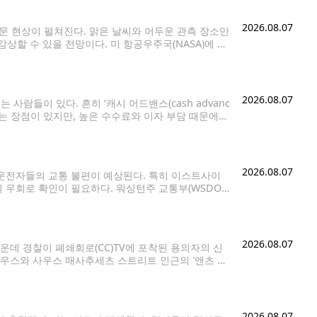
2026.08.07
천문 현상이 펼쳐진다. 맑은 날씨와 어두운 관측 장소만
할 수 있을 전망이다. 미 항공우주국(NASA)에 따
러 행성이 비슷한 방향에 모이는
2026.08.07
람들이 있다. 흔히 ‘캐시 어드밴스(cash advanc
는 장점이 있지만, 높은 수수료와 이자 부담 때문에
용카드로 현금을 구매하는 것과 같은 개념이다.
2026.08.07
운전자들의 교통 불편이 예상된다. 특히 이스트사이
 우회로 확인이 필요하다. 워싱턴주 교통부(WSDOT)
간고속도로(I-405)다. 7일(금) 오후
2026.08.07
데 경찰이 폐쇄회로(CC)TV에 포착된 용의자의 신
사우스와 사우스 매사추세츠 스트리트 인근의 '앤츠 커
 확보한 CCTV 영상에는 한 남성이 이날 오후 1시께 왼손
2026.08.07