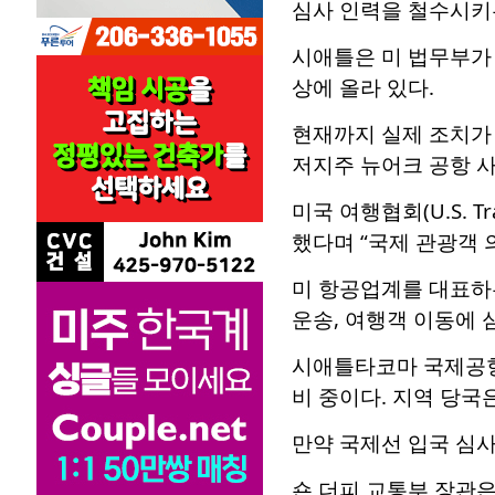
심사 인력을 철수시키
시애틀은 미 법무부가 지난
상에 올라 있다.
현재까지 실제 조치가
저지주 뉴어크 공항 
미국 여행협회(U.S. T
했다며 “국제 관광객 
미 항공업계를 대표하는 
운송, 여행객 이동에 
시애틀타코마 국제공항(S
비 중이다. 지역 당국
만약 국제선 입국 심사
숀 더피 교통부 장관은