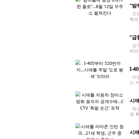
“밤
오는
확보
르면
“급
갑자
e)
금융
I-
이번
드 
에 
시애
워싱
원 
뮤니티
에 
시애