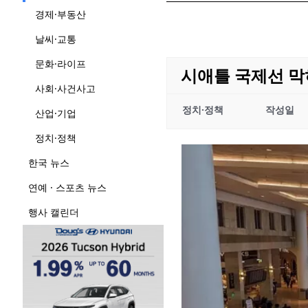
경제·부동산
날씨·교통
문화·라이프
시애틀 국제선 막
사회·사건사고
정치·정책
작성일
산업·기업
정치·정책
한국 뉴스
연예 · 스포츠 뉴스
행사 캘린더