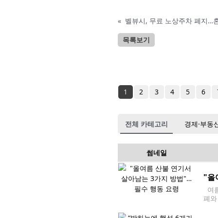
«
벨뷰시, 무료 노상주차 폐지…
목록보기
1
2
3
4
5
6
전체 카테고리
경제·부동
썸네일
"올
여름
폐와
질 