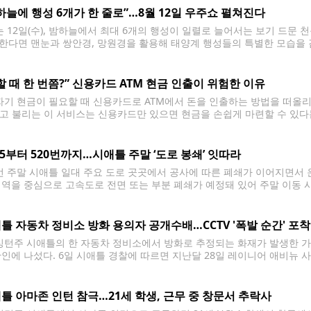
하늘에 행성 6개가 한 줄로”…8월 12일 우주쇼 펼쳐진다
 12일(수), 밤하늘에서 최대 6개의 행성이 일렬로 늘어서는 보기 드문 
한다면 맨눈과 쌍안경, 망원경을 활용해 태양계 행성들의 특별한 모습을 감상
 평소 밤하늘에서는 한 번에 2~3개의 행성을 볼 수 있지만, 이번에는 여
할 때 한 번쯤?” 신용카드 ATM 현금 인출이 위험한 이유
기 현금이 필요할 때 신용카드로 ATM에서 돈을 인출하는 방법을 떠올리는 사
’라고 불리는 이 서비스는 신용카드만 있으면 현금을 손쉽게 마련할 수 있다
 전문가들은 가능한 한 피해야 할 방법으로 꼽는다. 캐시 어드밴스는 신
405부터 520번까지…시애틀 주말 ‘도로 봉쇄’ 잇따라
 주말 시애틀 일대 주요 도로 곳곳에서 공사에 따른 폐쇄가 이어지면서 
지역을 중심으로 고속도로 전면 또는 부분 폐쇄가 예정돼 있어 주말 이동 시
따르면 가장 큰 영향을 받는 구간은 렌턴에서 벨뷰를 잇는 북쪽 방향 405번 주
틀 자동차 정비소 방화 용의자 공개수배…CCTV '폭발 순간' 포착
턴주 시애틀의 한 자동차 정비소에서 방화로 추정되는 화재가 발생한 가운
확인에 나섰다. 6일 시애틀 경찰에 따르면 지난달 28일 레이니어 애비뉴 
 개러지(Ant's Community Garage)'에서 화재가 발생했다. 경찰이
병이나 용기로
틀 아마존 인턴 참극…21세 학생, 근무 중 창문서 추락사