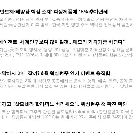
 개혁을
 '반도체·태양광 핵심 소재' 파생제품에 15% 추가관세
실리콘 파생제품에 관세 부과…중국과 中우회수출로 겨냥 中덤핑 차단 목
회담·美중간선거 이후 발효…한국 기업 영향 주목 백악관 집무실서 발언하는 
실서 백악관 부비서실장 스티븐 밀러(왼쪽)와 미국 상무장관 하워드 러트닉
뉴스. 재판매 및 DB 금지] 도널드 트럼프
I에이전트, 세계인구보다 많아질것…메모리 가격기준 바뀐다"
가들, 美 메모리 행사서 '용량보다 성능' 초점맞춘 가격산정 예상 D램·플
삼성전자, FMS 2026서 차세대 3D 메모리 비전 제시 (서울=연합뉴스) 
 산타클라라 컨벤션센터에서 열린 'FMS 2026'에 참가해 차세대 3D 메모리
최초로 공개하고 AI 시대를 이끌 차세대
 막바지 어디 갈까? 8월 워싱턴주 인기 이벤트 총집합
의 끝자락인 8월, 워싱턴주 곳곳에서는 음식과 영화, 예술, 맥주, 음악 
치기부터 주말 여행까지 즐길 수 있는 대표 행사들을 소개한다. 맛있는 먹거리 
p) 브레머턴 워터프런트에서는 8월 7~8일 이틀간 '테이스트 오브 킷샙'이
C 경고 "살모넬라 할라피뇨 버리세요"…워싱턴주 첫 확진 확인
코산 할라피뇨 고추와 관련된 살모넬라(Salmonella) 집단감염이 미
다. 미 질병통제예방센터(CDC)는 현재까지 27개 주에서 모두 345명이 
다. 사망자는 보고되지 않았다. 워싱턴주에서는 현재 1명의 확진자가 확
콜로라도주로 각각 110명의 감염자가 보고됐다. CDC는 환자