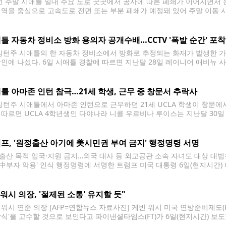
 주말 시애틀 일대 주요 도로 곳곳에서 공사에 따른 폐쇄가 이어지면서 
지역을 중심으로 고속도로 전면 또는 부분 폐쇄가 예정돼 있어 주말 이동 시
따르면 가장 큰 영향을 받는 구간은 렌턴에서 벨뷰를 잇는 북쪽 방향 405번 주
틀 자동차 정비소 방화 용의자 공개수배…CCTV '폭발 순간' 포착
턴주 시애틀의 한 자동차 정비소에서 방화로 추정되는 화재가 발생한 가운
확인에 나섰다. 6일 시애틀 경찰에 따르면 지난달 28일 레이니어 애비뉴 
 개러지(Ant's Community Garage)'에서 화재가 발생했다. 경찰이
병이나 용기로
틀 아마존 인턴 참극…21세 학생, 근무 중 창문서 추락사
턴주 시애틀에서 아마존 인턴으로 근무하던 21세 UCLA 학생이 창문에
 따르면 UCLA 4학년생인 다야나라 니콜 우르비나 루이스는 지난달 30일
 판정됐다. 현지 경찰 등에 따르면 우르비나 루이스는 시애틀의 버크-길먼
사고 장소는
프, '원정출산 아기에 美시민권 부여 금지' 행정명령 서명
출산 목적 입국·지원 금지…외국 대사 등 외교공관 소속 자녀도 대상 대법
'中부자 악용' 인식 행정명령에 서명한 트럼프 미국 대통령 6일(현지시간) 
 대통령이 서명한 행정명령을 공개하고 있다. [EPA=연합뉴스. 재판매 및 
 자녀의 미국
 "워시 의장, '절제된 소통' 유지할 듯"
 워시 연준 의장 [AFP=연합뉴스 자료사진] 케빈 워시 미국 연방준비제도(
방식'을 고수할 것으로 보인다고 파이낸셜타임스(FT)가 6일(현지시간) 보
 취임 후 첫 10주 동안 일부 실수를 저질렀음을 인정했다. 물가 안정이