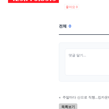
좋아요
0
전체
0
«
주말마다 산으로 직행…킹카운티
목록보기