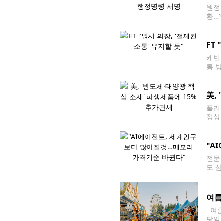
원정
환…
미국
간)
FT
케빈
통 
장은
연준
美,
폴리
정상
집무
연합
"A
전문
도 
니아주
계 
여름
여름
당일