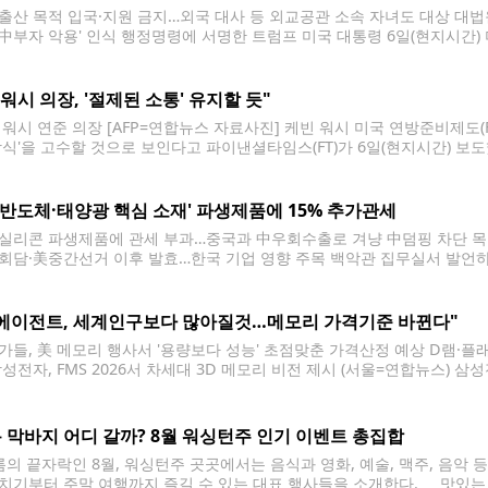
출산 목적 입국·지원 금지…외국 대사 등 외교공관 소속 자녀도 대상 대법
'中부자 악용' 인식 행정명령에 서명한 트럼프 미국 대통령 6일(현지시간) 
 대통령이 서명한 행정명령을 공개하고 있다. [EPA=연합뉴스. 재판매 및 
 자녀의 미국
 "워시 의장, '절제된 소통' 유지할 듯"
 워시 연준 의장 [AFP=연합뉴스 자료사진] 케빈 워시 미국 연방준비제도(
방식'을 고수할 것으로 보인다고 파이낸셜타임스(FT)가 6일(현지시간) 보
 취임 후 첫 10주 동안 일부 실수를 저질렀음을 인정했다. 물가 안정이
 개혁을
 '반도체·태양광 핵심 소재' 파생제품에 15% 추가관세
실리콘 파생제품에 관세 부과…중국과 中우회수출로 겨냥 中덤핑 차단 목
회담·美중간선거 이후 발효…한국 기업 영향 주목 백악관 집무실서 발언하는 
실서 백악관 부비서실장 스티븐 밀러(왼쪽)와 미국 상무장관 하워드 러트닉
뉴스. 재판매 및 DB 금지] 도널드 트럼프
I에이전트, 세계인구보다 많아질것…메모리 가격기준 바뀐다"
가들, 美 메모리 행사서 '용량보다 성능' 초점맞춘 가격산정 예상 D램·플
삼성전자, FMS 2026서 차세대 3D 메모리 비전 제시 (서울=연합뉴스) 
 산타클라라 컨벤션센터에서 열린 'FMS 2026'에 참가해 차세대 3D 메모리
최초로 공개하고 AI 시대를 이끌 차세대
 막바지 어디 갈까? 8월 워싱턴주 인기 이벤트 총집합
의 끝자락인 8월, 워싱턴주 곳곳에서는 음식과 영화, 예술, 맥주, 음악 
치기부터 주말 여행까지 즐길 수 있는 대표 행사들을 소개한다. 맛있는 먹거리 