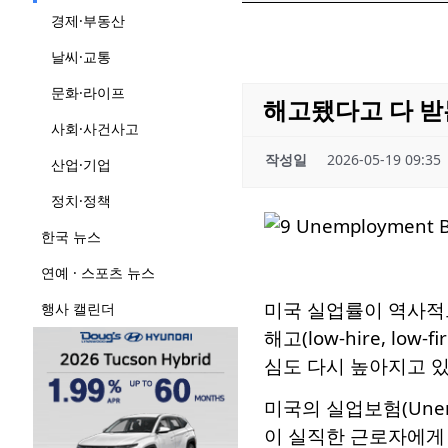
경제·부동산
날씨·교통
문화·라이프
해고됐다고 다 받
사회·사건사고
작성일
2026-05-19 09:35
산업·기업
정치·정책
한국 뉴스
연예 · 스포츠 뉴스
미국 실업률이 역사적으
행사 캘린더
해고(low-hire, 
심도 다시 높아지고 있
미국의 실업보험(Unemp
이 실직한 근로자에게