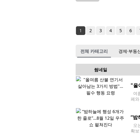
1
2
3
4
5
6
전체 카테고리
경제·부동
썸네일
"올
여름
폐와
질 
“밤
오는
확보
르면