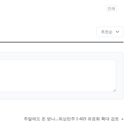
인쇄
주말에도 돈 받나…워싱턴주 I-405 유료화 확대 검토
»