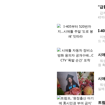
“급
갑자
e)
금융
I-
이번
드 
에 
시애
워싱
원 
뮤니티
에 
시애
워싱
실에
고로
한 
트럼