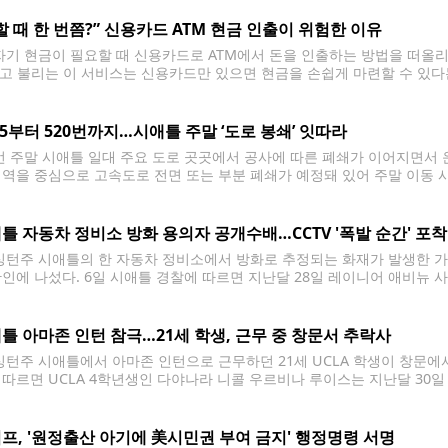
할 때 한 번쯤?” 신용카드 ATM 현금 인출이 위험한 이유
기 현금이 필요할 때 신용카드로 ATM에서 돈을 인출하는 방법을 떠올리는 사
’라고 불리는 이 서비스는 신용카드만 있으면 현금을 손쉽게 마련할 수 있다
 전문가들은 가능한 한 피해야 할 방법으로 꼽는다. 캐시 어드밴스는 신
405부터 520번까지…시애틀 주말 ‘도로 봉쇄’ 잇따라
 주말 시애틀 일대 주요 도로 곳곳에서 공사에 따른 폐쇄가 이어지면서 
지역을 중심으로 고속도로 전면 또는 부분 폐쇄가 예정돼 있어 주말 이동 시
따르면 가장 큰 영향을 받는 구간은 렌턴에서 벨뷰를 잇는 북쪽 방향 405번 주
틀 자동차 정비소 방화 용의자 공개수배…CCTV '폭발 순간' 포착
턴주 시애틀의 한 자동차 정비소에서 방화로 추정되는 화재가 발생한 가운
확인에 나섰다. 6일 시애틀 경찰에 따르면 지난달 28일 레이니어 애비뉴 
 개러지(Ant's Community Garage)'에서 화재가 발생했다. 경찰이
병이나 용기로
틀 아마존 인턴 참극…21세 학생, 근무 중 창문서 추락사
턴주 시애틀에서 아마존 인턴으로 근무하던 21세 UCLA 학생이 창문에
 따르면 UCLA 4학년생인 다야나라 니콜 우르비나 루이스는 지난달 30일
 판정됐다. 현지 경찰 등에 따르면 우르비나 루이스는 시애틀의 버크-길먼
사고 장소는
프, '원정출산 아기에 美시민권 부여 금지' 행정명령 서명