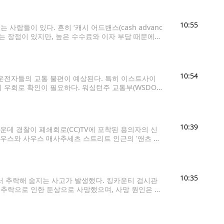
10:55
람들이 있다. 흔히 ‘캐시 어드밴스(cash advanc
는 장점이 있지만, 높은 수수료와 이자 부담 때문에
용카드로 현금을 구매하는 것과 같은 개념이다.
10:54
운전자들의 교통 불편이 예상된다. 특히 이스트사이
 우회로 확인이 필요하다. 워싱턴주 교통부(WSDOT)
간고속도로(I-405)다. 7일(금) 오후
10:39
데 경찰이 폐쇄회로(CC)TV에 포착된 용의자의 신
사우스와 사우스 매사추세츠 스트리트 인근의 '앤츠 커
 확보한 CCTV 영상에는 한 남성이 이날 오후 1시께 왼손
10:35
서 추락해 숨지는 사고가 발생했다. 킹카운티 검시관
 추락으로 인한 둔상으로 사망했으며, 사망 원인은 사
 트레일로 추락해 크게 다친 것으로 알려졌다. 정확