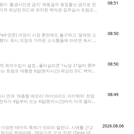
08:51
원이 '출생시민권 금지' 제동걸자 원정출산 금지로 전
미국 워싱턴 D.C.에 위치한 백악관 집무실서 트럼프
DB 금지] 도널드 트럼프 미국 대통령이 6일(현지시
08:50
Fed·연준) 의장이 시장 혼란에도 불구하고 '절제된 소
도했다. 워시 의장과 가까운 소식통들에 따르면 워시 의
라는 자신의 핵심 메시지를 충분히 강조하지 못한 점과
08:50
적 최저수입가 설정…폴리실리콘 1㎏당 21달러 美中
트럼프 대통령 6일(현지시간) 워싱턴 D.C. 백악관
이 트럼프 대통령의 발언을 지켜보고 있다. [AFP=
08:49
래시 연계 '계층형 메모리'·하이브리드 아키텍처' 전망
삼성전자가 4일부터 오는 6일(현지시간)까지 미국 캘리포
 아키텍처인 'zHBM'과 'zNAND-O'의 목업을 업
2026.08.06
등 다양한 테마의 축제가 잇따라 열린다. 시애틀 근교
한자리에…'테이스트 오브 킷샙' (Taste of Kit