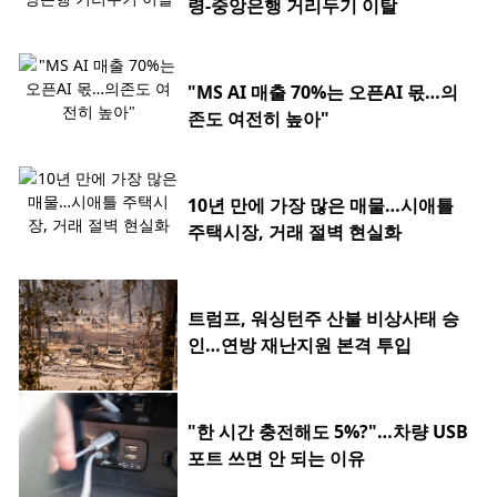
령-중앙은행 거리두기 이탈
"MS AI 매출 70%는 오픈AI 몫…의
존도 여전히 높아"
10년 만에 가장 많은 매물…시애틀
주택시장, 거래 절벽 현실화
트럼프, 워싱턴주 산불 비상사태 승
인…연방 재난지원 본격 투입
"한 시간 충전해도 5%?"…차량 USB
포트 쓰면 안 되는 이유