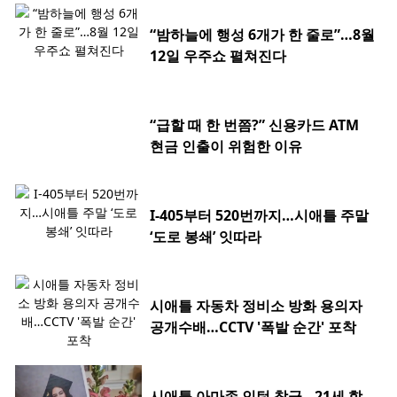
“밤하늘에 행성 6개가 한 줄로”…8월
12일 우주쇼 펼쳐진다
“급할 때 한 번쯤?” 신용카드 ATM
현금 인출이 위험한 이유
I-405부터 520번까지…시애틀 주말
‘도로 봉쇄’ 잇따라
시애틀 자동차 정비소 방화 용의자
공개수배…CCTV '폭발 순간' 포착
시애틀 아마존 인턴 참극…21세 학