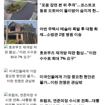
"포옹 장면 본 뒤 추격"…코스트코
동료 오토바이 들이받아 숨지게 한 2
0대
어번 주택서 테슬라 폭발 후 대형 화
재…소방관 2명 병원 이송
호르무즈 재개방 막판 협상…"이란
수수료 최대 7% 요구"
미국인들에게 가장 중요한 현안은
물가…이란 전쟁은 관심밖
트럼프, 연준의장 수시로 전화…대통