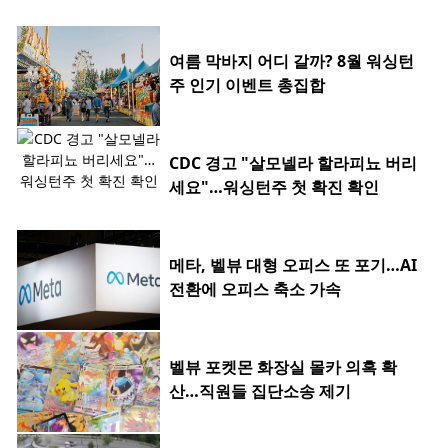
여름 막바지 어디 갈까? 8월 워싱턴
주 인기 이벤트 총집합
CDC 경고 "살모넬라 할라피뇨 버리
세요"…워싱턴주 첫 확진 확인
메타, 벨뷰 대형 오피스 또 포기…AI
전환에 오피스 축소 가속
벨뷰 포켓몬 화장실 몰카 의혹 확
산…직원들 집단소송 제기