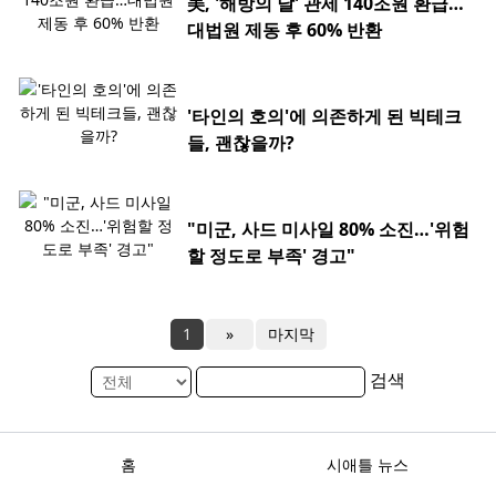
美, '해방의 날' 관세 140조원 환급…
대법원 제동 후 60% 반환
'타인의 호의'에 의존하게 된 빅테크
들, 괜찮을까?
"미군, 사드 미사일 80% 소진…'위험
할 정도로 부족' 경고"
1
»
마지막
검색
홈
시애틀 뉴스