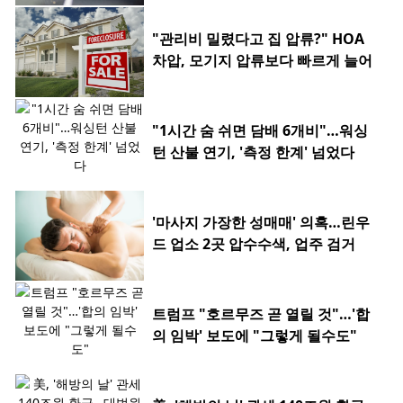
"관리비 밀렸다고 집 압류?" HOA
차압, 모기지 압류보다 빠르게 늘어
"1시간 숨 쉬면 담배 6개비"…워싱
턴 산불 연기, '측정 한계' 넘었다
'마사지 가장한 성매매' 의혹…린우
드 업소 2곳 압수수색, 업주 검거
트럼프 "호르무즈 곧 열릴 것"…'합
의 임박' 보도에 "그렇게 될수도"