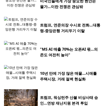
미국인들에게 가장 중요한 현안은
물가…이란 전쟁은 관심밖
트럼프, 연준의장 수시로 전화…대통
령-중앙은행 거리두기 이탈
"MS AI 매출 70%는 오픈AI 몫…의
존도 여전히 높아"
10년 만에 가장 많은 매물…시애틀
주택시장, 거래 절벽 현실화
트럼프, 워싱턴주 산불 비상사태 승
인…연방 재난지원 본격 투입