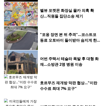
벨뷰 포켓몬 화장실 몰카 의혹 확
산…직원들 집단소송 제기
"포옹 장면 본 뒤 추격"…코스트코
동료 오토바이 들이받아 숨지게 한 2
0대
어번 주택서 테슬라 폭발 후 대형 화
재…소방관 2명 병원 이송
호르무즈 재개방 막판 협상…"이란
수수료 최대 7% 요구"