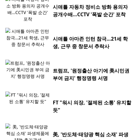
시애틀 자동차 정비소 방화 용의자
공개수배…CCTV '폭발 순간' 포착
시애틀 아마존 인턴 참극…21세 학
생, 근무 중 창문서 추락사
트럼프, '원정출산 아기에 美시민권
부여 금지' 행정명령 서명
FT "워시 의장, '절제된 소통' 유지할
듯"
美, '반도체·태양광 핵심 소재' 파생