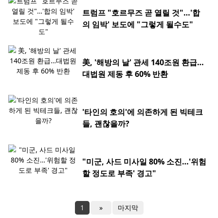
트럼프 "호르무즈 곧 열릴 것"…'합
의 임박' 보도에 "그렇게 될수도"
美, '해방의 날' 관세 140조원 환급…
대법원 제동 후 60% 반환
'타인의 호의'에 의존하게 된 빅테크
들, 괜찮을까?
"미군, 사드 미사일 80% 소진…'위험
할 정도로 부족' 경고"
1
»
마지막