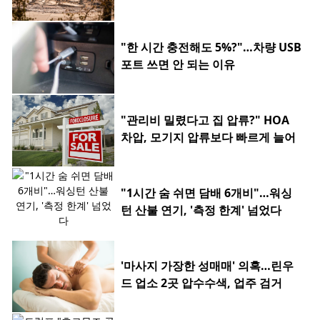
"한 시간 충전해도 5%?"…차량 USB
포트 쓰면 안 되는 이유
"관리비 밀렸다고 집 압류?" HOA
차압, 모기지 압류보다 빠르게 늘어
"1시간 숨 쉬면 담배 6개비"…워싱
턴 산불 연기, '측정 한계' 넘었다
'마사지 가장한 성매매' 의혹…린우
드 업소 2곳 압수수색, 업주 검거