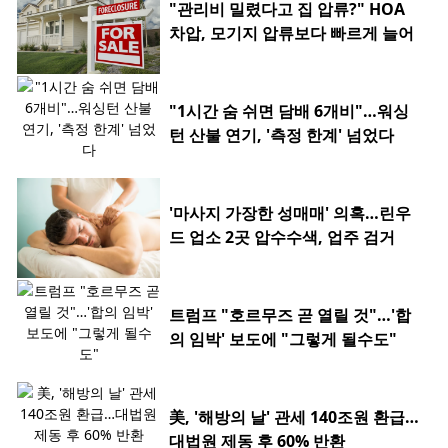
"관리비 밀렸다고 집 압류?" HOA
차압, 모기지 압류보다 빠르게 늘어
"1시간 숨 쉬면 담배 6개비"…워싱
턴 산불 연기, '측정 한계' 넘었다
'마사지 가장한 성매매' 의혹…린우
드 업소 2곳 압수수색, 업주 검거
트럼프 "호르무즈 곧 열릴 것"…'합
의 임박' 보도에 "그렇게 될수도"
美, '해방의 날' 관세 140조원 환급…
대법원 제동 후 60% 반환