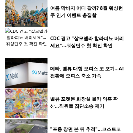
여름 막바지 어디 갈까? 8월 워싱턴
주 인기 이벤트 총집합
CDC 경고 "살모넬라 할라피뇨 버리
세요"…워싱턴주 첫 확진 확인
메타, 벨뷰 대형 오피스 또 포기…AI
전환에 오피스 축소 가속
벨뷰 포켓몬 화장실 몰카 의혹 확
산…직원들 집단소송 제기
"포옹 장면 본 뒤 추격"…코스트코