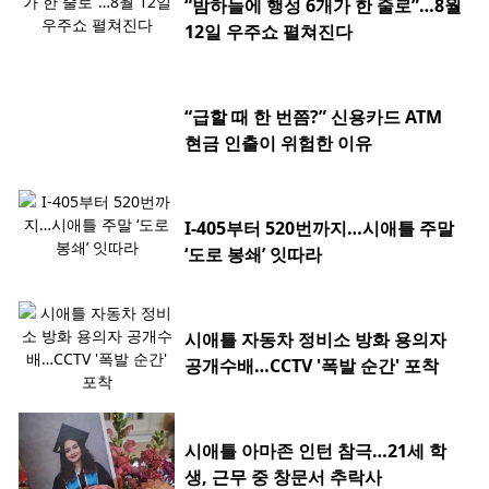
“밤하늘에 행성 6개가 한 줄로”…8월
12일 우주쇼 펼쳐진다
“급할 때 한 번쯤?” 신용카드 ATM
현금 인출이 위험한 이유
I-405부터 520번까지…시애틀 주말
‘도로 봉쇄’ 잇따라
시애틀 자동차 정비소 방화 용의자
공개수배…CCTV '폭발 순간' 포착
시애틀 아마존 인턴 참극…21세 학
생, 근무 중 창문서 추락사