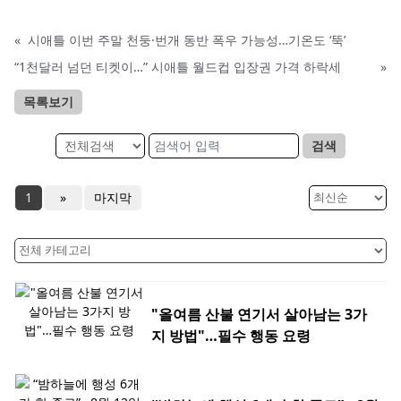
«
시애틀 이번 주말 천둥·번개 동반 폭우 가능성…기온도 ‘뚝’
“1천달러 넘던 티켓이…” 시애틀 월드컵 입장권 가격 하락세
»
목록보기
검색
1
»
마지막
"올여름 산불 연기서 살아남는 3가
지 방법"…필수 행동 요령