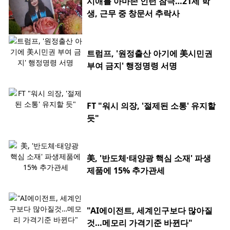
시애틀 아마존 인턴 참극…21세 학
생, 근무 중 창문서 추락사
트럼프, '원정출산 아기에 美시민권
부여 금지' 행정명령 서명
FT "워시 의장, '절제된 소통' 유지할
듯"
美, '반도체·태양광 핵심 소재' 파생
제품에 15% 추가관세
"AI에이전트, 세계인구보다 많아질
것…메모리 가격기준 바뀐다"