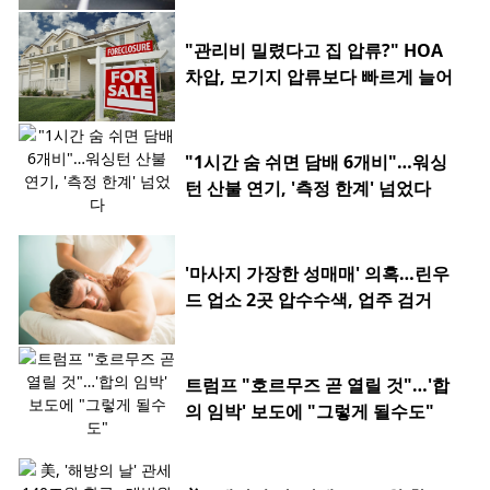
"관리비 밀렸다고 집 압류?" HOA
차압, 모기지 압류보다 빠르게 늘어
"1시간 숨 쉬면 담배 6개비"…워싱
턴 산불 연기, '측정 한계' 넘었다
'마사지 가장한 성매매' 의혹…린우
드 업소 2곳 압수수색, 업주 검거
트럼프 "호르무즈 곧 열릴 것"…'합
의 임박' 보도에 "그렇게 될수도"