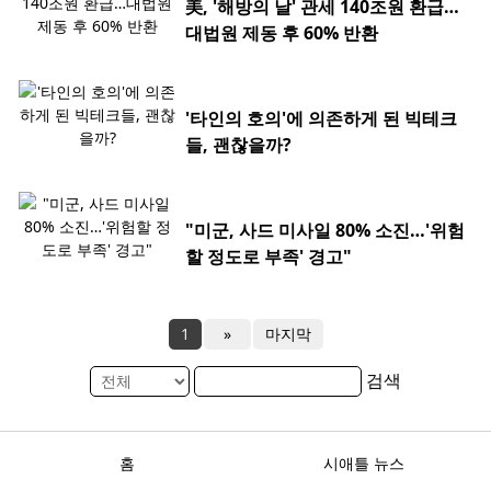
美, '해방의 날' 관세 140조원 환급…
대법원 제동 후 60% 반환
'타인의 호의'에 의존하게 된 빅테크
들, 괜찮을까?
"미군, 사드 미사일 80% 소진…'위험
할 정도로 부족' 경고"
1
»
마지막
검색
홈
시애틀 뉴스