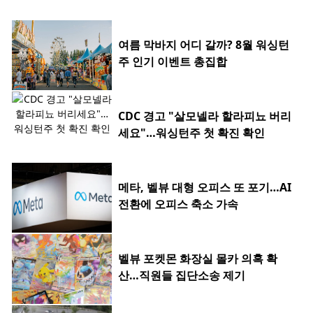
여름 막바지 어디 갈까? 8월 워싱턴
주 인기 이벤트 총집합
CDC 경고 "살모넬라 할라피뇨 버리
세요"…워싱턴주 첫 확진 확인
메타, 벨뷰 대형 오피스 또 포기…AI
전환에 오피스 축소 가속
벨뷰 포켓몬 화장실 몰카 의혹 확
산…직원들 집단소송 제기