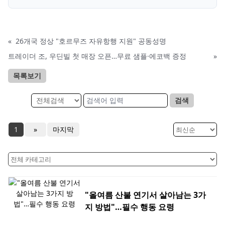
«
26개국 정상 "호르무즈 자유항행 지원" 공동성명
트레이더 조, 우딘빌 첫 매장 오픈…무료 샘플·에코백 증정
»
목록보기
검색
1
»
마지막
"올여름 산불 연기서 살아남는 3가
지 방법"…필수 행동 요령