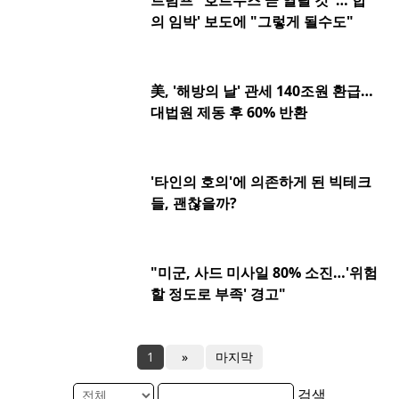
트럼프 "호르무즈 곧 열릴 것"…'합
의 임박' 보도에 "그렇게 될수도"
美, '해방의 날' 관세 140조원 환급…
대법원 제동 후 60% 반환
'타인의 호의'에 의존하게 된 빅테크
들, 괜찮을까?
"미군, 사드 미사일 80% 소진…'위험
할 정도로 부족' 경고"
1
»
마지막
검색