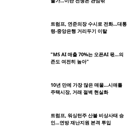
물가…이란 전쟁은 관심밖
트럼프, 연준의장 수시로 전화…대통
령-중앙은행 거리두기 이탈
"MS AI 매출 70%는 오픈AI 몫…의
존도 여전히 높아"
10년 만에 가장 많은 매물…시애틀
주택시장, 거래 절벽 현실화
트럼프, 워싱턴주 산불 비상사태 승
인…연방 재난지원 본격 투입