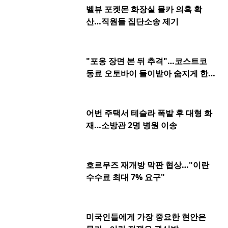
벨뷰 포켓몬 화장실 몰카 의혹 확
산…직원들 집단소송 제기
"포옹 장면 본 뒤 추격"…코스트코
동료 오토바이 들이받아 숨지게 한 2
0대
어번 주택서 테슬라 폭발 후 대형 화
재…소방관 2명 병원 이송
호르무즈 재개방 막판 협상…"이란
수수료 최대 7% 요구"
미국인들에게 가장 중요한 현안은