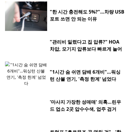
"한 시간 충전해도 5%?"…차량 USB
포트 쓰면 안 되는 이유
"관리비 밀렸다고 집 압류?" HOA
차압, 모기지 압류보다 빠르게 늘어
"1시간 숨 쉬면 담배 6개비"…워싱
턴 산불 연기, '측정 한계' 넘었다
'마사지 가장한 성매매' 의혹…린우
드 업소 2곳 압수수색, 업주 검거