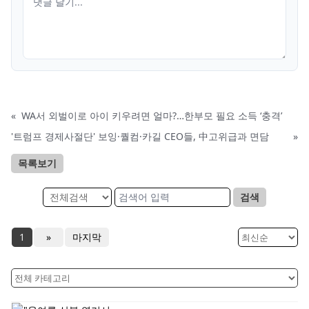
«
WA서 외벌이로 아이 키우려면 얼마?…한부모 필요 소득 ‘충격’
'트럼프 경제사절단' 보잉·퀄컴·카길 CEO들, 中고위급과 면담
»
목록보기
검색
1
»
마지막