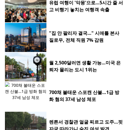
유럽 여행이 '악몽'으로…5시간 줄 서
고 비행기 놓치는 여행객 속출
"집 안 팔리자 결국…" 시애틀 본사
질로우, 전체 직원 7% 감원
월 2,500달러면 생활 가능…미국 은
퇴자 몰리는 도시 1위는
700채 불태운 스포캔 산불…1급 방
화 혐의 37세 남성 체포
렌튼서 경찰관 얼굴 찌르고 도주…핏
자국 따라가니 숨진 여성 발견