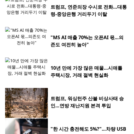
트럼프, 연준의장 수시로 전화…대통
령-중앙은행 거리두기 이탈
"MS AI 매출 70%는 오픈AI 몫…의
존도 여전히 높아"
10년 만에 가장 많은 매물…시애틀
주택시장, 거래 절벽 현실화
트럼프, 워싱턴주 산불 비상사태 승
인…연방 재난지원 본격 투입
"한 시간 충전해도 5%?"…차량 USB