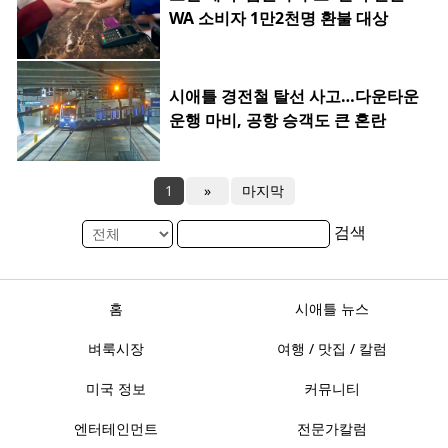
WA 소비자 1만2천명 환불 대상
시애틀 경전철 탈선 사고…다운타운
운행 마비, 공항 승객도 큰 혼란
1
»
마지막
검색
홈
시애틀 뉴스
벼룩시장
여행 / 맛집 / 칼럼
미국 정보
커뮤니티
엔터테인먼트
전문가칼럼