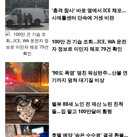
'총격 참사' 바로 옆에서 ICE 체포…
시애틀센터 단속에 거센 비판
100만 건 기습 조회…ICE, WA 운전
자 정보로 이민자 체포 79건 확인
'90도 폭염' 덮친 워싱턴주…산불 연
기까지 덮쳐 대기질 비상
벨뷰 88세 노인 전 재산 노린 친척
들…집 팔고 100만달러 횡령
호텔 예약 '숨은 수수료' 결국 환불…