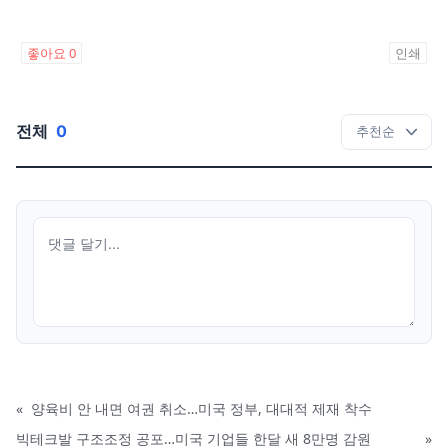
좋아요
0
인쇄
전체
0
«
양육비 안 내면 여권 취소…미국 정부, 대대적 제재 착수
빅테크발 구조조정 공포…미국 기업들 한달 새 8만명 감원
»