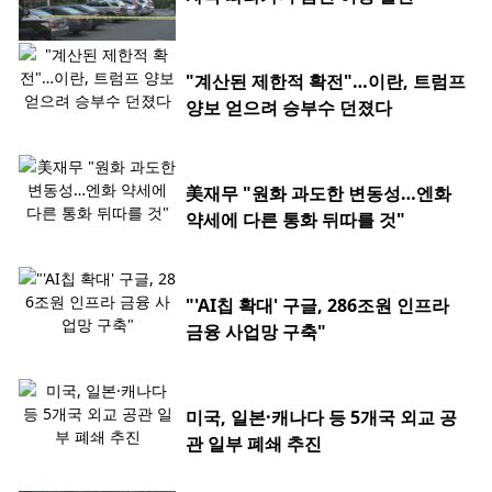
"계산된 제한적 확전"…이란, 트럼프
양보 얻으려 승부수 던졌다
美재무 "원화 과도한 변동성…엔화
약세에 다른 통화 뒤따를 것"
"'AI칩 확대' 구글, 286조원 인프라
금융 사업망 구축"
미국, 일본·캐나다 등 5개국 외교 공
관 일부 폐쇄 추진