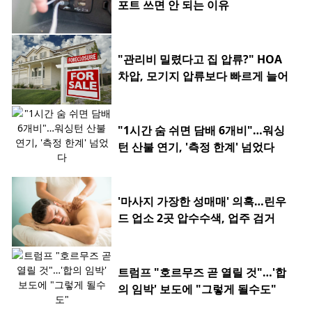
포트 쓰면 안 되는 이유
"관리비 밀렸다고 집 압류?" HOA
차압, 모기지 압류보다 빠르게 늘어
"1시간 숨 쉬면 담배 6개비"…워싱
턴 산불 연기, '측정 한계' 넘었다
'마사지 가장한 성매매' 의혹…린우
드 업소 2곳 압수수색, 업주 검거
트럼프 "호르무즈 곧 열릴 것"…'합
의 임박' 보도에 "그렇게 될수도"