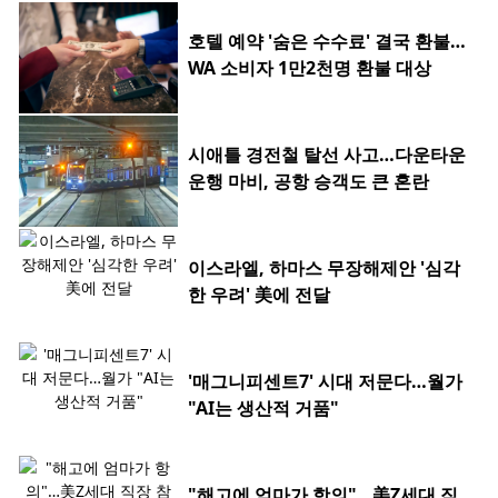
호텔 예약 '숨은 수수료' 결국 환불…
WA 소비자 1만2천명 환불 대상
시애틀 경전철 탈선 사고…다운타운
운행 마비, 공항 승객도 큰 혼란
이스라엘, 하마스 무장해제안 '심각
한 우려' 美에 전달
'매그니피센트7' 시대 저문다…월가
"AI는 생산적 거품"
"해고에 엄마가 항의"…美Z세대 직