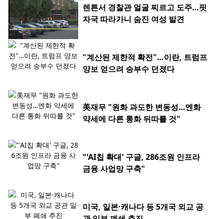
렌튼서 경찰관 얼굴 찌르고 도주…핏
자국 따라가니 숨진 여성 발견
"계산된 제한적 확전"…이란, 트럼프
양보 얻으려 승부수 던졌다
美재무 "원화 과도한 변동성…엔화
약세에 다른 통화 뒤따를 것"
"'AI칩 확대' 구글, 286조원 인프라
금융 사업망 구축"
미국, 일본·캐나다 등 5개국 외교 공
관 일부 폐쇄 추진