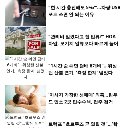
"한 시간 충전해도 5%?"…차량 USB
포트 쓰면 안 되는 이유
"관리비 밀렸다고 집 압류?" HOA
차압, 모기지 압류보다 빠르게 늘어
"1시간 숨 쉬면 담배 6개비"…워싱
턴 산불 연기, '측정 한계' 넘었다
'마사지 가장한 성매매' 의혹…린우
드 업소 2곳 압수수색, 업주 검거
트럼프 "호르무즈 곧 열릴 것"…'합