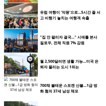
유럽 여행이 '악몽'으로…5시간 줄 서
고 비행기 놓치는 여행객 속출
"집 안 팔리자 결국…" 시애틀 본사
질로우, 전체 직원 7% 감원
월 2,500달러면 생활 가능…미국 은
퇴자 몰리는 도시 1위는
700채 불태운 스포캔 산불…1급 방
화 혐의 37세 남성 체포